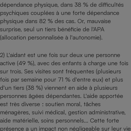
Téléphone mobile -
dépendance physique, dans 38 % de difficultés
Smartphone
psychiques couplées à une forte dépendance
Plaque de cuisson à
induction
physique dans 82 % des cas. Or, mauvaise
surprise, seul un tiers bénéficie de l'APA
(allocation personnalisée à l'autonomie).
Climatiseur -
Ventilateur
2) L'aidant est une fois sur deux une personne
active (49 %), avec des enfants à charge une fois
Antivirus
sur trois. Ses visites sont fréquentes (plusieurs
Climatiseur -
fois par semaine pour 71 % d'entre eux) et plus
Ventilateur
d'un tiers (38 %) viennent en aide à plusieurs
personnes âgées dépendantes. L'aide apportée
est très diverse : soutien moral, tâches
ménagères, suivi médical, gestion administrative,
aide matérielle, soins personnels... Cette forte
présence a un impact non négligeable sur leur vie