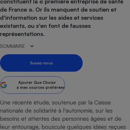
pression
constituent la « première entreprise de santé
Choisir son fioul
Assurance
Sécurité - Hygiène
Circulation routière
de France ». Or ils manquent de soutien et
Choisir son pellet
Crédit immobilier
Banque - Crédit
Contrôle technique - Rép
d'information sur les aides et services
Comparateur assurance emprunteur
Maison de retraite
Epargne - Fiscalité
Comparateu
Pièce détachée
existants, ou s'en font de fausses
Energie Moins Chère Ensemble
Comparatif réfrigérateur
Comparatif casque audio
Comparatif tondeuse ro
représentations.
Moto
Comparatif plaque à indu
Comparatif barre de son
Comparatif poêle à gran
Supermarché - Drive
SOMMAIRE
Comparatif hotte aspira
Comparatif imprimante m
Comparatif radiateur éle
Électricité - Gaz
Hygiène - Beauté
Comparatif climatiseur m
Comparatif ordinateur p
Suivez-nous
Tous les comparateurs
Maladie - Médecine - Mé
Comparatif aspirateur bal
Comparatif ultrabook
Aménagement
Toutes les cartes interactives
Système de santé - Com
Comparatif aspirateur tr
Comparatif tablette tacti
Supermarché - Drive
Bricolage - Jardinage
Ajouter
Que Choisir
Retraite
à mes sources préférées
Comparatif cafetière au
Chauffage
Speedtest - Testez le débit de votre
Mutuelle
Comparatif robot cuiseu
Image et son
Produit d'entretien
Une récente étude, soutenue par la Caisse
connexion Internet
Comparatif centrale vap
Comparateur auto
nationale de solidarité à l'autonomie, sur les
Informatique
Sécurité domestique
besoins et attentes des personnes âgées et de
Internet
leur entourage, bouscule quelques idées reçues
Gros électroménager
Téléphonie