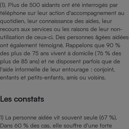
(1). Plus de 500 aidants ont été interrogés par
Petit électroménager - U
téléphone sur leur action d'accompagnement au
Complément
alimentaire
quotidien, leur connaissance des aides, leur
Mutuelle
Assurance emprunteur
recours aux services ou les raisons de leur non-
utilisation de ceux-ci. Des personnes âgées aidées
ont également témoigné. Rappelons que 90 %
des plus de 75 ans vivent à domicile (76 % des
Matelas
Champagne
plus de 85 ans) et ne disposent parfois que de
bouteille
Banque en 
l'aide informelle de leur entourage : conjoint,
Téléviseur
enfants et petits-enfants, amis ou voisins.
Antimoustique
Lave-linge
Les constats
Radiateur électrique
1) La personne aidée vit souvent seule (67 %).
Dans 60 % des cas, elle souffre d'une forte