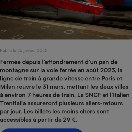
pression
Choisir son fioul
Assurance
Sécurité - Hygiène
Circulation routière
Choisir son pellet
Crédit immobilier
Banque - Crédit
Contrôle technique - Rép
Comparateur assurance emprunteur
Maison de retraite
Epargne - Fiscalité
Comparateu
Pièce détachée
Energie Moins Chère Ensemble
Comparatif réfrigérateur
Comparatif casque audio
Comparatif tondeuse ro
Moto
Comparatif plaque à indu
Comparatif barre de son
Comparatif poêle à gran
Supermarché - Drive
Publié le 26 janvier 2025
Comparatif hotte aspira
Comparatif imprimante m
Comparatif radiateur éle
Électricité - Gaz
Hygiène - Beauté
Fermée depuis l’effondrement d’un pan de
Comparatif climatiseur m
Comparatif ordinateur p
Tous les comparateurs
montagne sur la voie ferrée en août 2023, la
Maladie - Médecine - Mé
Comparatif aspirateur bal
Comparatif ultrabook
Aménagement
ligne de train à grande vitesse entre Paris et
Toutes les cartes interactives
Système de santé - Com
Comparatif aspirateur tr
Comparatif tablette tacti
Supermarché - Drive
Bricolage - Jardinage
Milan rouvre le 31 mars, mettant les deux villes
Retraite
Comparatif cafetière au
Chauffage
à environ 7 heures de train. La SNCF et l’italien
Speedtest - Testez le débit de votre
Mutuelle
Comparatif robot cuiseu
Trenitalia assureront plusieurs allers-retours
Image et son
Produit d'entretien
connexion Internet
Comparatif centrale vap
Comparateur auto
par jour. Les billets les moins chers sont
Informatique
Sécurité domestique
accessibles à partir de 29 €.
Internet
Gros électroménager
Téléphonie