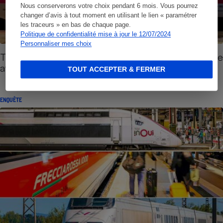
Nous conserverons votre choix pendant 6 mois. Vous pourrez
changer d’avis à tout moment en utilisant le lien « paramétrer
les traceurs » en bas de chaque page.
Politique de confidentialité mise à jour le 12/07/2024
Personnaliser mes choix
Transports - Prendrez-vous encore le train comme
avant ?
TOUT ACCEPTER & FERMER
ENQUÊTE