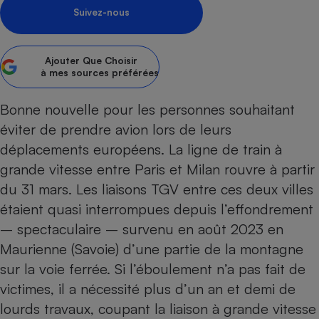
Suivez-nous
Petit électroménager - U
Complément
alimentaire
Mutuelle
Ajouter
Que Choisir
Assurance emprunteur
à mes sources préférées
Bonne nouvelle pour les
personnes souhaitant
éviter de prendre avion
lors de leurs
Matelas
Champagne
déplacements européens. La ligne de train à
bouteille
Banque en 
grande vitesse entre Paris et Milan rouvre à partir
Téléviseur
du 31 mars. Les liaisons TGV entre ces deux villes
Antimoustique
étaient quasi interrompues depuis l’effondrement
Lave-linge
– spectaculaire – survenu en août 2023 en
Maurienne (Savoie) d’une partie de la montagne
sur la voie ferrée. Si l’éboulement n’a pas fait de
Radiateur électrique
victimes, il a nécessité plus d’un an et demi de
lourds travaux, coupant la liaison à grande vitesse