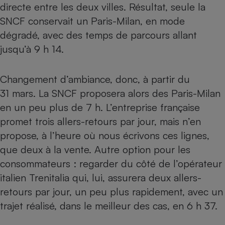
directe entre les deux villes. Résultat, seule la
Téléphone mobile -
Smartphone
SNCF conservait un Paris-Milan, en mode
Plaque de cuisson à
induction
dégradé, avec des temps de parcours allant
jusqu’à 9 h 14.
Climatiseur -
Changement d’ambiance, donc, à partir du
Ventilateur
31 mars. La SNCF proposera alors des Paris-Milan
en un peu plus de 7 h. L’entreprise française
Antivirus
promet trois allers-retours par jour, mais n’en
Climatiseur -
propose, à l’heure où nous écrivons ces lignes,
Ventilateur
que deux à la vente. Autre option pour les
consommateurs : regarder du côté de l’opérateur
italien Trenitalia qui, lui, assurera deux allers-
retours par jour, un peu plus rapidement, avec un
trajet réalisé, dans le meilleur des cas, en 6 h 37.