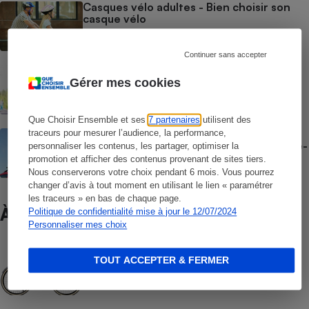
Casques vélo adultes - Bien choisir son
casque vélo
Continuer sans accepter
Casques de vélo enfants - Bien équiper
son enfant
Gérer mes cookies
Que Choisir Ensemble et ses
7 partenaires
utilisent des
Porte-vélos - Choisir entre un porte-vélo
traceurs pour mesurer l’audience, la performance,
arrière, un porte-vélo de toit ou un porte-
personnaliser les contenus, les partager, optimiser la
vélo sur attelage
promotion et afficher des contenus provenant de sites tiers.
Nous conserverons votre choix pendant 6 mois. Vous pourrez
changer d’avis à tout moment en utilisant le lien « paramétrer
les traceurs » en bas de chaque page.
À ne pas manquer
Politique de confidentialité mise à jour le 12/07/2024
Personnaliser mes choix
COMPARATIF
TOUT ACCEPTER & FERMER
Vélos électriques