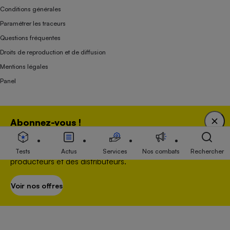
Conditions générales
Paramétrer les traceurs
Questions fréquentes
Droits de reproduction et de diffusion
Mentions légales
Panel
Association indépendante de l’État, des syndicats, des producteurs et des
Abonnez-vous !
distributeurs depuis 1951.
Bénéficiez d'une expertise unique tout en soutenant
une association 100 % indépendante de l'Etat, des
Tests
Actus
Services
Nos combats
Rechercher
producteurs et des distributeurs.
Voir nos offres
S’abonner