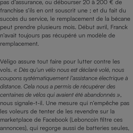
pas d’assurance, ou débourser 20 à 200 € de
Téléphone mobile -
Smartphone
franchise s’ils en ont souscrit une ; et du fait du
Plaque de cuisson à
succès du service, le remplacement de la bécane
induction
peut prendre plusieurs mois. Début avril, Franck
n’avait toujours pas récupéré un modèle de
remplacement.
Climatiseur -
Ventilateur
Véligo assure tout faire pour lutter contre les
Antivirus
vols.
« Dès qu’un vélo nous est déclaré volé, nous
coupons systématiquement l’assistance électrique à
Climatiseur -
Ventilateur
distance. Cela nous a permis de récupérer des
centaines de vélos qui avaient été abandonnés »
,
nous signale-t-il. Une mesure qui n’empêche pas
les voleurs de tenter de les revendre sur la
marketplace de Facebook (Leboncoin filtre ces
annonces), qui regorge aussi de batteries seules,