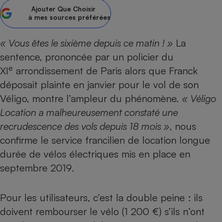
Ajouter
Que Choisir
Petit électroménager - U
à mes sources préférées
Complément
alimentaire
Mutuelle
« Vous êtes le sixième depuis ce matin ! »
La
Assurance emprunteur
sentence, prononcée par un policier du
e
XI
arrondissement de Paris alors que Franck
déposait plainte en janvier pour le vol de son
Matelas
Véligo, montre l’ampleur du phénomène.
« Véligo
Champagne
bouteille
Location a malheureusement constaté une
Banque en 
recrudescence des vols depuis 18 mois »
, nous
Téléviseur
confirme le service francilien de location longue
Antimoustique
Lave-linge
durée de vélos électriques mis en place en
septembre 2019
.
Radiateur électrique
Pour les utilisateurs, c’est la double peine : ils
doivent rembourser le vélo (1 200 €) s’ils n’ont