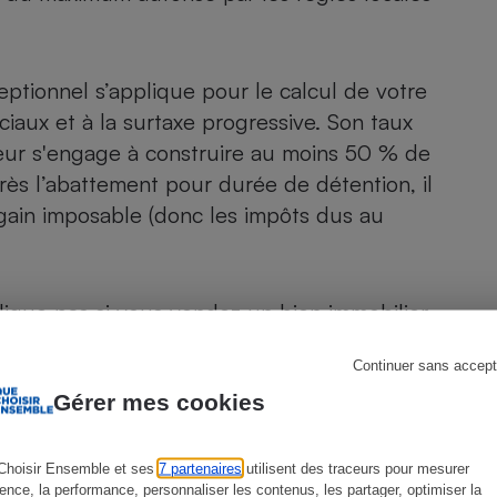
ptionnel s’applique pour le calcul de votre
s
Réfrigérateur
iaux et à la surtaxe progressive. Son taux
éreur s'engage à construire au moins 50 % de
rès l’abattement pour durée de détention, il
gain imposable (donc les impôts dus au
lique pas si vous vendez un bien immobilier
cs, concubin, ascendant ou descendant du
Continuer sans accept
ersonne morale dont vous ou un proche êtes
Gérer mes cookies
Choisir Ensemble et ses
7 partenaires
utilisent des traceurs pour mesurer
e formule »
ience, la performance, personnaliser les contenus, les partager, optimiser la