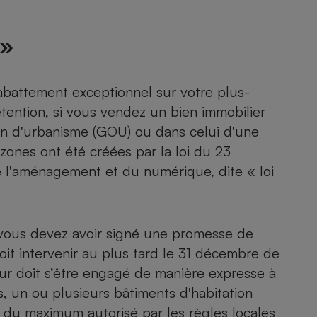
Électricité - Gaz
 »
Appareil photo
numérique
Four encastrable
abattement exceptionnel sur votre plus-
étention, si vous vendez un bien immobilier
ion d'urbanisme (GOU) ou dans celui d'une
Lessive
 zones ont été créées par la loi du 23
e l'aménagement et du numérique, dite
« loi
Aspirateur
 vous devez avoir signé une promesse de
oit intervenir au plus tard le 31 décembre de
ur doit s’être engagé de manière expresse à
s, un ou plusieurs bâtiments d'habitation
% du maximum autorisé par les règles locales