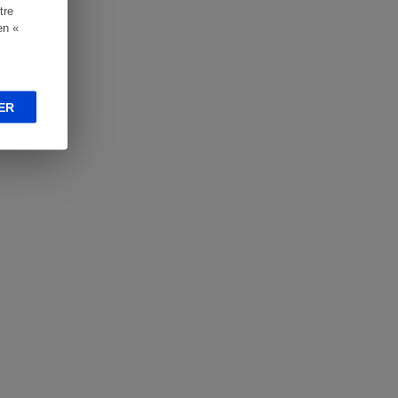
tre
en «
ER