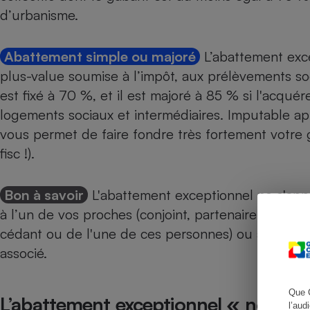
d’urbanisme.
Abattement simple ou majoré
L’abattement exce
Cafetière à expresso
plus-value soumise à l’impôt, aux prélèvements soc
est fixé à 70 %, et il est majoré à 85 % si l'acqu
logements sociaux et intermédiaires. Imputable ap
vous permet de faire fondre très fortement votre 
fisc !).
Bon à savoir
L'abattement exceptionnel ne s'app
Robot ménager
à l’un de vos proches (conjoint, partenaire de pa
cédant ou de l'une de ces personnes) ou à une p
associé.
Que 
L’abattement exceptionnel « nouvell
l’aud