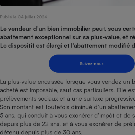
Internet
Publié le 04 juillet 2024
Gros électroménager
Téléphonie
Petit électroménager 
Le vendeur d’un bien immobilier peut, sous cert
Complément
abattement exceptionnel sur sa plus-value, et r
alimentaire
Mutuelle
Le dispositif est élargi et l’abattement modifié d
Assurance emprunteu
Suivez-nous
Matelas
Champa
La
plus-value
encaissée lorsque vous vendez un bi
boutei
Banque 
acheté est imposable, sauf
cas particuliers
. Elle e
Téléviseur
prélèvements sociaux et à une surtaxe progressiv
Antimoustique
Lave-linge
Son montant est toutefois diminué d’un abattemen
5 ans, qui conduit à vous exonérer d’impôt et de 
depuis plus de 22 ans, et à vous exonérer de pré
détenu depuis plus de 30 ans.