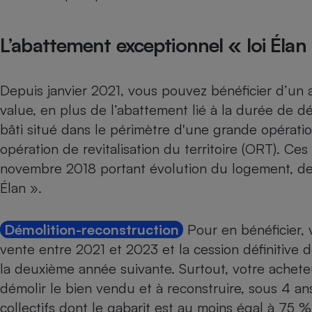
Radiateur électrique
L’abattement exceptionnel « loi Élan
Téléphone mobile -
Smartphone
Plaque de cuisson à
induction
Depuis janvier 2021, vous pouvez bénéficier d’un 
value, en plus de l’abattement lié à la durée de d
bâti situé dans le périmètre d'une grande opérat
Climatiseur -
opération de revitalisation du territoire (ORT). Ces
Ventilateur
novembre 2018 portant évolution du logement, d
Élan »
.
Antivirus
Climatiseur -
Démolition-reconstruction
Pour en bénéficier,
Ventilateur
vente entre 2021 et 2023 et la cession définitive d
la deuxième année suivante. Surtout, votre achete
démolir le bien vendu et à reconstruire, sous 4 an
collectifs dont le gabarit est au moins égal à 75 