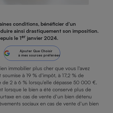
- Ustensile
aines conditions, bénéficier d’un
Foie gras
éduire ainsi drastiquement son imposition.
Aide auditive
er
epuis le 1
janvier 2024.
r
Assurance vie
Ajouter
Que Choisir
à mes sources préférées
Poêle à granulés
gne - Comment choisir une
en immobilier plus cher que vous l’avez
lle de champagne
en ligne
st soumise à 19 % d’impôt, à 17,2 % de
Ordinateur portable
e de 2 à 6 % lorsqu’elle dépasse 50 000 €.
Crème solaire
Lave-vaisselle
t lorsque le bien a été conservé plus de
surtaxe en cas de vente d’un bien détenu
lèvements sociaux en cas de vente d’un bien