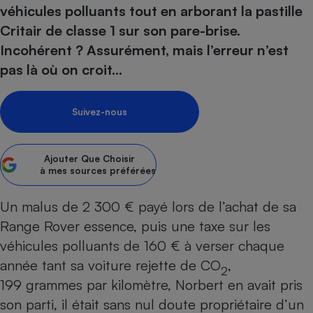
pression
Choisir son fioul
Assurance
véhicules polluants tout en arborant la pastille
Sécurité - Hygiène
Circulation routière
Critair de classe 1 sur son pare-brise.
Choisir son pellet
Crédit immobilier
Banque - Crédit
Contrôle technique - Rép
Incohérent ? Assurément, mais l’erreur n’est
Comparateur assurance emprunteur
Maison de retraite
Epargne - Fiscalité
Comparateu
Pièce détachée
pas là où on croit…
Energie Moins Chère Ensemble
Comparatif réfrigérateur
Comparatif casque audio
Comparatif tondeuse ro
Moto
Comparatif plaque à indu
Comparatif barre de son
Comparatif poêle à gran
Supermarché - Drive
Suivez-nous
Comparatif hotte aspira
Comparatif imprimante m
Comparatif radiateur éle
Électricité - Gaz
Hygiène - Beauté
Comparatif climatiseur m
Comparatif ordinateur p
Ajouter
Que Choisir
Tous les comparateurs
Maladie - Médecine - Mé
Comparatif aspirateur bal
Comparatif ultrabook
à mes sources préférées
Aménagement
Toutes les cartes interactives
Système de santé - Com
Comparatif aspirateur tr
Comparatif tablette tacti
Supermarché - Drive
Bricolage - Jardinage
Un malus de 2 300 € payé lors de l’achat de sa
Retraite
Comparatif cafetière au
Chauffage
Range Rover essence, puis une taxe sur les
Speedtest - Testez le débit de votre
Mutuelle
Comparatif robot cuiseu
Image et son
Produit d'entretien
véhicules polluants de 160 € à verser chaque
connexion Internet
Comparatif centrale vap
Comparateur auto
année tant sa voiture rejette de CO
,
Informatique
Sécurité domestique
2
199 grammes par kilomètre, Norbert en avait pris
Internet
son parti, il était sans nul doute propriétaire d’un
Gros électroménager
Téléphonie