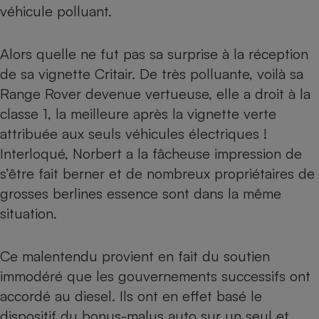
véhicule polluant.
Petit électroménager - U
Complément
alimentaire
Alors quelle ne fut pas sa surprise à la réception
Mutuelle
Assurance emprunteur
de sa vignette Critair. De très polluante, voilà sa
Range Rover devenue vertueuse, elle a droit à la
classe 1,
la meilleure après la vignette verte
attribuée aux seuls véhicules électriques
!
Matelas
Champagne
Interloqué, Norbert a la fâcheuse impression de
bouteille
Banque en 
s’être fait berner et de nombreux propriétaires de
Téléviseur
grosses berlines essence sont dans la même
Antimoustique
Lave-linge
situation.
Ce malentendu provient en fait du soutien
immodéré que les gouvernements successifs ont
Radiateur électrique
accordé au diesel. Ils ont en effet basé le
dispositif du bonus-malus auto sur un seul et