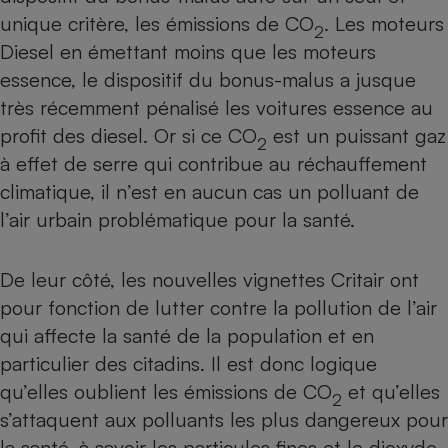
Téléphone mobile -
unique critère, les émissions de CO
. Les moteurs
Smartphone
2
Plaque de cuisson à
Diesel en émettant moins que les moteurs
induction
essence, le dispositif du bonus-malus a jusque
très récemment pénalisé les voitures essence au
profit des diesel. Or si ce CO
est un puissant gaz
2
Climatiseur -
à effet de serre qui contribue au réchauffement
Ventilateur
climatique, il n’est en aucun cas un polluant de
l’air urbain problématique pour la santé.
Antivirus
Climatiseur -
De leur côté, les nouvelles vignettes Critair ont
Ventilateur
pour fonction de
lutter contre la pollution de l’air
qui affecte la santé de la population et en
particulier des citadins
. Il est donc logique
qu’elles oublient les émissions de CO
et qu’elles
2
s’attaquent aux polluants les plus dangereux pour
la santé, à savoir les particules fines et le dioxyde