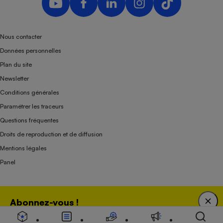
Nous contacter
Données personnelles
Plan du site
Newsletter
Conditions générales
Paramétrer les traceurs
Questions fréquentes
Droits de reproduction et de diffusion
Mentions légales
Panel
Association indépendante de l’État, des syndicats, des producteurs et des
Abonnez-vous !
distributeurs depuis 1951.
Bénéficiez d'une expertise unique tout en soutenant