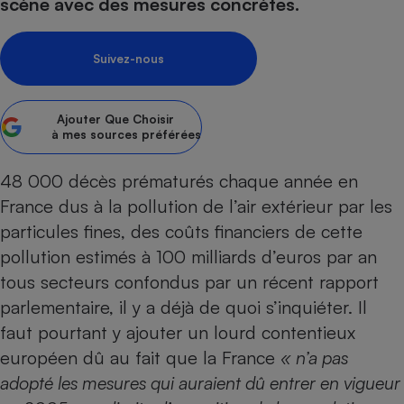
pression
scène avec des mesures concrètes.
Choisir son fioul
Assurance
Sécurité - Hygiène
Circulation routière
Choisir son pellet
Crédit immobilier
Banque - Crédit
Contrôle technique - Rép
Suivez-nous
Comparateur assurance emprunteur
Maison de retraite
Epargne - Fiscalité
Comparateu
Pièce détachée
Energie Moins Chère Ensemble
Comparatif réfrigérateur
Comparatif casque audio
Comparatif tondeuse ro
Moto
Ajouter
Que Choisir
Comparatif plaque à indu
Comparatif barre de son
Comparatif poêle à gran
Supermarché - Drive
à mes sources préférées
Comparatif hotte aspira
Comparatif imprimante m
Comparatif radiateur éle
48 000 décès prématurés chaque année en
Électricité - Gaz
Hygiène - Beauté
Comparatif climatiseur m
Comparatif ordinateur p
France dus à la pollution de l’air extérieur par les
Tous les comparateurs
Maladie - Médecine - Mé
Comparatif aspirateur bal
Comparatif ultrabook
Aménagement
particules fines, des coûts financiers de cette
Toutes les cartes interactives
Système de santé - Com
Comparatif aspirateur tr
Comparatif tablette tacti
Supermarché - Drive
Bricolage - Jardinage
pollution estimés à 100 milliards d’euros par an
Retraite
Comparatif cafetière au
tous secteurs confondus par un récent rapport
Chauffage
Speedtest - Testez le débit de votre
parlementaire, il y a déjà de quoi s’inquiéter. Il
Mutuelle
Comparatif robot cuiseu
Image et son
Produit d'entretien
connexion Internet
faut pourtant y ajouter un lourd contentieux
Comparatif centrale vap
Comparateur auto
Informatique
Sécurité domestique
européen dû au fait que la France
« n’a pas
Internet
adopté les mesures qui auraient dû entrer en vigueur
Gros électroménager
Téléphonie