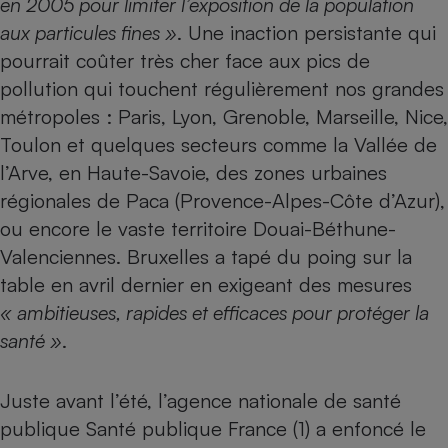
en 2005 pour limiter l’exposition de la population
aux particules fines »
. Une inaction persistante qui
Petit électroménager - U
Complément
pourrait coûter très cher face aux pics de
alimentaire
Mutuelle
pollution qui touchent régulièrement nos grandes
Assurance emprunteur
métropoles : Paris, Lyon, Grenoble, Marseille, Nice,
Toulon et quelques secteurs comme la Vallée de
l’Arve, en Haute-Savoie, des zones urbaines
Matelas
régionales de Paca (Provence-Alpes-Côte d’Azur),
Champagne
bouteille
ou encore le vaste territoire Douai-Béthune-
Banque en 
Valenciennes. Bruxelles a tapé du poing sur la
Téléviseur
table en avril dernier en exigeant des mesures
Antimoustique
Lave-linge
« ambitieuses, rapides et efficaces pour protéger la
santé »
.
Radiateur électrique
Juste avant l’été, l’agence nationale de santé
publique Santé publique France (1) a enfoncé le