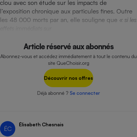
clou avec son étude sur les impacts de
Téléphone mobile -
Smartphone
l’exposition chronique aux particules fines. Outre
Plaque de cuisson à
induction
les 48 000 morts par an, elle souligne que
« si les
effets immédiats sur
Climatiseur -
Article réservé aux abonnés
Ventilateur
Abonnez-vous et accédez immédiatement à tout le contenu du
site QueChoisir.org
Antivirus
Découvrir nos offres
Climatiseur -
Ventilateur
Déjà abonné ?
Se connecter
Élisabeth Chesnais
ÉC