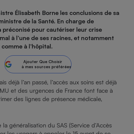
istre Élisabeth Borne les conclusions de sa
atif sèche-linge
atif smartphone
atif nettoyeur haute
ateur mutuelle
on
inistre de la Santé. En charge de
 a préconisé pour cautériser leur crise
Réparation
 mal à l’une de ses racines, et notamment
Obsèques - Pompes
teur des devis d’opticiens
e comme à l’hôpital.
funèbres
eur-congélateur
dio
 robot
nduction
son
ranulés
Ajouter
Que Choisir
à mes sources préférées
irante
e multifonction
électrique
Panneaux
r mobile
r portable
is déjà l’an passé
, l’accès aux soins est déjà
photovoltaïques
 Médicament
SAMU et des urgences de France font face à
 balai
rimer des lignes de présence médicale,
omplémentaire santé
 traîneau
ctile
Circuits courts et
alimentation locale
Puériculture - Produit
 automatique
pour bébé
Banque en ligne
seur
e la généralisation du SAS (Service d’Accès
vapeur
ger les usagers à appeler le 15 avant de se