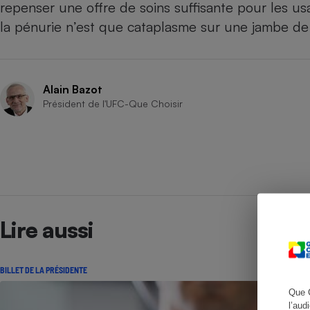
repenser une offre de soins suffisante pour les u
la pénurie n’est que cataplasme sur une jambe de 
Cafetière à expresso
Alain Bazot
Président de l'UFC-Que Choisir
Robot ménager
Lire aussi
BILLET DE LA PRÉSIDENTE
Que 
l’aud