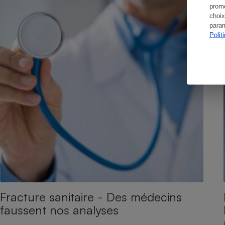
promo
choix
param
Polit
Fracture sanitaire - Des médecins
faussent nos analyses