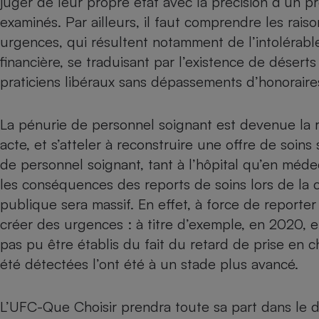
juger de leur propre état avec la précision d’un p
Radiateur électrique
examinés. Par ailleurs, il faut comprendre les rai
urgences, qui résultent notamment de l’intolérable
Téléphone mobile -
financière, se traduisant par l’existence de déserts
Smartphone
Plaque de cuisson à
praticiens libéraux sans dépassements d’honoraire
induction
La pénurie de personnel soignant est devenue la
acte, et s’atteler à reconstruire une offre de soins
Climatiseur -
Ventilateur
de personnel soignant, tant à l’hôpital qu’en médec
les conséquences des reports de soins lors de la 
publique sera massif. En effet, à force de reporter
Antivirus
créer des urgences : à titre d’exemple, en 2020, 
Climatiseur -
pas pu être établis du fait du retard de prise en 
Ventilateur
été détectées l’ont été à un stade plus avancé.
L’UFC-Que Choisir prendra toute sa part dans le d