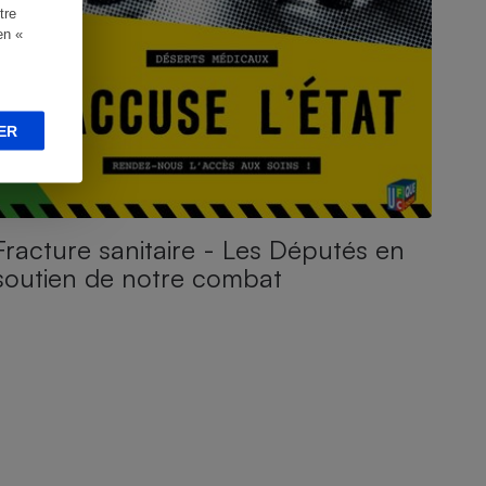
tre
en «
ER
Fracture sanitaire - Les Députés en
soutien de notre combat