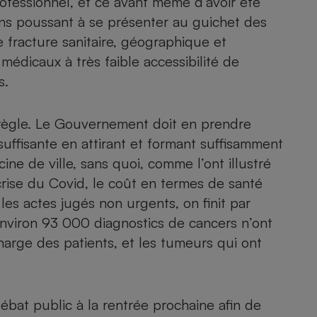
rofessionnel, et ce avant même d’avoir été
Électricité - Gaz
sons poussant à se présenter au guichet des
 fracture sanitaire, géographique et
Appareil photo
 médicaux à très faible accessibilité de
numérique
Four encastrable
s.
 règle. Le Gouvernement doit en prendre
 suffisante en attirant et formant suffisamment
Lessive
ine de ville, sans quoi, comme l’ont illustré
crise du Covid, le coût en termes de santé
 les actes jugés non urgents, on finit par
environ 93 000 diagnostics de cancers n’ont
Aspirateur
charge des patients, et les tumeurs qui ont
ébat public à la rentrée prochaine afin de