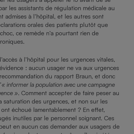
par les assistants de régulation médicale au
admises à l’hôpital, et les autres sont
clarations orales des patients plutôt que
- Ustensile
Foie gras
choc, ce remède n’a pourtant rien de
roniques.
Aide auditive
r
Assurance vie
l’accès à l’hôpital pour les urgences vitales,
 l’évidence : aucun usager ne va aux urgences
re recommandation du rapport Braun, et donc
Poêle à granulés
gne - Comment choisir une
lle de champagne
’
« informer la population avec une campagne
en ligne
rgence »
. Comment accepter de faire peser au
Ordinateur portable
a saturation des urgences, et non sur les
Crème solaire
Lave-vaisselle
al ont échoué lamentablement ? En effet,
és inutiles par le personnel soignant. Ces
e peut en aucun cas demander aux usagers de