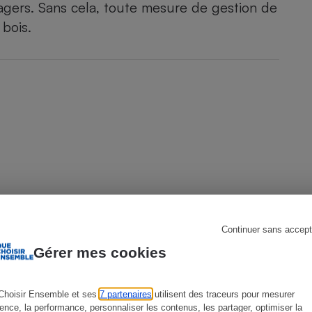
sagers. Sans cela, toute mesure de gestion de
bois.
s
Réfrigérateur
Continuer sans accept
Gérer mes cookies
ACTION QUE CHOISIR ENSEMBLE
B
Choisir Ensemble et ses
7 partenaires
utilisent des traceurs pour mesurer
ience, la performance, personnaliser les contenus, les partager, optimiser la