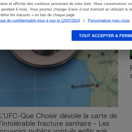
tion et afficher des contenus provenant de sites tiers. Nous conserverons vo
 pendant 6 mois. Vous pourrez changer d’avis à tout moment en utilisant le li
étrer les traceurs » en bas de chaque page.
ique de confidentialité mise à jour le 12/07/2024
|
Personnaliser mes choix
TOUT ACCEPTER & FERM
L’UFC-Que Choisir dévoile la carte de
l’intolérable fracture sanitaire - Les
pouvoirs publics vont-ils enfin agir