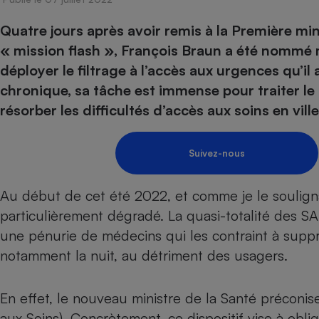
Energie
Nutrition
Assurance auto
-nous ?
Quatre jours après avoir remis à la Première min
Produit alimentaire
Carburant
Compar
Compar
Compar
Compar
pressi
« mission flash », François Braun a été nommé m
Choisir son fioul
Assurance
Sécurité - Hygiène
Circulation routière
déployer le filtrage à l’accès aux urgences qu’il
Choisir son pellet
Banque - Crédit
Crédit immobilier
Contrôle technique - 
chronique, sa tâche est immense pour traiter le
Comparateur assurance emprunteur
Epargne - Fiscalité
Maison de retraite
Compara
Pièce détachée
résorber les difficultés d’accès aux soins en vill
Energie Moins Chère Ensemble
Comparatif réfrigérat
Comparatif casque au
Comparatif tondeuse
Moto
Comparatif plaque à i
Comparatif barre de 
Comparatif poêle à g
Supermarché - Drive
Suivez-nous
Comparatif hotte asp
Comparatif imprimant
Comparatif radiateur 
Électricité - Gaz
Hygiène - Beauté
Comparatif climatiseu
Comparatif ordinateu
Au début de cet été 2022,
et comme je le souligna
Tous les comparateurs
Maladie - Médecine -
particulièrement dégradé. La quasi-totalité des 
Comparatif aspirateur
Comparatif ultrabook
Aménagement
Toutes les cartes interactives
une pénurie de médecins qui les contraint à supp
Système de santé - C
Comparatif aspirateur
Comparatif tablette ta
Supermarché - Drive
Bricolage - Jardinage
notamment la nuit, au détriment des usagers.
Retraite
Comparatif cafetière
Chauffage
Speedtest - Testez le débit de votre
Mutuelle
Comparatif robot cui
Image et son
Produit d'entretien
connexion Internet
En effet, le nouveau ministre de la Santé préconis
Comparatif centrale 
Comparateur auto
Informatique
Sécurité domestique
aux Soins). Concrètement, ce dispositif vise à obli