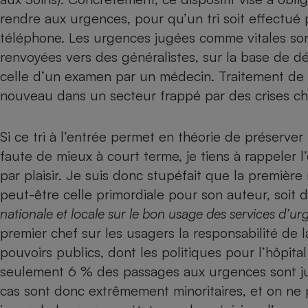
rendre aux urgences, pour qu’un tri soit effectué 
Internet
téléphone. Les urgences jugées comme vitales sont 
Gros électroménager
Téléphonie
renvoyées vers des généralistes, sur la base de dé
Petit électroménager 
Complément
celle d’un examen par un médecin. Traitement de 
alimentaire
nouveau dans un secteur frappé par des crises ch
Mutuelle
Assurance emprunteu
Si ce tri à l’entrée permet en théorie de préserver 
faute de mieux à court terme, je tiens à rappeler
par plaisir. Je suis donc stupéfait que la premiè
Matelas
Champa
boutei
peut-être celle primordiale pour son auteur, soit d
Banque 
nationale et locale sur le bon usage des services d’u
Téléviseur
premier chef sur les usagers la responsabilité de l
Antimoustique
Lave-linge
pouvoirs publics, dont les politiques pour l’hôpit
seulement 6 % des passages aux urgences sont jug
cas sont donc extrêmement minoritaires, et on n