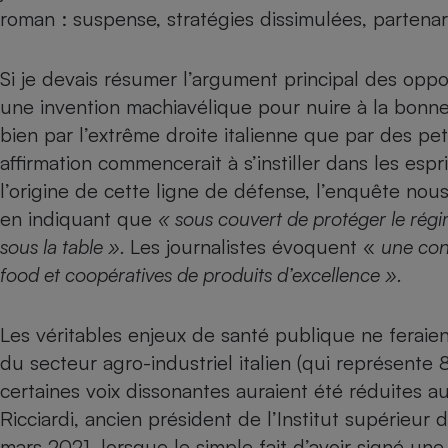
Radiateur électrique
roman : suspense, stratégies dissimulées, parten
Téléphone mobile -
Si je devais résumer l’argument principal des oppos
Smartphone
une invention machiavélique pour nuire à la bonne
Plaque de cuisson à
induction
bien par l’extrême droite italienne que par des peti
affirmation commencerait à s’instiller dans les esprit
l’origine de cette ligne de défense, l’enquête nou
Climatiseur -
en indiquant que
« sous couvert de protéger le régi
Ventilateur
sous la table ».
Les journalistes évoquent «
une con
food et coopératives de produits d’excellence ».
Antivirus
Climatiseur -
Les véritables enjeux de santé publique ne feraie
Ventilateur
du secteur agro-industriel italien (qui représente 
certaines voix dissonantes auraient été réduites au
Ricciardi, ancien président de l’Institut supérieur d
mars 2021, lorsque le simple fait d’avoir signé un