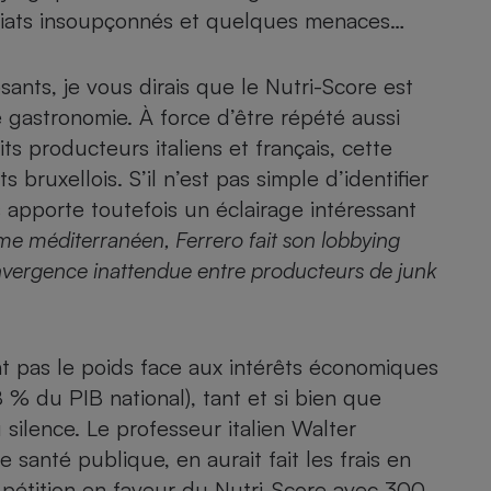
Électricité - Gaz
ariats insoupçonnés et quelques menaces…
Appareil photo
ants, je vous dirais que le Nutri-Score est
numérique
 gastronomie. À force d’être répété aussi
Four encastrable
ts producteurs italiens et français, cette
s bruxellois. S’il n’est pas simple d’identifier
s apporte toutefois un éclairage intéressant
Lessive
me méditerranéen, Ferrero fait son lobbying
vergence inattendue entre producteurs de junk
Aspirateur
nt pas le poids face aux intérêts économiques
8 % du PIB national), tant et si bien que
 silence. Le professeur italien Walter
e santé publique, en aurait fait les frais en
e pétition en faveur du Nutri-Score avec 300