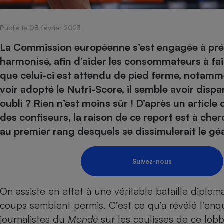
Internet
Publié le 08 février 2023
Gros électroménager
Téléphonie
Petit électroménager 
La Commission européenne s’est engagée à prése
Complément
harmonisé, afin d’aider les consommateurs à fair
alimentaire
Mutuelle
que celui-ci est attendu de pied ferme, notam
Assurance emprunteu
voir adopté le Nutri-Score
, il semble avoir disp
oubli ? Rien n’est moins sûr ! D’après un articl
des confiseurs, la raison de ce report est à che
Matelas
au premier rang desquels se dissimulerait le géa
Champa
boutei
Banque 
Téléviseur
Suivez-nous
Antimoustique
Lave-linge
On assiste en effet à une véritable bataille diplomati
coups semblent permis. C’est ce qu’a révélé l’e
journalistes du
Monde
sur les coulisses de ce lobb