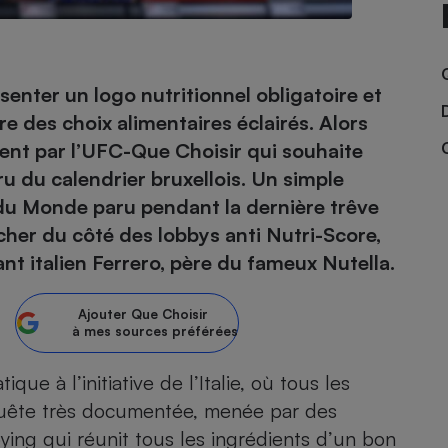
- Ustensile
nter un logo nutritionnel obligatoire et
Foie gras
e des choix alimentaires éclairés. Alors
Aide auditive
ment par
l’UFC-Que Choisir qui souhaite
r
Assurance vie
aru du calendrier bruxellois. Un simple
e du Monde paru pendant la dernière trêve
rcher du côté des lobbys anti Nutri-Score,
Poêle à granulés
nt italien Ferrero, père du fameux Nutella.
gne - Comment choisir une
lle de champagne
en ligne
Ajouter
Que Choisir
Ordinateur portable
à mes sources préférées
Crème solaire
Lave-vaisselle
que à l’initiative de l’Italie, où tous les
nquête très documentée, menée par des
ying qui réunit tous les ingrédients d’un bon