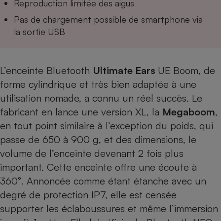
Reproduction limitée des aigus
Téléphone mobile -
Smartphone
Pas de chargement possible de smartphone via
Plaque de cuisson à
induction
la sortie USB
L’enceinte Bluetooth
Ultimate Ears
UE Boom
, de
Climatiseur -
Ventilateur
forme cylindrique et très bien adaptée à une
utilisation nomade, a connu un réel succès. Le
fabricant en lance une version XL, la
Megaboom
,
Antivirus
en tout point similaire à l’exception du poids, qui
Climatiseur -
Ventilateur
passe de 650 à 900 g, et des dimensions, le
volume de l’enceinte devenant 2 fois plus
important. Cette enceinte offre une écoute à
360°. Annoncée comme étant étanche avec un
degré de protection IP7, elle est censée
supporter les éclaboussures et même l’immersion