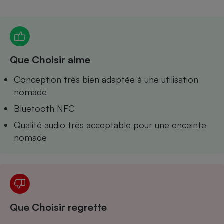
Petit électroménager - U
Complément
alimentaire
Mutuelle
Assurance emprunteur
Que Choisir aime
Conception très bien adaptée à une utilisation
nomade
Matelas
Champagne
Bluetooth NFC
bouteille
Banque en 
Qualité audio très acceptable pour une enceinte
Téléviseur
nomade
Antimoustique
Lave-linge
Radiateur électrique
Que Choisir regrette