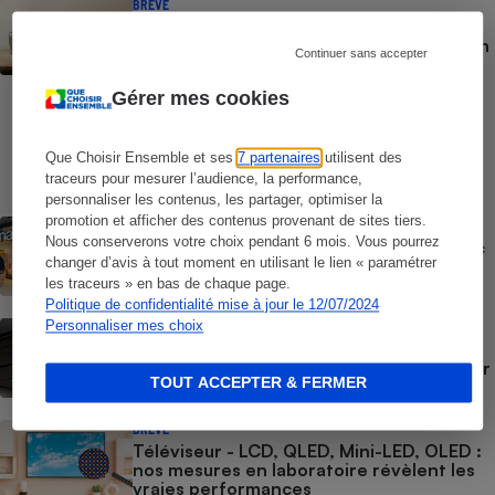
BRÈVE
Vidéoprojecteurs - Qualité d’image,
luminosité, contraste, bruit : Nos tests en
Continuer sans accepter
laboratoire, indépendants et
indispensables
Gérer mes cookies
COMMENT NOUS TESTONS
Casques audio - Le protocole
Que Choisir Ensemble et ses
7 partenaires
utilisent des
traceurs pour mesurer l’audience, la performance,
personnaliser les contenus, les partager, optimiser la
promotion et afficher des contenus provenant de sites tiers.
ACTUALITÉ
Nous conserverons votre choix pendant 6 mois. Vous pourrez
Offre découverte Canal+ - Quand la Fnac
changer d’avis à tout moment en utilisant le lien « paramétrer
pousse à l’abonnement
les traceurs » en bas de chaque page.
Politique de confidentialité mise à jour le 12/07/2024
Personnaliser mes choix
ACTION QUE CHOISIR ENSEMBLE
Clauses abusives et données
personnelles - Apple perd son bras de fer
TOUT ACCEPTER & FERMER
judiciaire face à l’UFC-Que Choisir !
BRÈVE
Téléviseur - LCD, QLED, Mini-LED, OLED :
nos mesures en laboratoire révèlent les
vraies performances