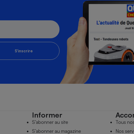
S'inscrire
Informer
Acco
S’abonner au site
Tous no
S’abonner au magazine
Nos serv