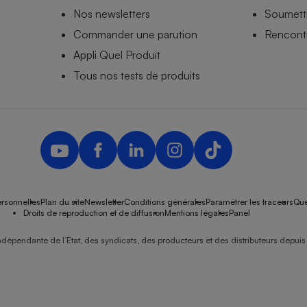
Nos newsletters
Soumettr
Commander une parution
Rencontr
Appli Quel Produit
Tous nos tests de produits
rsonnelles
Plan du site
Newsletter
Conditions générales
Paramétrer les traceurs
Que
Droits de reproduction et de diffusion
Mentions légales
Panel
ndépendante de l’État, des syndicats, des producteurs et des distributeurs depuis 