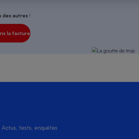
on des autres
!
s
Réfrigérateur
s la facture
Actus, tests, enquêtes