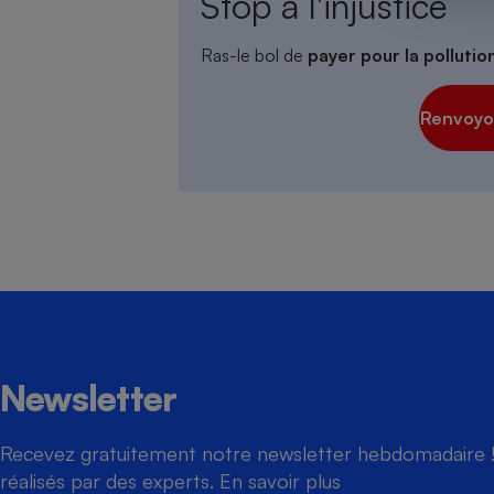
Stop à l'injustice
Ras-le bol de
payer pour la polluti
Cafetière à expresso
Renvoyon
Robot ménager
Newsletter
Recevez gratuitement notre newsletter hebdomadaire ! 
réalisés par des experts.
En savoir plus