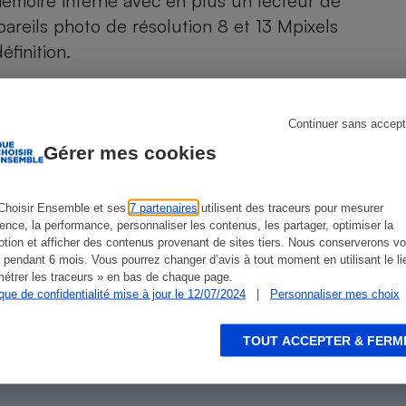
émoire interne avec en plus un lecteur de
Électricité - Gaz
areils photo de résolution 8 et 13 Mpixels
éfinition.
Appareil photo
numérique
Four encastrable
Continuer sans accept
Gérer mes cookies
Lessive
ien que non-exhaustive. À l’exception des autorisations
Choisir Ensemble et ses
7 partenaires
utilisent des traceurs pour mesurer
de
La Note Que Choisir
, il n’existe aucune relation
ience, la performance, personnaliser les contenus, les partager, optimiser la
encés.
tion et afficher des contenus provenant de sites tiers. Nous conserverons vo
 pendant 6 mois. Vous pourrez changer d’avis à tout moment en utilisant le li
étrer les traceurs » en bas de chaque page.
Aspirateur
ique de confidentialité mise à jour le 12/07/2024
|
Personnaliser mes choix
TOUT ACCEPTER & FERM