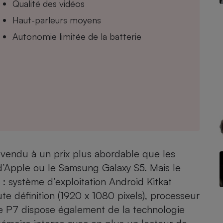
Qualité des vidéos
Haut-parleurs moyens
Autonomie limitée de la batterie
- Ustensile
Foie gras
Aide auditive
r
Assurance vie
Poêle à granulés
gne - Comment choisir une
lle de champagne
en ligne
vendu à un prix plus abordable que les
Ordinateur portable
Apple ou le Samsung Galaxy S5. Mais le
Crème solaire
Lave-vaisselle
 système d’exploitation Android Kitkat
ute définition (1920 x 1080 pixels), processeur
 P7 dispose également de la technologie