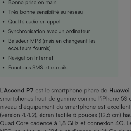
Bonne prise en main
Internet
Très bonne sensibilité au réseau
Gros électroménager
Téléphonie
Qualité audio en appel
Petit électroménager 
Synchronisation avec un ordinateur
Complément
alimentaire
Baladeur MP3 (mais en changeant les
Mutuelle
Assurance emprunteu
écouteurs fournis)
Navigation Internet
Fonctions SMS et e-mails
Matelas
Champa
boutei
Banque 
L’
Ascend P7
est le smartphone phare de
Huawei
Téléviseur
smartphones haut de gamme comme l’iPhone 5S d’
Antimoustique
Lave-linge
niveau d’équipement du smartphone est excellent :
(version 4.4.2), écran tactile 5 pouces (12,6 cm) ha
Quad Core cadencé à 1,8 GHz et connexion 4G. Le