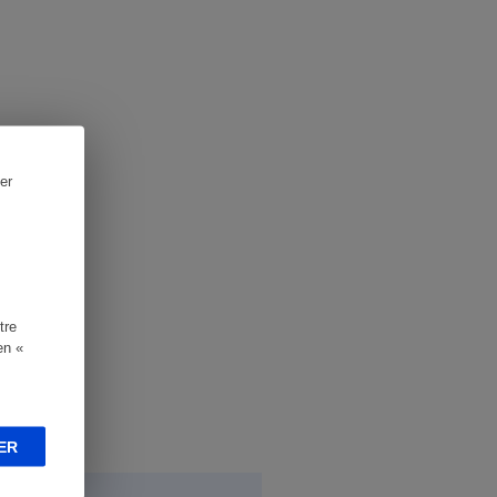
er
tre
en «
ER