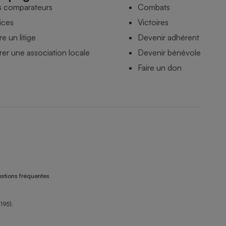
s comparateurs
Combats
ices
Victoires
e un litige
Devenir adhérent
er une association locale
Devenir bénévole
Faire un don
stions fréquentes
1951.