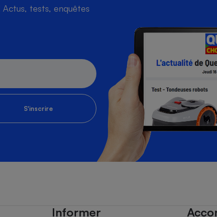
Actus, tests, enquêtes
S'inscrire
Informer
Acco