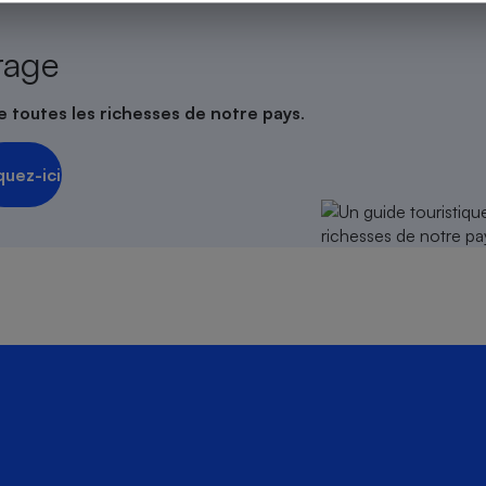
rage
s
Réfrigérateur
e toutes les richesses de notre pays
.
quez-ici