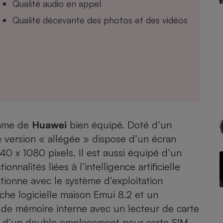
Qualité audio en appel
Qualité décevante des photos et des vidéos
- Ustensile
Foie gras
Aide auditive
r
Assurance vie
amme de
Huawei
bien équipé. Doté d’un
Poêle à granulés
gne - Comment choisir une
e version « allégée » dispose d’un écran
lle de champagne
en ligne
0 x 1080 pixels. Il est aussi équipé d’un
Ordinateur portable
nnalités liées à l’intelligence artificielle
Crème solaire
Lave-vaisselle
tionne avec le système d’exploitation
che logicielle maison Emui 8.2 et un
de mémoire interne avec un lecteur de carte
, d’un double emplacement pour carte SIM,