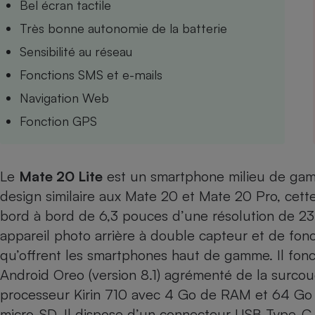
Bel écran tactile
Internet
Très bonne autonomie de la batterie
Gros électroménager
Téléphonie
Sensibilité au réseau
Petit électroménager 
Fonctions SMS et e-mails
Complément
alimentaire
Navigation Web
Mutuelle
Assurance emprunteu
Fonction GPS
Le
Mate 20 Lite
est un smartphone milieu de g
Matelas
Champa
design similaire aux Mate 20 et Mate 20 Pro, cett
boutei
Banque 
bord à bord de 6,3 pouces d’une résolution de 234
Téléviseur
appareil photo arrière à double capteur et de fonctio
Antimoustique
Lave-linge
qu’offrent les smartphones haut de gamme. Il fonc
Android Oreo (version 8.1) agrémenté de la surcou
processeur Kirin 710 avec 4 Go de RAM et 64 Go 
micro-SD. Il dispose d’un connecteur USB Type-C