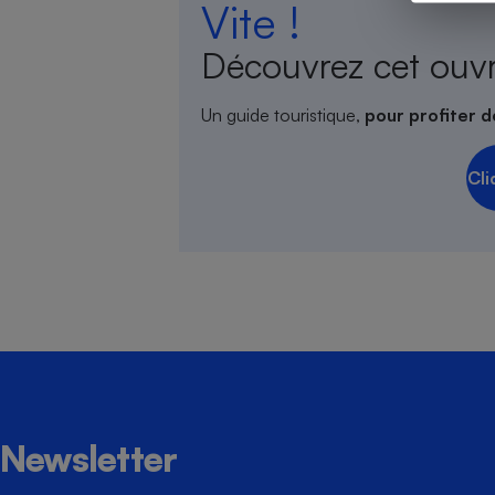
Vite !
Découvrez cet ouv
Cafetière à expresso
Un guide touristique,
pour profiter d
Cli
Robot ménager
Newsletter