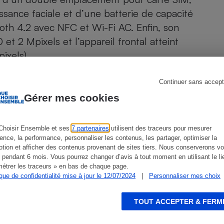
Électricité - Gaz
ssance faciale et d’une batterie de capacité
th 4.2 avec NFC et Wi-Fi AC. Enfin, son
Appareil photo
t 2 Mpixels et l’appareil frontal atteint
numérique
Four encastrable
ixels).
Continuer sans accept
Gérer mes cookies
Lessive
Choisir Ensemble et ses
7 partenaires
utilisent des traceurs pour mesurer
ien que non-exhaustive. À l’exception des autorisations
ience, la performance, personnaliser les contenus, les partager, optimiser la
de
La Note Que Choisir
, il n’existe aucune relation
tion et afficher des contenus provenant de sites tiers. Nous conserverons vo
encés.
 pendant 6 mois. Vous pourrez changer d’avis à tout moment en utilisant le li
Aspirateur
étrer les traceurs » en bas de chaque page.
ique de confidentialité mise à jour le 12/07/2024
|
Personnaliser mes choix
TOUT ACCEPTER & FERM