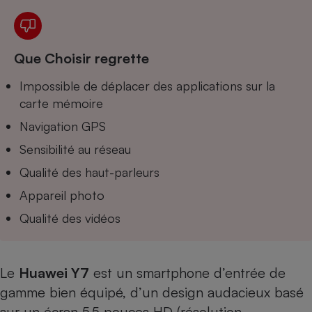
Téléphone mobile -
Smartphone
Plaque de cuisson à
induction
Que Choisir regrette
Impossible de déplacer des applications sur la
Climatiseur -
carte mémoire
Ventilateur
Navigation GPS
Sensibilité au réseau
Antivirus
Qualité des haut-parleurs
Climatiseur -
Appareil photo
Ventilateur
Qualité des vidéos
Le
Huawei Y7
est un smartphone d’entrée de
gamme bien équipé, d’un design audacieux basé
sur un écran 5,5 pouces HD (résolution