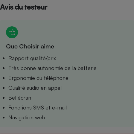
Avis du testeur
Petit électroménager - U
Complément
alimentaire
Mutuelle
Assurance emprunteur
Que Choisir aime
Matelas
Rapport qualité/prix
Champagne
bouteille
Très bonne autonomie de la batterie
Banque en 
Téléviseur
Ergonomie du téléphone
Antimoustique
Lave-linge
Qualité audio en appel
Bel écran
Fonctions SMS et e-mail
Navigation web
Radiateur électrique