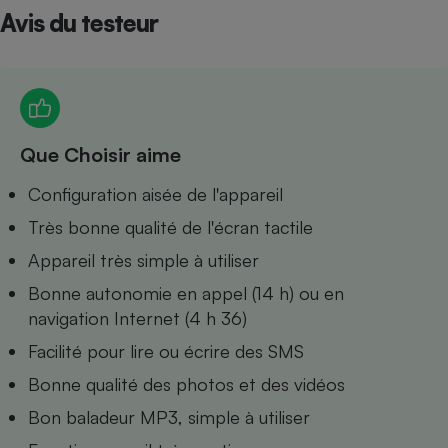
Avis du testeur
Petit électroménager - U
Complément
alimentaire
Mutuelle
Assurance emprunteur
Que Choisir aime
Matelas
Configuration aisée de l'appareil
Champagne
bouteille
Très bonne qualité de l'écran tactile
Banque en 
Téléviseur
Appareil très simple à utiliser
Antimoustique
Lave-linge
Bonne autonomie en appel (14 h) ou en
navigation Internet (4 h 36)
Facilité pour lire ou écrire des SMS
Bonne qualité des photos et des vidéos
Radiateur électrique
Bon baladeur MP3, simple à utiliser