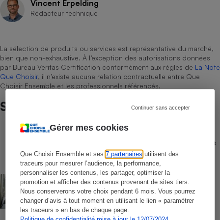
Vincent Erpelding
Rédacteur technique
La sélection de produits ou services est représentative du marché,
bien que non-exhaustive. À l’exception des autorisations données
par Bureau Veritas Certification conformément aux règles de
La Note
Que Choisir
, il n’existe aucune relation contractuelle entre Que
Choisir Ensemble et les professionnels référencés.
Sur le même sujet
Continuer sans accepter
Gérer mes cookies
COMPARATEUR
Comparateur gratuit des forfaits mobiles
- Choisissez le meilleur forfait, avec ou
Que Choisir Ensemble et ses
7 partenaires
utilisent des
sans engagement
traceurs pour mesurer l’audience, la performance,
personnaliser les contenus, les partager, optimiser la
ACTUALITÉ
promotion et afficher des contenus provenant de sites tiers.
Numéros de services clients gratuits - La
Nous conserverons votre choix pendant 6 mois. Vous pourrez
liste des numéros non surtaxés
changer d’avis à tout moment en utilisant le lien « paramétrer
les traceurs » en bas de chaque page.
Politique de confidentialité mise à jour le 12/07/2024