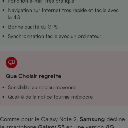
Fonction e-mail très pratique
Téléphone mobile -
Smartphone
Navigation sur Internet très rapide et facile avec
Plaque de cuisson à
la 4G
induction
Bonne qualité du GPS
Synchronisation facile avec un ordinateur
Climatiseur -
Ventilateur
Antivirus
Climatiseur -
Que Choisir regrette
Ventilateur
Sensibilité au réseau moyenne
Qualité de la notice fournie médiocre
Comme pour le Galaxy Note 2,
Samsung
décline
le smartphone
Galaxy S3
en une version
4G