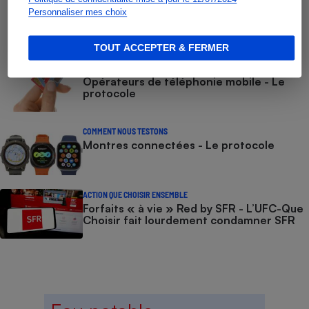
COMMENT NOUS TESTONS
Personnaliser mes choix
Smartphones - Le protocole
TOUT ACCEPTER & FERMER
COMMENT NOUS TESTONS
Opérateurs de téléphonie mobile - Le
protocole
COMMENT NOUS TESTONS
Montres connectées - Le protocole
ACTION QUE CHOISIR ENSEMBLE
Forfaits « à vie » Red by SFR - L’UFC-Que
Choisir fait lourdement condamner SFR