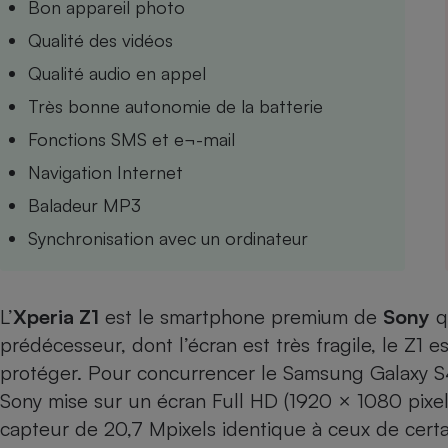
Bon appareil photo
Internet
Qualité des vidéos
Gros électroménager
Téléphonie
Qualité audio en appel
Petit électroménager 
Très bonne autonomie de la batterie
Complément
alimentaire
Fonctions SMS et e¬-mail
Mutuelle
Assurance emprunteu
Navigation Internet
Baladeur MP3
Synchronisation avec un ordinateur
Matelas
Champa
boutei
Banque 
L’
Xperia Z1
est le smartphone premium de
Sony
q
Téléviseur
prédécesseur,
dont l’écran est très fragile
, le Z1 
Antimoustique
Lave-linge
protéger. Pour concurrencer le Samsung Galaxy S4
Sony mise sur un écran Full HD (1920 × 1080 pixe
capteur de 20,7 Mpixels identique à ceux de cert