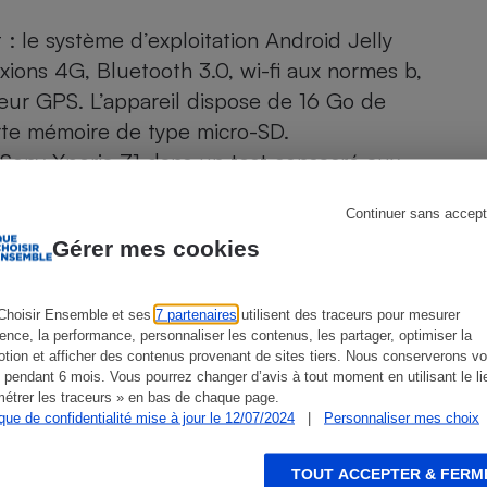
Électricité - Gaz
 : le système d’exploitation Android Jelly
xions 4G, Bluetooth 3.0, wi-fi aux normes b,
Appareil photo
numérique
eur GPS. L’appareil dispose de 16 Go de
Four encastrable
te mémoire de type micro-SD.
Sony Xperia Z1 dans un test consacré aux
Continuer sans accept
Lessive
Gérer mes cookies
Choisir Ensemble et ses
7 partenaires
utilisent des traceurs pour mesurer
ience, la performance, personnaliser les contenus, les partager, optimiser la
Aspirateur
tion et afficher des contenus provenant de sites tiers. Nous conserverons vo
ien que non-exhaustive. À l’exception des autorisations
 pendant 6 mois. Vous pourrez changer d’avis à tout moment en utilisant le li
de
La Note Que Choisir
, il n’existe aucune relation
étrer les traceurs » en bas de chaque page.
encés.
ique de confidentialité mise à jour le 12/07/2024
|
Personnaliser mes choix
TOUT ACCEPTER & FERM