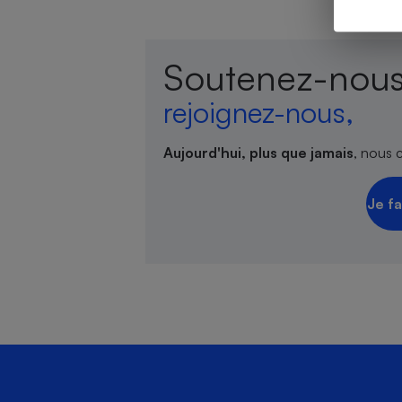
Soutenez-nous
Cafetière à expresso
rejoignez-nous,
Aujourd'hui, plus que jamais
, nous 
Je fa
Robot ménager