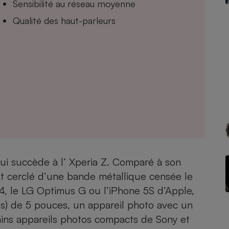
Sensibilité au réseau moyenne
Qualité des haut-parleurs
- Ustensile
Foie gras
Aide auditive
r
Assurance vie
Poêle à granulés
gne - Comment choisir une
lle de champagne
en ligne
ui succède à l’ Xperia Z. Comparé à son
Ordinateur portable
est cerclé d’une bande métallique censée le
Crème solaire
Lave-vaisselle
, le LG Optimus G ou l’iPhone 5S d’Apple,
ls) de 5 pouces, un appareil photo avec un
ains appareils photos compacts de Sony et