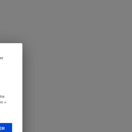
er
tre
en «
ER