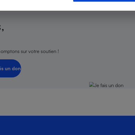
,
s
Réfrigérateur
comptons sur votre soutien !
is un don