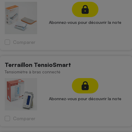
Petit électroménager - U
Complément
alimentaire
Abonnez-vous pour découvrir la note
Mutuelle
Assurance emprunteur
Comparer
Matelas
Champagne
Terraillon TensioSmart
bouteille
Banque en 
Tensiomètre à bras connecté
Téléviseur
Antimoustique
Lave-linge
Abonnez-vous pour découvrir la note
Radiateur électrique
Comparer