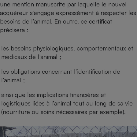
une mention manuscrite par laquelle le nouvel
Téléphone mobile -
Smartphone
acquéreur s’engage expressément à respecter les
Plaque de cuisson à
induction
besoins de l’animal. En outre, ce certificat
précisera :
Climatiseur -
les besoins physiologiques, comportementaux et
Ventilateur
médicaux de l’animal ;
Antivirus
les obligations concernant l’identification de
l’animal ;
Climatiseur -
Ventilateur
ainsi que les implications financières et
logistiques liées à l’animal tout au long de sa vie
(nourriture ou soins nécessaires par exemple).