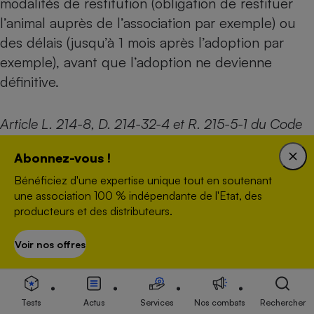
modalités de restitution (obligation de restituer
l’animal auprès de l’association par exemple) ou
des délais (jusqu’à 1 mois après l’adoption par
exemple), avant que l’adoption ne devienne
définitive.
Article L. 214-8, D. 214-32-4 et R. 215-5-1 du Code
rural et de la pêche maritime.
Abonnez-vous !
Bénéficiez d'une expertise unique tout en soutenant
er
Article 1
de la loi n° 2021-1539 du 30 novembre
une association 100 % indépendante de l'Etat, des
2021.
producteurs et des distributeurs.
Voir nos offres
S’abonner
À la suite de l’adoption de mon chien
ou chat auprès d’une association, je
découvre que ce dernier est
Tests
Actus
Services
Nos combats
Rechercher