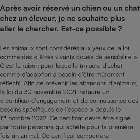
Après avoir réservé un chien ou un chat
Petit électroménager - U
Complément
chez un éleveur, je ne souhaite plus
alimentaire
Mutuelle
aller le chercher. Est-ce possible ?
Assurance emprunteur
Les animaux sont considérés aux yeux de la loi
comme des « êtres vivants doués de sensibilité ».
Matelas
Champagne
C’est la raison pour laquelle un acte d’achat
bouteille
Banque en 
comme d’adoption a besoin d’être mûrement
Téléviseur
réfléchi. Afin de prévenir les abandons d’animaux,
Antimoustique
la loi du 30 novembre 2021 instaure un
Lave-linge
« certificat d’engagement et de connaissance des
besoins spécifiques de l’espèce » depuis le
er
1
octobre 2022. Ce certificat devra être signé
Radiateur électrique
par toute personne qui achète pour la première
fois un animal. Ce certificat comportera