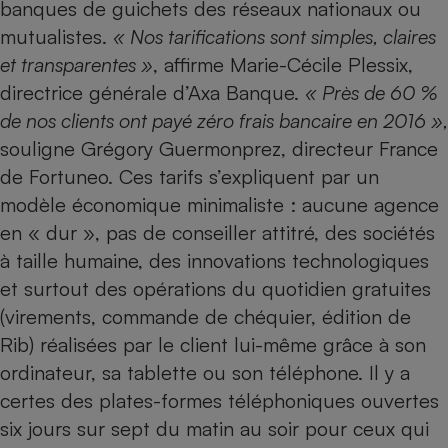
banques de guichets des réseaux nationaux ou
Téléphone mobile -
Smartphone
mutualistes.
« Nos tarifications sont simples, claires
Plaque de cuisson à
induction
et transparentes »
, affirme Marie-Cécile Plessix,
directrice générale d’Axa Banque.
« Près de 60 %
de nos clients ont payé zéro frais bancaire en 2016 »,
souligne Grégory Guermonprez, directeur France
Climatiseur -
Ventilateur
de Fortuneo. Ces tarifs s’expliquent par un
modèle économique minimaliste : aucune agence
Antivirus
en « dur », pas de conseiller attitré, des sociétés
à taille humaine, des innovations technologiques
Climatiseur -
Ventilateur
et surtout des opérations du quotidien gratuites
(virements, commande de chéquier, édition de
Rib) réalisées par le client lui-même grâce à son
ordinateur, sa tablette ou son téléphone. Il y a
certes des plates-formes téléphoniques ouvertes
six jours sur sept du matin au soir pour ceux qui