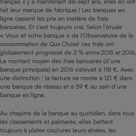
français il y a maintenant dix-sept ans, elles en ont
fait leur marque de fabrique ! Les
banques en
Petit électroménager - U
Complément
ligne
cassent les prix en matière de frais
alimentaire
Mutuelle
bancaires. Et c’est toujours vrai. Selon l’étude
Assurance emprunteur
« Vous et votre banque »
de l’Observatoire de la
consommation de
Que Choisir
ces frais ont
globalement progressé de 3 % entre 2015 et 2016.
Matelas
Le montant moyen des frais bancaires (d’une
Champagne
bouteille
banque principale) en 2016 s’élevait à 118 €. Avec
Banque en 
une distinction : la facture se monte à 121 € dans
Téléviseur
une banque de réseau et à 59 € au sein d’une
Antimoustique
Lave-linge
banque en ligne
.
Au chapitre de la banque au quotidien, dans tous
Radiateur électrique
les classements et palmarès, elles battent
toujours à plates coutures leurs aînées, les