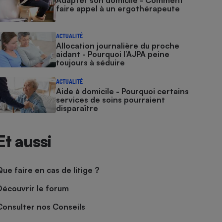
Adapter son domicile - Comment
faire appel à un ergothérapeute
ACTUALITÉ
Allocation journalière du proche
aidant - Pourquoi l’AJPA peine
toujours à séduire
ACTUALITÉ
Aide à domicile - Pourquoi certains
services de soins pourraient
disparaître
Et aussi
Que faire en cas de litige ?
Découvrir le forum
Consulter nos Conseils