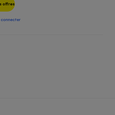
Électricité - Gaz
s offres
Appareil photo
 connecter
numérique
Four encastrable
Lessive
Aspirateur