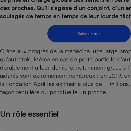
Energie
Nutrition
Assurance auto
des proches. Qu’il s’agisse d’un conjoint, d’un 
-nous ?
Produit alimentaire
Carburant
Compar
Compar
Compar
Compar
soulagés de temps en temps de leur lourde tâch
pressi
Choisir son fioul
Assurance
Sécurité - Hygiène
Circulation routière
Choisir son pellet
Banque - Crédit
Crédit immobilier
Contrôle technique - 
Suivez-nous
Comparateur assurance emprunteur
Epargne - Fiscalité
Maison de retraite
Compara
Pièce détachée
Energie Moins Chère Ensemble
Comparatif réfrigérat
Comparatif casque au
Comparatif tondeuse
Grâce aux progrès de la médecine, une large prop
Moto
qu’autrefois. Même en cas de perte partielle d’a
Comparatif plaque à i
Comparatif barre de 
Comparatif poêle à g
Supermarché - Drive
durablement à leur domicile, notamment grâce à l
Comparatif hotte asp
Comparatif imprimant
Comparatif radiateur 
aidants sont extrêmement nombreux : en 2019, un
Électricité - Gaz
Hygiène - Beauté
Comparatif climatiseu
Comparatif ordinateu
la Fondation April les estimait à plus de 11 millions,
Tous les comparateurs
Maladie - Médecine -
Comparatif aspirateur
Comparatif ultrabook
Aménagement
façon régulière ou ponctuelle un proche.
Toutes les cartes interactives
Système de santé - C
Comparatif aspirateur
Comparatif tablette ta
Supermarché - Drive
Bricolage - Jardinage
Retraite
Comparatif cafetière
Chauffage
Un rôle essentiel
Speedtest - Testez le débit de votre
Mutuelle
Comparatif robot cui
Image et son
Produit d'entretien
connexion Internet
Comparatif centrale 
Comparateur auto
Informatique
Sécurité domestique