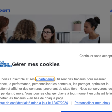
ENQUÊTE
A
s
Réfrigérateur
Continuer sans accept
Gérer mes cookies
Choisir Ensemble et ses
7 partenaires
utilisent des traceurs pour mesurer
Visite de la M2A - Une structure
ience, la performance, personnaliser les contenus, les partager, optimiser la
pilote
tion et afficher des contenus provenant de sites tiers. Nous conserverons vo
 pendant 6 mois. Vous pourrez changer d’avis à tout moment en utilisant le li
étrer les traceurs » en bas de chaque page.
ique de confidentialité mise à jour le 12/07/2024
|
Personnaliser mes choix