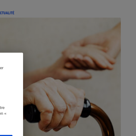
CTUALITÉ
er
tre
en «