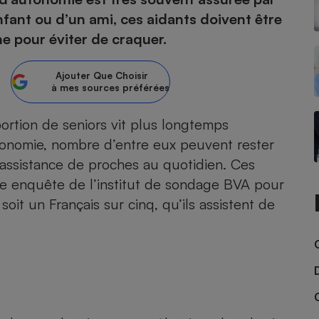
enfant ou d’un ami, ces aidants doivent être
atif sèche-linge
atif smartphone
atif nettoyeur haute
ateur mutuelle
e pour éviter de craquer.
on
Réparation
Ajouter
Que Choisir
à mes sources préférées
Obsèques - Pompes
teur des devis d’opticiens
funèbres
eur-congélateur
dio
 robot
ortion de seniors vit plus longtemps
utonomie, nombre d’entre eux peuvent rester
nduction
son
ranulés
’assistance de proches au quotidien. Ces
irante
e multifonction
électrique
e enquête de l’institut de sondage BVA pour
Panneaux
r mobile
r portable
photovoltaïques
 soit un Français sur cinq, qu’ils assistent de
 Médicament
 balai
omplémentaire santé
 traîneau
ctile
Circuits courts et
alimentation locale
Puériculture - Produit
 automatique
pour bébé
Banque en ligne
seur
vapeur