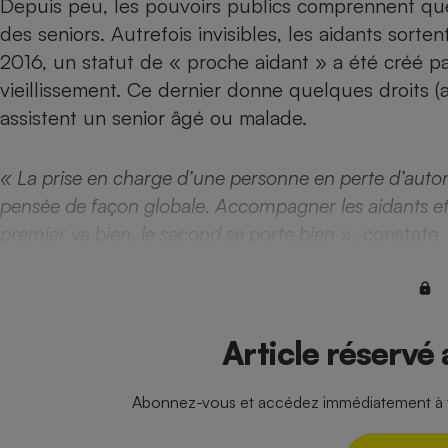
Depuis peu, les pouvoirs publics comprennent que 
Internet
des seniors. Autrefois invisibles, les aidants sort
Gros électroménager
Téléphonie
2016, un statut de « proche aidant » a été créé par
vieillissement. Ce dernier donne quelques droits (
Petit électroménager 
Complément
assistent un senior âgé ou malade.
alimentaire
Mutuelle
Assurance emprunteu
« La prise en charge d’une personne en perte d’auton
pensée de façon globale. Accompagner les aidants et l
premier va bien, le second se porte bien »,
constate
Matelas
Champa
boutei
Banque 
Téléviseur
Article réservé
Antimoustique
Lave-linge
Abonnez-vous et accédez immédiatement à to