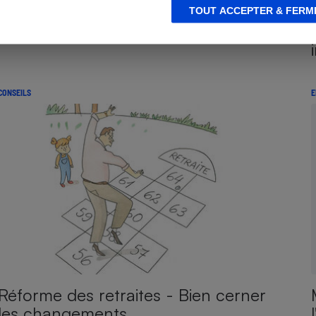
TOUT ACCEPTER & FERM
CONSEILS
E
Réforme des retraites - Bien cerner
les changements