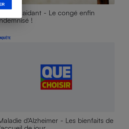
ER
Proche aidant - Le congé enfin
indemnisé !
NQUÊTE
Maladie d'Alzheimer - Les bienfaits de
l'accueil de jour