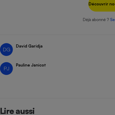
Radiateur électrique
Découvrir no
Téléphone mobile -
Déjà abonné ?
Se
Smartphone
Plaque de cuisson à
induction
David Garidja
DG
Climatiseur -
Ventilateur
Pauline Janicot
PJ
Antivirus
Climatiseur -
Ventilateur
Lire aussi