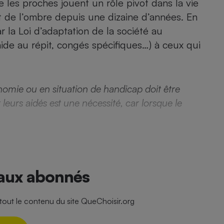
les proches jouent un rôle pivot dans la vie
ent de l’ombre depuis une dizaine d’années. En
 la Loi d’adaptation de la société au
aide au répit, congés spécifiques…) à ceux qui
- Ustensile
Foie gras
Aide auditive
r
Assurance vie
omie ou en situation de handicap doit être
eurs aidés est une nécessité, car lorsque le
Poêle à granulés
gne - Comment choisir une
lle de champagne
en ligne
Ordinateur portable
 aux abonnés
Crème solaire
Lave-vaisselle
ut le contenu du site QueChoisir.org