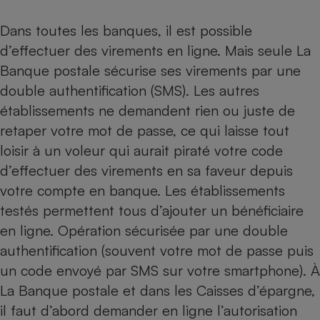
Téléphone mobile -
Smartphone
Dans toutes les banques, il est possible
Plaque de cuisson à
induction
d’effectuer des virements en ligne. Mais seule La
Banque postale sécurise ses virements par une
double authentification (SMS). Les autres
Climatiseur -
établissements ne demandent rien ou juste de
Ventilateur
retaper votre mot de passe, ce qui laisse tout
loisir à un voleur qui aurait piraté votre code
Antivirus
d’effectuer des virements en sa faveur depuis
Climatiseur -
votre compte en banque. Les établissements
Ventilateur
testés permettent tous d’ajouter un bénéficiaire
en ligne. Opération sécurisée par une double
authentification (souvent votre mot de passe puis
un code envoyé par SMS sur votre smartphone). À
La Banque postale et dans les Caisses d’épargne,
il faut d’abord demander en ligne l’autorisation