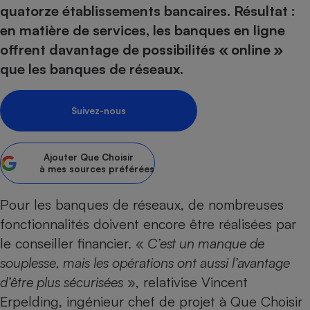
pression
Choisir son fioul
Assurance
quatorze établissements bancaires. Résultat :
Sécurité - Hygiène
Circulation routière
en matière de services, les banques en ligne
Choisir son pellet
Crédit immobilier
Banque - Crédit
Contrôle technique - Rép
offrent davantage de possibilités « online »
Comparateur assurance emprunteur
Maison de retraite
Epargne - Fiscalité
Comparateu
Pièce détachée
que les banques de réseaux.
Energie Moins Chère Ensemble
Comparatif réfrigérateur
Comparatif casque audio
Comparatif tondeuse ro
Moto
Comparatif plaque à indu
Comparatif barre de son
Comparatif poêle à gran
Supermarché - Drive
Suivez-nous
Comparatif hotte aspira
Comparatif imprimante m
Comparatif radiateur éle
Électricité - Gaz
Hygiène - Beauté
Comparatif climatiseur m
Comparatif ordinateur p
Ajouter
Que Choisir
Tous les comparateurs
Maladie - Médecine - Mé
Comparatif aspirateur bal
Comparatif ultrabook
à mes sources préférées
Aménagement
Toutes les cartes interactives
Système de santé - Com
Comparatif aspirateur tr
Comparatif tablette tacti
Supermarché - Drive
Bricolage - Jardinage
Pour les banques de réseaux, de nombreuses
Retraite
Comparatif cafetière au
Chauffage
fonctionnalités doivent encore être réalisées par
Speedtest - Testez le débit de votre
Mutuelle
Comparatif robot cuiseu
Image et son
Produit d'entretien
le conseiller financier. «
C’est un manque de
connexion Internet
Comparatif centrale vap
Comparateur auto
souplesse, mais les opérations ont aussi l’avantage
Informatique
Sécurité domestique
d’être plus sécurisées
», relativise Vincent
Internet
Erpelding, ingénieur chef de projet à Que Choisir
Gros électroménager
Téléphonie