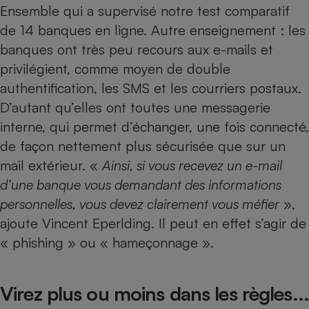
Ensemble qui a supervisé notre
test comparatif
Petit électroménager - U
de 14 banques en ligne
. Autre enseignement : les
Complément
alimentaire
banques ont très peu recours aux e-mails et
Mutuelle
Assurance emprunteur
privilégient, comme moyen de double
authentification, les SMS et les courriers postaux.
D’autant qu’elles ont toutes une messagerie
interne, qui permet d’échanger, une fois connecté,
Matelas
Champagne
de façon nettement plus sécurisée que sur un
bouteille
Banque en 
mail extérieur. «
Ainsi, si vous recevez un e-mail
Téléviseur
d’une banque vous demandant des informations
Antimoustique
Lave-linge
personnelles, vous devez clairement vous méfier
»,
ajoute Vincent Eperlding. Il peut en effet s’agir de
« phishing » ou « hameçonnage ».
Radiateur électrique
Virez plus ou moins dans les règles...