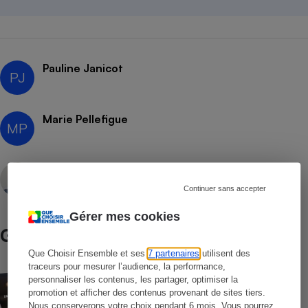
Pauline Janicot
PJ
Marie Pellefigue
MP
Vincent Erpelding
Rédacteur technique
Continuer sans accepter
Contacter l’auteur(e)
Gérer mes cookies
Guide d’achat
Que Choisir Ensemble et ses
7 partenaires
utilisent des
traceurs pour mesurer l’audience, la performance,
Banque en ligne - Bien choisir sa banque
personnaliser les contenus, les partager, optimiser la
en ligne
promotion et afficher des contenus provenant de sites tiers.
Nous conserverons votre choix pendant 6 mois. Vous pourrez