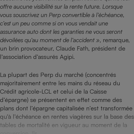
offre aucune visibilité sur la rente future. Lorsque
Petit électroménager - U
Complément
vous souscrivez un Perp convertible à l’échéance,
alimentaire
c’est un peu comme si on vous vendait une
Mutuelle
Assurance emprunteur
assurance auto dont les garanties ne vous seront
dévoilées qu’au moment de l’accident »
, remarque,
un brin provocateur, Claude Fath, président de
l’association d’assurés Agipi.
Matelas
Champagne
bouteille
Banque en 
La plupart des Perp du marché (concentrés
Téléviseur
majoritairement entre les mains du réseau du
Antimoustique
Lave-linge
Crédit agricole-LCL et celui de la Caisse
d’épargne) se présentent en effet comme des
plans dont l’épargne capitalisée n’est transformée
qu’à l’échéance en rentes viagères sur la base des
Radiateur électrique
tables de mortalité en vigueur au moment de la
conversion. Ils