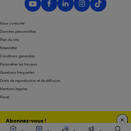
Nous contacter
Données personnelles
Plan du site
Newsletter
Conditions générales
Paramétrer les traceurs
Questions fréquentes
Droits de reproduction et de diffusion
Mentions légales
Panel
Association indépendante de l’État, des syndicats, des producteurs et des
Abonnez-vous !
distributeurs depuis 1951.
Bénéficiez d'une expertise unique tout en soutenant