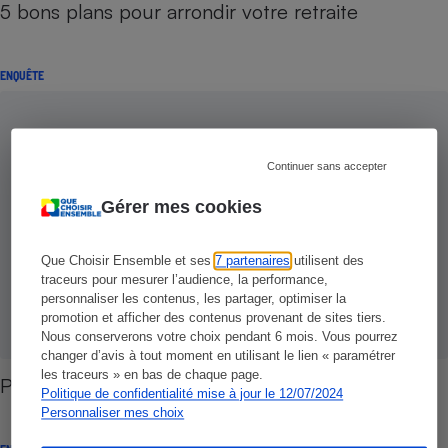
5 bons plans pour arrondir votre retraite
ENQUÊTE
Continuer sans accepter
Gérer mes cookies
Que Choisir Ensemble et ses
7 partenaires
utilisent des
traceurs pour mesurer l’audience, la performance,
personnaliser les contenus, les partager, optimiser la
promotion et afficher des contenus provenant de sites tiers.
Nous conserverons votre choix pendant 6 mois. Vous pourrez
changer d’avis à tout moment en utilisant le lien « paramétrer
les traceurs » en bas de chaque page.
Placements retraite - PERP, les 7 points capitaux
Politique de confidentialité mise à jour le 12/07/2024
Personnaliser mes choix