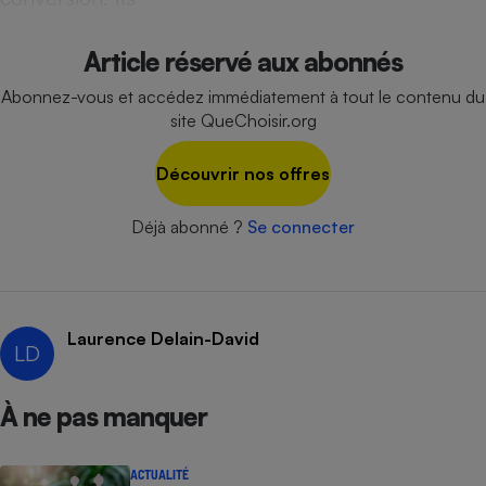
Téléphone mobile -
Smartphone
Plaque de cuisson à
Article réservé aux abonnés
induction
Abonnez-vous et accédez immédiatement à tout le contenu du
site QueChoisir.org
Climatiseur -
Découvrir nos offres
Ventilateur
Déjà abonné ?
Se connecter
Antivirus
Climatiseur -
Ventilateur
Laurence Delain-David
LD
À ne pas manquer
ACTUALITÉ