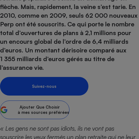
pression
Choisir son fioul
Assurance
Sécurité - Hygiène
Circulation routière
flèche. Mais, rapidement, la veine s’est tarie. En
Choisir son pellet
Crédit immobilier
Banque - Crédit
2010, comme en 2009, seuls 62 000 nouveaux
Contrôle technique - Rép
Perp ont été souscrits. Ce qui porte le nombre
Comparateur assurance emprunteur
Maison de retraite
Epargne - Fiscalité
Comparateu
Pièce détachée
total d’ouvertures de plans à 2,1 millions pour
Energie Moins Chère Ensemble
Comparatif réfrigérateur
Comparatif casque audio
Comparatif tondeuse ro
Moto
un encours global de l’ordre de 6,4 milliards
Comparatif plaque à indu
Comparatif barre de son
Comparatif poêle à gran
Supermarché - Drive
d’euros. Un montant dérisoire comparé aux
Comparatif hotte aspira
Comparatif imprimante m
Comparatif radiateur éle
1 355 milliards d’euros gérés au titre de
Électricité - Gaz
Hygiène - Beauté
Comparatif climatiseur m
Comparatif ordinateur p
l’assurance vie.
Tous les comparateurs
Maladie - Médecine - Mé
Comparatif aspirateur bal
Comparatif ultrabook
Aménagement
Toutes les cartes interactives
Système de santé - Com
Comparatif aspirateur tr
Comparatif tablette tacti
Supermarché - Drive
Suivez-nous
Bricolage - Jardinage
Retraite
Comparatif cafetière au
Chauffage
Speedtest - Testez le débit de votre
Mutuelle
Comparatif robot cuiseu
Ajouter
Que Choisir
Image et son
Produit d'entretien
connexion Internet
à mes sources préférées
Comparatif centrale vap
Comparateur auto
Informatique
Sécurité domestique
« Les gens ne sont pas idiots, ils ne vont pas
Internet
souscrire les yeux fermés un plan retraite qui ne leur
Gros électroménager
Téléphonie