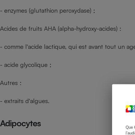
- enzymes (glutathion peroxydase) ;
Acides de fruits AHA (alpha-hydroxy-acides) :
Cafetière à expresso
- comme l'acide lactique, qui est avant tout un ag
- acide glycolique ;
Autres :
Robot ménager
- extraits d'algues.
Adipocytes
Que 
l’aud