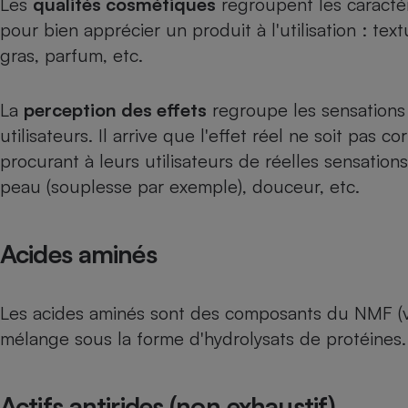
Les
qualités cosmétiques
regroupent les caractér
Internet
pour bien apprécier un produit à l'utilisation : text
gras, parfum, etc.
Gros électroménager
Téléphonie
Petit électroménager 
Complément
La
perception des effets
regroupe les sensations 
alimentaire
Mutuelle
utilisateurs. Il arrive que l'effet réel ne soit pas c
Assurance emprunteu
procurant à leurs utilisateurs de réelles sensations
peau (souplesse par exemple), douceur, etc.
Matelas
Champa
Acides aminés
boutei
Banque 
Téléviseur
Les acides aminés sont des composants du NMF (vo
Antimoustique
Lave-linge
mélange sous la forme d'hydrolysats de protéines.
Actifs antirides (non exhaustif)