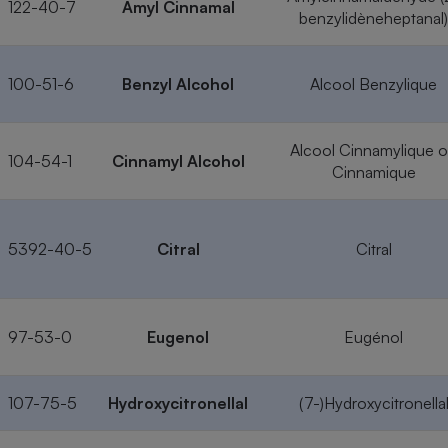
122-40-7
Amyl Cinnamal
benzylidèneheptanal)
100-51-6
Benzyl Alcohol
Alcool Benzylique
Alcool Cinnamylique 
104-54-1
Cinnamyl Alcohol
Cinnamique
5392-40-5
Citral
Citral
97-53-0
Eugenol
Eugénol
107-75-5
Hydroxycitronellal
(7-)Hydroxycitronella