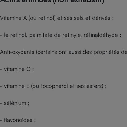
Radiateur électrique
Vitamine A (ou rétinol) et ses sels et dérivés :
Téléphone mobile -
Smartphone
Plaque de cuisson à
- le rétinol, palmitate de rétinyle, rétinaldéhyde ;
induction
Anti-oxydants (certains ont aussi des propriétés d
Climatiseur -
Ventilateur
- vitamine C ;
Antivirus
- vitamine E (ou tocophérol et ses esters) ;
Climatiseur -
Ventilateur
- sélénium ;
- flavonoïdes ;