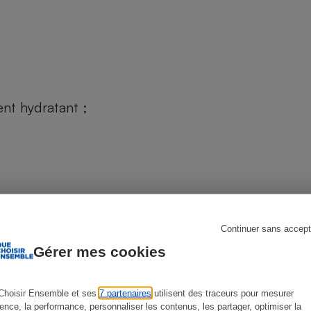
s
Réfrigérateur
ent hydratant ;
Continuer sans accept
Gérer mes cookies
Choisir Ensemble et ses
7 partenaires
utilisent des traceurs pour mesurer
ience, la performance, personnaliser les contenus, les partager, optimiser la