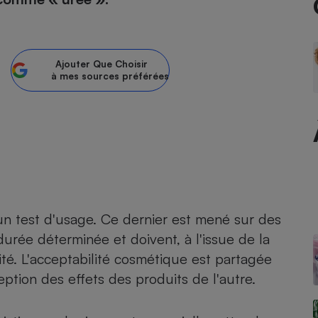
atif sèche-linge
atif smartphone
atif nettoyeur haute
ateur mutuelle
on
Ajouter
Que Choisir
Réparation
à mes sources préférées
Obsèques - Pompes
teur des devis d’opticiens
funèbres
eur-congélateur
dio
 robot
nduction
son
ranulés
irante
e multifonction
électrique
Panneaux
r mobile
r portable
photovoltaïques
 Médicament
 balai
'un test d'usage. Ce dernier est mené sur des
omplémentaire santé
 traîneau
ctile
 durée déterminée et doivent, à l'issue de la
Circuits courts et
alimentation locale
Puériculture - Produit
lité. L'acceptabilité cosmétique est partagée
 automatique
pour bébé
ption des effets des produits de l'autre.
Banque en ligne
seur
vapeur