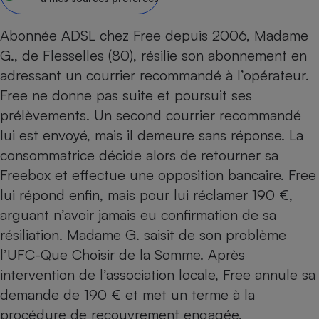
pression
Choisir son fioul
Assurance
Sécurité - Hygiène
Circulation routière
Choisir son pellet
Crédit immobilier
Banque - Crédit
Abonnée ADSL chez Free depuis 2006, Madame
Contrôle technique - Rép
G., de Flesselles (80), résilie son abonnement en
Comparateur assurance emprunteur
Maison de retraite
Epargne - Fiscalité
Comparateu
Pièce détachée
adressant un courrier recommandé à l’opérateur.
Energie Moins Chère Ensemble
Comparatif réfrigérateur
Comparatif casque audio
Comparatif tondeuse ro
Moto
Free ne donne pas suite et poursuit ses
Comparatif plaque à indu
Comparatif barre de son
Comparatif poêle à gran
Supermarché - Drive
prélèvements. Un second courrier recommandé
Comparatif hotte aspira
Comparatif imprimante m
Comparatif radiateur éle
lui est envoyé, mais il demeure sans réponse. La
Électricité - Gaz
Hygiène - Beauté
Comparatif climatiseur m
Comparatif ordinateur p
consommatrice décide alors de retourner sa
Tous les comparateurs
Maladie - Médecine - Mé
Comparatif aspirateur bal
Comparatif ultrabook
Freebox et effectue une opposition bancaire. Free
Aménagement
Toutes les cartes interactives
Système de santé - Com
lui répond enfin, mais pour lui réclamer 190 €,
Comparatif aspirateur tr
Comparatif tablette tacti
Supermarché - Drive
Bricolage - Jardinage
Retraite
arguant n’avoir jamais eu confirmation de sa
Comparatif cafetière au
Chauffage
résiliation. Madame G. saisit de son problème
Speedtest - Testez le débit de votre
Mutuelle
Comparatif robot cuiseu
Image et son
Produit d'entretien
connexion Internet
l’UFC-Que Choisir de la Somme. Après
Comparatif centrale vap
Comparateur auto
Informatique
Sécurité domestique
intervention de l’association locale, Free annule sa
demande de 190 € et met un terme à la
Internet
procédure de recouvrement engagée.
Gros électroménager
Téléphonie