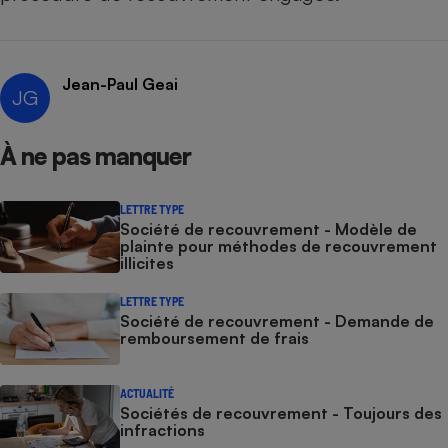
Petit électroménager - U
Complément
alimentaire
Mutuelle
Jean-Paul Geai
Assurance emprunteur
JG
À ne pas manquer
Matelas
Champagne
LETTRE TYPE
bouteille
Société de recouvrement - Modèle de
Banque en 
plainte pour méthodes de recouvrement
Téléviseur
illicites
Antimoustique
Lave-linge
LETTRE TYPE
Société de recouvrement - Demande de
remboursement de frais
Radiateur électrique
ACTUALITÉ
Sociétés de recouvrement - Toujours des
infractions