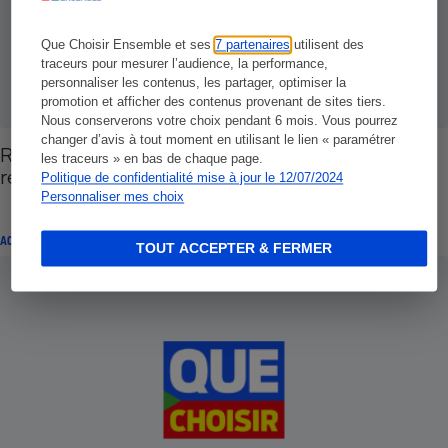
Que Choisir Ensemble et ses
7 partenaires
utilisent des
traceurs pour mesurer l’audience, la performance,
personnaliser les contenus, les partager, optimiser la
promotion et afficher des contenus provenant de sites tiers.
Nous conserverons votre choix pendant 6 mois. Vous pourrez
changer d’avis à tout moment en utilisant le lien « paramétrer
Recouvrement de créances - Qui peut faire du
les traceurs » en bas de chaque page.
recouvrement amiable de créances ?
Politique de confidentialité mise à jour le 12/07/2024
Personnaliser mes choix
ACTION LOCALE QUE CHOISIR ENSEMBLE
TOUT ACCEPTER & FERMER