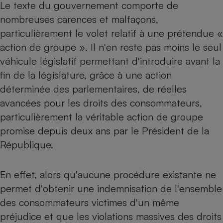
Le texte du gouvernement comporte de
Téléphone mobile -
Smartphone
nombreuses carences et malfaçons,
Plaque de cuisson à
induction
particulièrement le volet relatif à une prétendue «
action de groupe ». Il n'en reste pas moins le seul
véhicule législatif permettant d'introduire avant la
Climatiseur -
fin de la législature, grâce à une action
Ventilateur
déterminée des parlementaires, de réelles
avancées pour les droits des consommateurs,
Antivirus
particulièrement la véritable action de groupe
promise depuis deux ans par le Président de la
Climatiseur -
Ventilateur
République.
En effet, alors qu'aucune procédure existante ne
permet d'obtenir une indemnisation de l'ensemble
des consommateurs victimes d'un même
préjudice et que les violations massives des droits