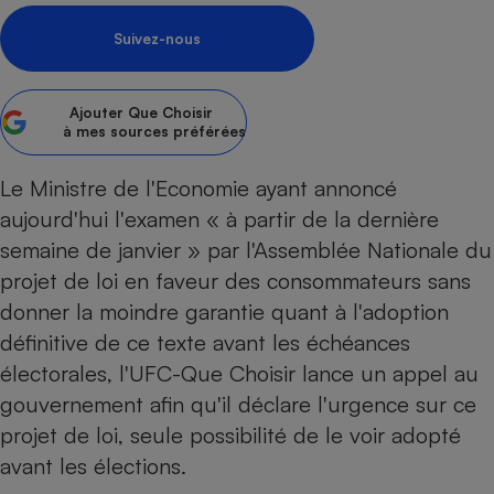
pression
Choisir son fioul
Assurance
Sécurité - Hygiène
Circulation routière
Suivez-nous
Choisir son pellet
Crédit immobilier
Banque - Crédit
Contrôle technique - Rép
Comparateur assurance emprunteur
Maison de retraite
Epargne - Fiscalité
Comparateu
Pièce détachée
Ajouter
Que Choisir
Energie Moins Chère Ensemble
Comparatif réfrigérateur
Comparatif casque audio
Comparatif tondeuse ro
Moto
à mes sources préférées
Comparatif plaque à indu
Comparatif barre de son
Comparatif poêle à gran
Supermarché - Drive
Le Ministre de l'Economie ayant annoncé
Comparatif hotte aspira
Comparatif imprimante m
Comparatif radiateur éle
aujourd'hui l'examen « à partir de la dernière
Électricité - Gaz
Hygiène - Beauté
Comparatif climatiseur m
Comparatif ordinateur p
semaine de janvier » par l'Assemblée Nationale du
Tous les comparateurs
Maladie - Médecine - Mé
Comparatif aspirateur bal
Comparatif ultrabook
Aménagement
projet de loi en faveur des consommateurs sans
Toutes les cartes interactives
Système de santé - Com
Comparatif aspirateur tr
Comparatif tablette tacti
Supermarché - Drive
donner la moindre garantie quant à l'adoption
Bricolage - Jardinage
Retraite
Comparatif cafetière au
définitive de ce texte avant les échéances
Chauffage
Speedtest - Testez le débit de votre
électorales, l'UFC-Que Choisir lance un appel au
Mutuelle
Comparatif robot cuiseu
Image et son
Produit d'entretien
connexion Internet
gouvernement afin qu'il déclare l'urgence sur ce
Comparatif centrale vap
Comparateur auto
Informatique
Sécurité domestique
projet de loi, seule possibilité de le voir adopté
Internet
avant les élections.
Gros électroménager
Téléphonie