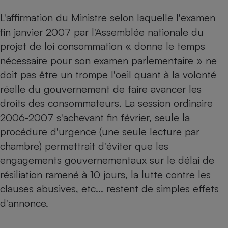
Petit électroménager - U
L'affirmation du Ministre selon laquelle l'examen
Complément
fin janvier 2007 par l'Assemblée nationale du
alimentaire
Mutuelle
projet de loi consommation « donne le temps
Assurance emprunteur
nécessaire pour son examen parlementaire » ne
doit pas être un trompe l'oeil quant à la volonté
réelle du gouvernement de faire avancer les
Matelas
droits des consommateurs. La session ordinaire
Champagne
bouteille
2006-2007 s'achevant fin février, seule la
Banque en 
procédure d'urgence (une seule lecture par
Téléviseur
Antimoustique
chambre) permettrait d'éviter que les
Lave-linge
engagements gouvernementaux sur le délai de
résiliation ramené à 10 jours, la lutte contre les
clauses abusives, etc... restent de simples effets
Radiateur électrique
d'annonce.