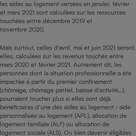
les aides au logement versées en janvier, février
Téléphone mobile -
Smartphone
et mars 2021 sont calculées sur les ressources
Plaque de cuisson à
induction
touchées entre décembre 2019 et
novembre 2020.
Climatiseur -
Mais surtout, celles d'avril, mai et juin 2021 seront,
Ventilateur
elles, calculées sur les revenus touchés entre
mars 2020 et février 2021. Autrement dit, les
Antivirus
personnes dont la situation professionnelle a été
Climatiseur -
impactée à partir du premier confinement
Ventilateur
(chômage, chômage partiel, baisse d’activité…),
pourraient toucher plus si elles sont déjà
bénéficiaires d’une des aides au logement : aide
personnalisée au logement (APL), allocation de
logement familiale (ALF) ou allocation de
logement sociale (ALS). Ou bien devenir éligibles