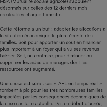
MSA (Mutualité sociale agricole) s’appuient
désormais sur celles des 12 derniers mois,
Petit électroménager - U
Complément
recalculées chaque trimestre.
alimentaire
Mutuelle
Assurance emprunteur
Cette réforme a un but : adapter les allocations à
la situation économique la plus récente des
familles. Soit pour apporter un soutien financier
Matelas
Champagne
plus important à un foyer qui a vu ses revenus
bouteille
Banque en 
baisser. Soit, au contraire, pour diminuer ou
supprimer les aides de ménages dont les
Téléviseur
Antimoustique
ressources ont augmenté.
Lave-linge
Une chose est sûre : ces « APL en temps réel »
tombent à pic pour les très nombreuses familles
Radiateur électrique
impactées par les conséquences économiques de
la
crise sanitaire actuelle
. Dès ce début d’année,