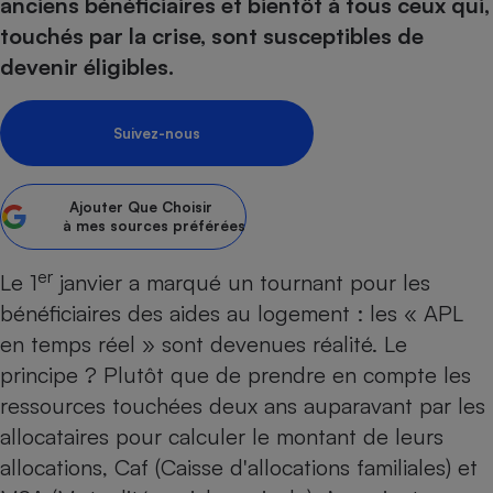
pression
anciens bénéficiaires et bientôt à tous ceux qui,
Choisir son fioul
Assurance
Sécurité - Hygiène
Circulation routière
touchés par la crise, sont susceptibles de
Choisir son pellet
Crédit immobilier
Banque - Crédit
Contrôle technique - Rép
devenir éligibles.
Comparateur assurance emprunteur
Maison de retraite
Epargne - Fiscalité
Comparateu
Pièce détachée
Energie Moins Chère Ensemble
Comparatif réfrigérateur
Comparatif casque audio
Comparatif tondeuse ro
Moto
Suivez-nous
Comparatif plaque à indu
Comparatif barre de son
Comparatif poêle à gran
Supermarché - Drive
Comparatif hotte aspira
Comparatif imprimante m
Comparatif radiateur éle
Ajouter
Que Choisir
Électricité - Gaz
Hygiène - Beauté
à mes sources préférées
Comparatif climatiseur m
Comparatif ordinateur p
Tous les comparateurs
Maladie - Médecine - Mé
Comparatif aspirateur bal
Comparatif ultrabook
Aménagement
er
Le 1
janvier a marqué un tournant pour les
Toutes les cartes interactives
Système de santé - Com
Comparatif aspirateur tr
Comparatif tablette tacti
Supermarché - Drive
Bricolage - Jardinage
bénéficiaires des aides au logement :
les « APL
Retraite
Comparatif cafetière au
en temps réel »
sont devenues réalité. Le
Chauffage
Speedtest - Testez le débit de votre
principe ? Plutôt que de prendre en compte les
Mutuelle
Comparatif robot cuiseu
Image et son
Produit d'entretien
connexion Internet
ressources touchées deux ans auparavant par les
Comparatif centrale vap
Comparateur auto
Informatique
Sécurité domestique
allocataires pour calculer le montant de leurs
Internet
allocations, Caf (Caisse d'allocations familiales) et
Gros électroménager
Téléphonie