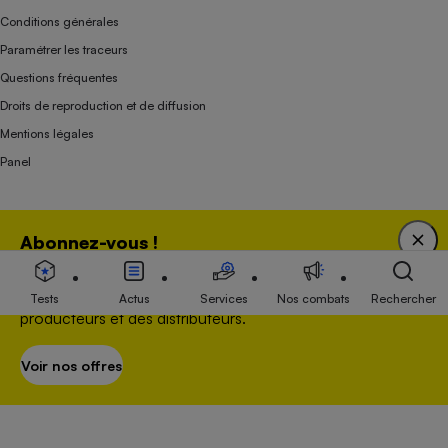
Conditions générales
Paramétrer les traceurs
Questions fréquentes
Droits de reproduction et de diffusion
Mentions légales
Panel
Association indépendante de l’État, des syndicats, des producteurs et des
Abonnez-vous !
distributeurs depuis 1951.
Bénéficiez d'une expertise unique tout en soutenant
une association 100 % indépendante de l'Etat, des
Tests
Actus
Services
Nos combats
Rechercher
producteurs et des distributeurs.
Voir nos offres
S’abonner