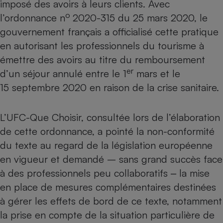
imposé des avoirs à leurs clients. Avec
Téléphone mobile -
Smartphone
o
l’ordonnance n
2020-315 du 25 mars 2020, le
Plaque de cuisson à
gouvernement français a officialisé cette pratique
induction
en autorisant les professionnels du tourisme à
émettre des avoirs au titre du remboursement
er
d’un séjour annulé entre le 1
mars et le
Climatiseur -
Ventilateur
15 septembre 2020 en raison de la crise sanitaire.
Antivirus
L’UFC-Que Choisir, consultée lors de l’élaboration
de cette ordonnance, a pointé la non-conformité
Climatiseur -
Ventilateur
du texte au regard de la législation européenne
en vigueur et demandé – sans grand succès face
à des professionnels peu collaboratifs ‒ la mise
en place de mesures complémentaires destinées
à gérer les effets de bord de ce texte, notamment
la prise en compte de la situation particulière de