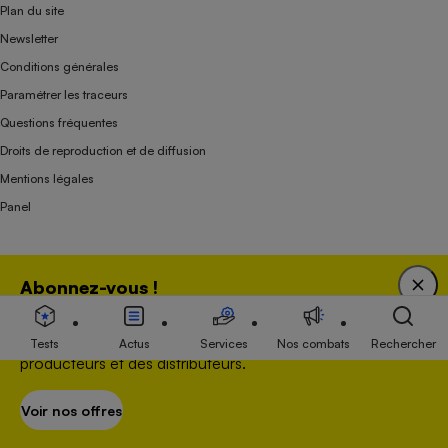
Plan du site
Newsletter
Conditions générales
Paramétrer les traceurs
Questions fréquentes
Droits de reproduction et de diffusion
Mentions légales
Panel
Association indépendante de l’État, des syndicats, des producteurs et des
Abonnez-vous !
distributeurs depuis 1951.
Bénéficiez d'une expertise unique tout en soutenant
une association 100 % indépendante de l'Etat, des
Tests
Actus
Services
Nos combats
Rechercher
producteurs et des distributeurs.
Voir nos offres
S’abonner