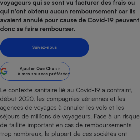
voyageurs qui se sont vu facturer des frais ou
Petit électroménager - U
qui n’ont obtenu aucun remboursement car ils
Complément
avaient annulé pour cause de Covid-19 peuvent
alimentaire
Mutuelle
donc se faire rembourser.
Assurance emprunteur
Suivez-nous
Matelas
Champagne
bouteille
Ajouter
Que Choisir
Banque en 
à mes sources préférées
Téléviseur
Antimoustique
Le contexte sanitaire lié au
Covid-19
a contraint,
Lave-linge
début 2020, les compagnies aériennes et les
agences de voyages à annuler les vols et les
séjours de millions de voyageurs. Face à un risque
Radiateur électrique
de faillite important en cas de remboursements
trop nombreux, la plupart de ces sociétés ont