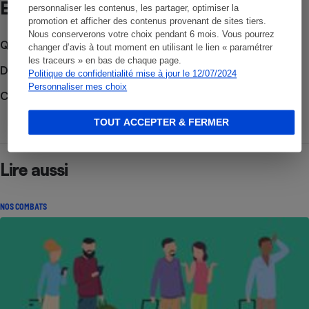
Et aussi
personnaliser les contenus, les partager, optimiser la
promotion et afficher des contenus provenant de sites tiers.
Nous conserverons votre choix pendant 6 mois. Vous pourrez
Que faire en cas de litige ?
changer d’avis à tout moment en utilisant le lien « paramétrer
les traceurs » en bas de chaque page.
Découvrir le forum
Politique de confidentialité mise à jour le 12/07/2024
Personnaliser mes choix
Consulter nos Actualités
TOUT ACCEPTER & FERMER
Lire aussi
NOS COMBATS