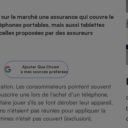
atif sèche-linge
atif smartphone
atif nettoyeur haute
ateur mutuelle
e sur le marché une assurance qui couvre le
on
léphones portables, mais aussi tablettes
Réparation
 celles proposées par des assureurs
Obsèques - Pompes
teur des devis d’opticiens
funèbres
eur-congélateur
dio
 robot
nduction
son
ranulés
irante
e multifonction
électrique
Ajouter
Que Choisir
à mes sources préférées
Panneaux
r mobile
r portable
photovoltaïques
 Médicament
ation. Les consommateurs pointent souvent
 balai
ouscrire une lors de l’achat d’un
téléphone
.
omplémentaire santé
 traîneau
ctile
Circuits courts et
alimentation locale
 faire jouer s’ils se font dérober leur appareil.
Puériculture - Produit
 automatique
pour bébé
ons n’étaient pas réunies pour appliquer la
Banque en ligne
seur
times n’était pas couvert (exclusion).
vapeur