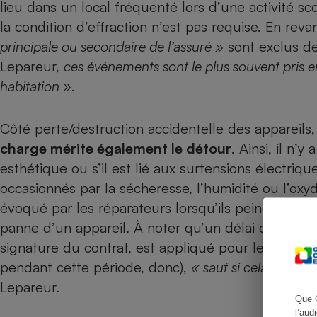
lieu dans un local fréquenté lors d’une activité sco
la condition d’effraction n’est pas requise. En rev
principale ou secondaire de l’assuré »
sont exclus de
Lepareur,
ces événements sont le plus souvent pris e
Cafetière à expresso
habitation »
.
Côté perte/destruction accidentelle des appareils
charge mérite également le détour
. Ainsi, il n’
esthétique ou s’il est lié aux surtensions électriq
occasionnés par la sécheresse, l’humidité ou l’oxyd
évoqué par les réparateurs lorsqu’ils peinent ou r
Robot ménager
panne d’un appareil. À noter qu’un délai de carenc
signature du contrat, est appliqué pour le bris de 
pendant cette période, donc),
« sauf si cela empêch
Lepareur.
Que 
l’aud