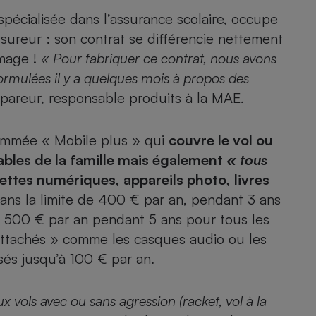
spécialisée dans l’assurance scolaire, occupe
ssureur : son contrat se différencie nettement
image !
« Pour fabriquer ce contrat, nous avons
- Ustensile
Foie gras
ormulées il y a quelques mois à propos des
pareur, responsable produits à la MAE.
Aide auditive
r
Assurance vie
nommée « Mobile plus » qui
couvre le vol ou
ables de la famille mais également
« tous
lettes numériques
Poêle à granulés
,
appareils photo
,
livres
gne - Comment choisir une
lle de champagne
dans la limite de 400 € par an, pendant 3 ans
en ligne
 2 500 € par an pendant 5 ans pour tous les
Ordinateur portable
« attachés » comme les casques audio ou les
Crème solaire
Lave-vaisselle
és jusqu’à 100 € par an.
ux vols avec ou sans agression (racket, vol à la