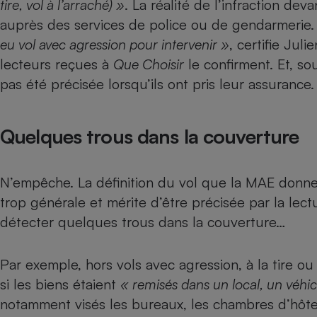
tire, vol à l’arraché) »
. La réalité de l’infraction dev
Radiateur électrique
auprès des services de police ou de gendarmerie
eu vol avec agression pour intervenir »
, certifie Ju
Téléphone mobile -
lecteurs reçues à
Que Choisir
le confirment. Et, sou
Smartphone
Plaque de cuisson à
pas été précisée lorsqu’ils ont pris leur assurance.
induction
Quelques trous dans la couverture
Climatiseur -
Ventilateur
N’empêche. La définition du vol que la MAE donn
trop générale et mérite d’être précisée par la lec
Antivirus
détecter quelques trous dans la couverture…
Climatiseur -
Ventilateur
Par exemple, hors vols avec agression, à la tire ou
si les biens étaient
« remisés dans un local, un véhi
notamment visés les bureaux, les chambres d’hôtel,