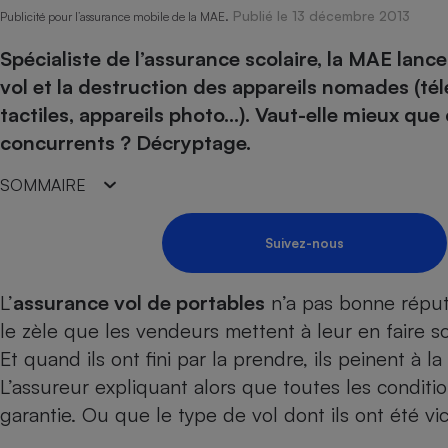
Energie
Nutrition
Assurance auto
Publié le 13 décembre 2013
Publicité pour l’assurance mobile de la MAE.
-nous ?
Produit alimentaire
Carburant
Compar
Compar
Compar
Compar
Spécialiste de l’assurance scolaire, la MAE lanc
pressi
Choisir son fioul
Assurance
Sécurité - Hygiène
Circulation routière
vol et la destruction des appareils nomades (té
Choisir son pellet
Banque - Crédit
Crédit immobilier
Contrôle technique - 
tactiles, appareils photo…). Vaut-elle mieux que
Comparateur assurance emprunteur
Epargne - Fiscalité
Maison de retraite
concurrents ? Décryptage.
Compara
Pièce détachée
Energie Moins Chère Ensemble
Comparatif réfrigérat
Comparatif casque au
Comparatif tondeuse
Moto
SOMMAIRE
Comparatif plaque à i
Comparatif barre de 
Comparatif poêle à g
Supermarché - Drive
Comparatif hotte asp
Comparatif imprimant
Comparatif radiateur 
Suivez-nous
Électricité - Gaz
Hygiène - Beauté
Comparatif climatiseu
Comparatif ordinateu
Tous les comparateurs
Maladie - Médecine -
L’
assurance vol de portables
n’a pas bonne réput
Comparatif aspirateur
Comparatif ultrabook
Aménagement
Toutes les cartes interactives
le zèle que les vendeurs mettent à leur en faire s
Système de santé - C
Comparatif aspirateur
Comparatif tablette ta
Supermarché - Drive
Bricolage - Jardinage
Et quand ils ont fini par la prendre, ils peinent à la
Retraite
Comparatif cafetière
Chauffage
L’assureur expliquant alors que toutes les conditi
Speedtest - Testez le débit de votre
Mutuelle
Comparatif robot cui
Image et son
Produit d'entretien
connexion Internet
garantie. Ou que le type de vol dont ils ont été vic
Comparatif centrale 
Comparateur auto
Informatique
Sécurité domestique