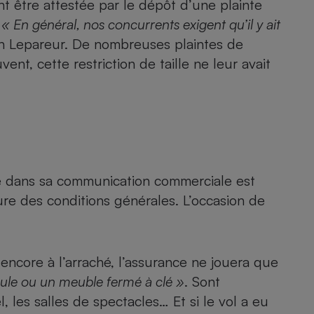
ant être attestée par le dépôt d’une plainte
Électricité - Gaz
.
« En général, nos concurrents exigent qu’il y ait
lien Lepareur. De nombreuses plaintes de
Appareil photo
vent, cette restriction de taille ne leur avait
numérique
Four encastrable
Lessive
e dans sa communication commerciale est
ture des conditions générales. L’occasion de
Aspirateur
 encore à l’arraché, l’assurance ne jouera que
cule ou un meuble fermé à clé »
. Sont
 les salles de spectacles… Et si le vol a eu