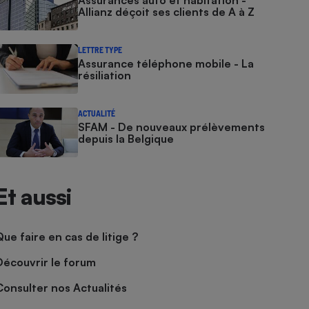
Assurances auto et habitation -
Allianz déçoit ses clients de A à Z
LETTRE TYPE
Assurance téléphone mobile - La
résiliation
ACTUALITÉ
SFAM - De nouveaux prélèvements
depuis la Belgique​​​
Et aussi
Que faire en cas de litige ?
Découvrir le forum
Consulter nos Actualités