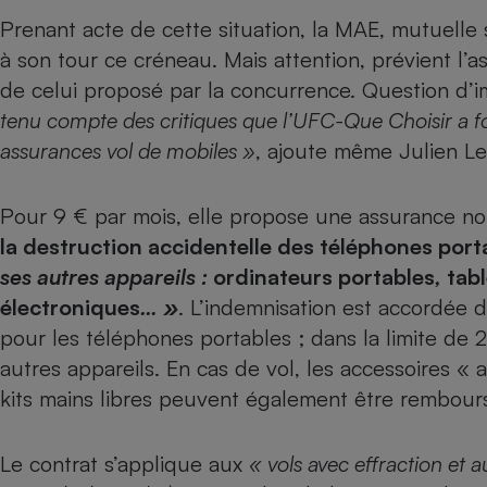
Prenant acte de cette situation, la MAE, mutuelle 
Internet
à son tour ce créneau. Mais attention, prévient l’a
Gros électroménager
Téléphonie
de celui proposé par la concurrence. Question d’
Petit électroménager 
Complément
tenu compte des
critiques que l’UFC-Que Choisir a f
alimentaire
assurances vol de mobiles
»
, ajoute même Julien Le
Mutuelle
Assurance emprunteu
Pour 9 € par mois, elle propose une assurance 
la destruction accidentelle des téléphones port
ses autres appareils :
ordinateurs portables
Matelas
,
tab
Champa
boutei
électroniques
… »
. L’indemnisation est accordée 
Banque 
pour les téléphones portables ; dans la limite de
Téléviseur
autres appareils. En cas de vol, les accessoires 
Antimoustique
Lave-linge
kits mains libres peuvent également être rembours
Le contrat s’applique aux
« vols avec effraction et a