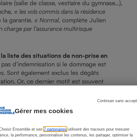
laire (salle de classe, vestiaire du gymnase…),
anche,
« les vols commis dans la résidence
 la garantie.
« Normal,
complète Julien
n charge par l’assurance multirisque
s
Réfrigérateur
,
la liste des situations de non-prise en
y a pas d’indemnisation si le dommage est
ues. Sont également exclus les dégâts
ation. Or, ce dernier motif est souvent
echignent à trouver les causes réelles de la
e de six mois, qui court à compter de la
Continuer sans accept
vitre des appareils (pas d’indemnisation
Gérer mes cookies
e vraiment leur utilisation »
, indique Julien
Choisir Ensemble et ses
7 partenaires
utilisent des traceurs pour mesurer
ience, la performance, personnaliser les contenus, les partager, optimiser la