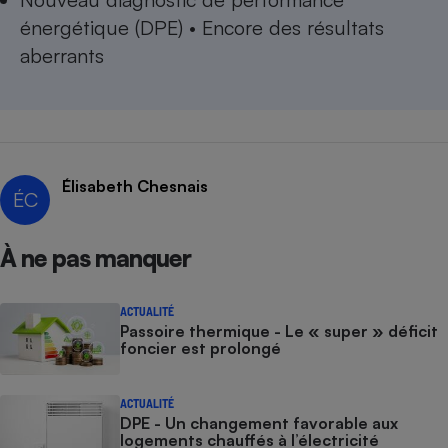
énergétique (DPE) • Encore des résultats
Cafetière à expressos
aberrants
Élisabeth Chesnais
ÉC
Robot ménager
À ne pas manquer
ACTUALITÉ
Passoire thermique - Le « super » déficit
foncier est prolongé
ACTUALITÉ
DPE - Un changement favorable aux
logements chauffés à l’électricité