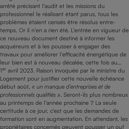
arrêté précisant l’audit et les missions du
Petit électroménager - U
Complément
professionnel le réalisant étant parus, tous les
alimentaire
problèmes étaient censés être résolus entre-
Mutuelle
Assurance emprunteur
temps. Or il n’en a rien été. L’entrée en vigueur de
ce nouveau document destiné à informer les
acquéreurs et à les pousser à engager des
travaux pour améliorer l’efficacité énergétique de
Matelas
Champagne
leur bien est à nouveau décalée, cette fois au…
bouteille
Banque en 
er
1
avril 2023. Raison invoquée par le ministre du
Téléviseur
Logement pour justifier cette nouvelle échéance
Antimoustique
Lave-linge
début août,
« un manque d’entreprises et de
professionnels qualifiés »
. Seront-ils plus nombreux
au printemps de l’année prochaine ? La seule
certitude à ce jour, c’est que les demandes de
Radiateur électrique
formation sont en augmentation. En attendant, les
propriétaires concernés peuvent pousser un ouf