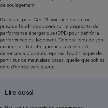
Téléphone mobile -
de soulagement.
Smartphone
Plaque de cuisson à
induction
D’ailleurs, pour
Que Choisir
, rien ne presse
puisque l’audit s’appuiera sur le diagnostic de
performance énergétique
(DPE)
pour définir la
Climatiseur -
performance du logement. Compte tenu de son
Ventilateur
manque de fiabilité,
que nous avons déjà
dénoncée à plusieurs reprises
, l’audit risque de
Antivirus
partir sur de mauvaises bases, quelle que soit sa
Climatiseur -
date d’entrée en vigueur.
Ventilateur
Lire aussi
Nouveau diagnostic de performance