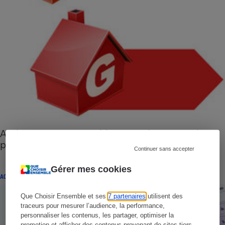
Audit énergétique - Obligatoire dès septembre
pour les maisons classées F ou G
Continuer sans accepter
Gérer mes cookies
ACTUALITÉ
Que Choisir Ensemble et ses
7 partenaires
utilisent des
traceurs pour mesurer l’audience, la performance,
personnaliser les contenus, les partager, optimiser la
promotion et afficher des contenus provenant de sites tiers.