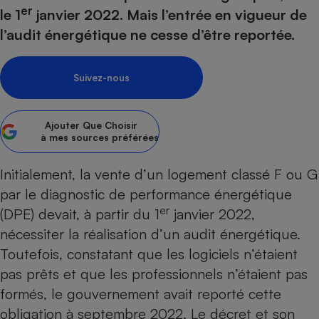
pression
Choisir son fioul
Assurance
er
Sécurité - Hygiène
Circulation routière
le 1
janvier 2022. Mais l’entrée en vigueur de
Choisir son pellet
Crédit immobilier
Banque - Crédit
l’audit énergétique ne cesse d’être reportée.
Contrôle technique - Rép
Comparateur assurance emprunteur
Maison de retraite
Epargne - Fiscalité
Comparateu
Pièce détachée
Energie Moins Chère Ensemble
Comparatif réfrigérateur
Comparatif casque audio
Comparatif tondeuse ro
Suivez-nous
Moto
Comparatif plaque à indu
Comparatif barre de son
Comparatif poêle à gran
Supermarché - Drive
Comparatif hotte aspira
Comparatif imprimante m
Comparatif radiateur éle
Ajouter
Que Choisir
à mes sources préférées
Électricité - Gaz
Hygiène - Beauté
Comparatif climatiseur m
Comparatif ordinateur p
Tous les comparateurs
Maladie - Médecine - Mé
Comparatif aspirateur bal
Comparatif ultrabook
Initialement, la vente d’un logement classé F ou G
Aménagement
Toutes les cartes interactives
par le diagnostic de performance énergétique
Système de santé - Com
Comparatif aspirateur tr
Comparatif tablette tacti
Supermarché - Drive
Bricolage - Jardinage
er
Retraite
(DPE) devait, à partir du 1
janvier 2022,
Comparatif cafetière au
Chauffage
nécessiter la réalisation d’un audit énergétique.
Speedtest - Testez le débit de votre
Mutuelle
Comparatif robot cuiseu
Image et son
Produit d'entretien
connexion Internet
Toutefois, constatant que les logiciels n’étaient
Comparatif centrale vap
Comparateur auto
Informatique
Sécurité domestique
pas prêts et que les professionnels n’étaient pas
formés, le gouvernement avait reporté cette
Internet
obligation à septembre 2022. Le décret et son
Gros électroménager
Téléphonie