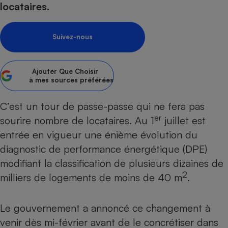
locataires.
Petit électroménager - U
Complément
alimentaire
Suivez-nous
Mutuelle
Assurance emprunteur
Ajouter
Que Choisir
à mes sources préférées
Matelas
Champagne
C’est un tour de passe-passe qui ne fera pas
bouteille
Banque en 
er
sourire nombre de locataires. Au 1
juillet est
Téléviseur
entrée en vigueur une énième évolution du
Antimoustique
diagnostic de performance énergétique (DPE)
Lave-linge
modifiant la classification de plusieurs dizaines de
2
milliers de logements de moins de 40 m
.
Radiateur électrique
Le gouvernement a annoncé ce changement à
venir
dès mi-février avant de le concrétiser dans