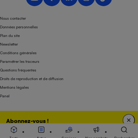
Nous contacter
Données personnelles
Plan du site
Newsletter
Conditions générales
Paramétrer les traceurs
Questions fréquentes
Droits de reproduction et de diffusion
Mentions légales
Panel
Association indépendante de l’État, des syndicats, des producteurs et des
Abonnez-vous !
distributeurs depuis 1951.
Bénéficiez d'une expertise unique tout en soutenant
une association 100 % indépendante de l'Etat, des