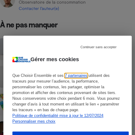
Observatoire de la consommation
Contacter l’auteur(e)
À ne pas manquer
ACTUALITÉ
Passoire thermique - Le « super » déficit
Continuer sans accepter
foncier est prolongé
Gérer mes cookies
ACTUALITÉ
DPE - Un changement favorable aux
Que Choisir Ensemble et ses
7 partenaires
utilisent des
logements chauffés à l’électricité
traceurs pour mesurer l’audience, la performance,
personnaliser les contenus, les partager, optimiser la
promotion et afficher des contenus provenant de sites tiers.
ACTUALITÉ
Nous conserverons votre choix pendant 6 mois. Vous pourrez
DPE - Les QR codes de vérification
changer d’avis à tout moment en utilisant le lien « paramétrer
repoussés à l’automne
les traceurs » en bas de chaque page.
Politique de confidentialité mise à jour le 12/07/2024
Personnaliser mes choix
ACTUALITÉ
DPE - Bientôt un QR code pour repérer
les faux diagnostiqueurs