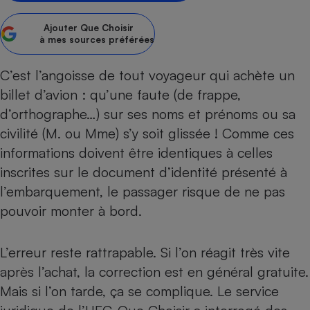
Petit électroménager - U
Ajouter
Que Choisir
Complément
à mes sources préférées
alimentaire
Mutuelle
Assurance emprunteur
C’est l’angoisse de tout voyageur qui achète un
billet d’avion : qu’une faute (de frappe,
d’orthographe…) sur ses noms et prénoms ou sa
civilité (M. ou Mme) s’y soit glissée ! Comme ces
Matelas
Champagne
bouteille
informations doivent être identiques à celles
Banque en 
inscrites sur le document d’identité présenté à
Téléviseur
l’embarquement, le passager risque de ne pas
Antimoustique
Lave-linge
pouvoir monter à bord.
L’erreur reste rattrapable. Si l’on réagit très vite
après l’achat, la correction est en général gratuite.
Radiateur électrique
Mais si l’on tarde, ça se complique. Le service