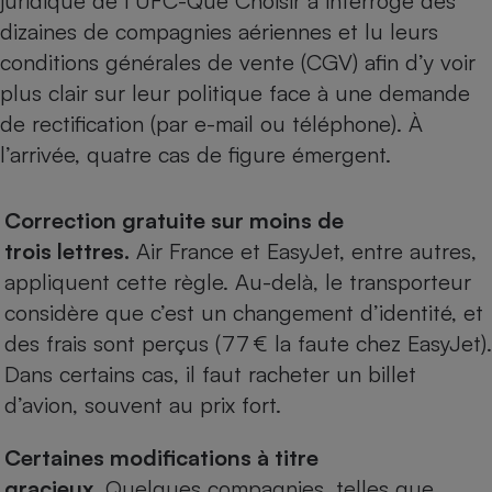
juridique de l’UFC-Que Choisir a interrogé des
Téléphone mobile -
dizaines de compagnies aériennes et lu leurs
Smartphone
Plaque de cuisson à
conditions générales de vente (CGV) afin d’y voir
induction
plus clair sur leur politique face à une demande
de rectification (par e-mail ou téléphone). À
l’arrivée, quatre cas de figure émergent.
Climatiseur -
Ventilateur
Correction gratuite sur moins de
trois lettres.
Air France et EasyJet, entre autres,
Antivirus
appliquent cette règle. Au-delà, le transporteur
Climatiseur -
Ventilateur
considère que c’est un changement d’identité, et
des frais sont perçus (77 € la faute chez EasyJet).
Dans certains cas, il faut racheter un billet
d’avion, souvent au prix fort.
Certaines modifications à titre
gracieux.
Quelques compagnies, telles que