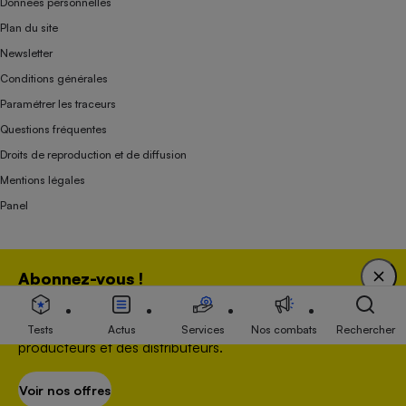
Données personnelles
Plan du site
Newsletter
Conditions générales
Paramétrer les traceurs
Questions fréquentes
Droits de reproduction et de diffusion
Mentions légales
Panel
Association indépendante de l’État, des syndicats, des producteurs et des
Abonnez-vous !
distributeurs depuis 1951.
Bénéficiez d'une expertise unique tout en soutenant
une association 100 % indépendante de l'Etat, des
Tests
Actus
Services
Nos combats
Rechercher
producteurs et des distributeurs.
Voir nos offres
S’abonner