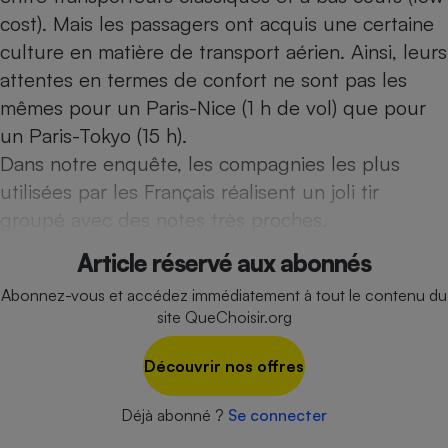
cost). Mais les passagers ont acquis une certaine
Cafetière à expressos
culture en matière de transport aérien. Ainsi, leurs
attentes en termes de confort ne sont pas les
mêmes pour un Paris-Nice (1 h de vol) que pour
un Paris-Tokyo (15 h).
Dans notre enquête, les compagnies les plus
utilisées par les Français réalisent un joli tir
groupé avec des notes très proches.
Robot ménager
Article réservé aux abonnés
Abonnez-vous et accédez immédiatement à tout le contenu du
site QueChoisir.org
Découvrir nos offres
Déjà abonné ?
Se connecter