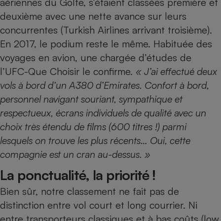
aériennes du Golfe, s’étaient classées première et
Téléphone mobile -
Smartphone
deuxième avec une nette avance sur leurs
Plaque de cuisson à
concurrentes (Turkish Airlines arrivant troisième).
induction
En 2017, le podium reste le même. Habituée des
voyages en avion, une chargée d’études de
l’UFC-Que Choisir le confirme.
« J’ai effectué deux
Climatiseur -
Ventilateur
vols à bord d’un A380 ­d’Emirates. Confort à bord,
personnel navigant souriant, sympathique et
respectueux, écrans individuels de qualité avec un
Antivirus
choix très étendu de films (600 titres !) parmi
Climatiseur -
Ventilateur
lesquels on trouve les plus récents… Oui, cette
compagnie est un cran au-dessus. »
La ponctualité, la priorité !
Bien sûr, notre classement ne fait pas de
distinction entre vol court et long courrier. Ni
entre transporteurs classiques et à bas coûts (low