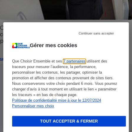
Compagnies aériennes - Que valent les
compagnies les plus fréquentées par les
Continuer sans accepter
passagers français ?
Gérer mes cookies
SATISFACTION
Que Choisir Ensemble et ses
7 partenaires
utilisent des
traceurs pour mesurer l’audience, la performance,
personnaliser les contenus, les partager, optimiser la
promotion et afficher des contenus provenant de sites tiers.
Nous conserverons votre choix pendant 6 mois. Vous pourrez
changer d’avis à tout moment en utilisant le lien « paramétrer
les traceurs » en bas de chaque page.
Politique de confidentialité mise à jour le 12/07/2024
Personnaliser mes choix
TOUT ACCEPTER & FERMER