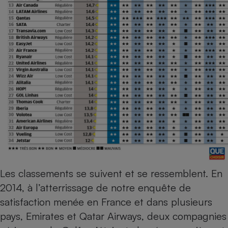
Petit électroménager - U
Complément
alimentaire
Mutuelle
Assurance emprunteur
Matelas
Champagne
bouteille
Banque en 
Téléviseur
Antimoustique
Lave-linge
Les classements se suivent et se ressemblent. En
2014, à l’atterrissage de notre
enquête de
Radiateur électrique
satisfaction menée en France et dans plusieurs
pays
, Emirates et Qatar Airways, deux compagnies