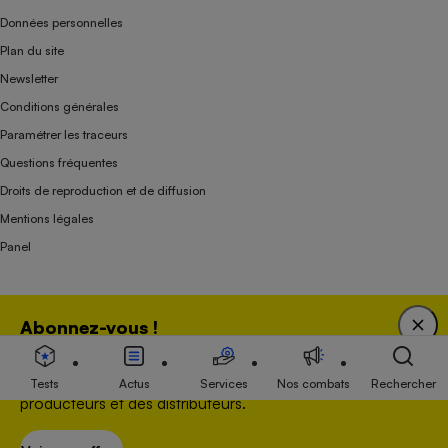
Données personnelles
Plan du site
Newsletter
Conditions générales
Paramétrer les traceurs
Questions fréquentes
Droits de reproduction et de diffusion
Mentions légales
Panel
Association indépendante de l’État, des syndicats, des producteurs et des
Abonnez-vous !
distributeurs depuis 1951.
Bénéficiez d'une expertise unique tout en soutenant
une association 100 % indépendante de l'Etat, des
Tests
Actus
Services
Nos combats
Rechercher
producteurs et des distributeurs.