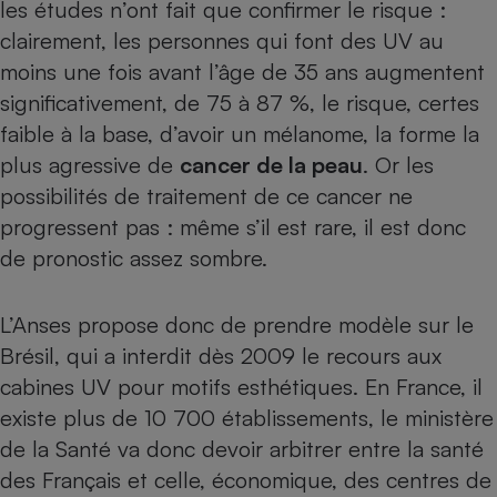
les études n’ont fait que confirmer le risque :
Téléphone mobile -
Smartphone
clairement, les personnes qui font des UV au
Plaque de cuisson à
induction
moins une fois avant l’âge de 35 ans augmentent
significativement, de 75 à 87 %,
le risque
, certes
faible à la base, d’avoir un mélanome, la forme la
plus agressive de
cancer de la peau
. Or les
Climatiseur -
Ventilateur
possibilités de traitement de ce cancer ne
progressent pas : même s’il est rare, il est donc
Antivirus
de pronostic assez sombre.
Climatiseur -
Ventilateur
L’Anses propose donc de prendre modèle sur le
Brésil, qui a interdit dès 2009 le recours aux
cabines UV pour motifs esthétiques. En France, il
existe plus de 10 700 établissements, le ministère
de la Santé va donc devoir arbitrer entre la santé
des Français et celle, économique, des centres de