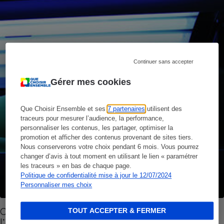
Continuer sans accepter
Gérer mes cookies
Que Choisir Ensemble et ses
7 partenaires
utilisent des
traceurs pour mesurer l’audience, la performance,
personnaliser les contenus, les partager, optimiser la
promotion et afficher des contenus provenant de sites tiers.
Nous conserverons votre choix pendant 6 mois. Vous pourrez
changer d’avis à tout moment en utilisant le lien « paramétrer
les traceurs » en bas de chaque page.
Politique de confidentialité mise à jour le 12/07/2024
Personnaliser mes choix
Cabines de bronzage - L’Anses demande
TOUT ACCEPTER & FERMER
l’interdiction