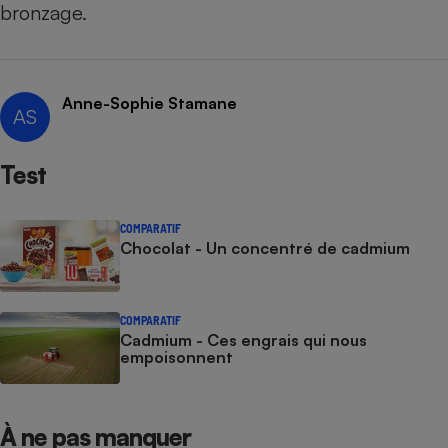
bronzage.
Cafetière à expressos
Anne-Sophie Stamane
AS
Test
COMPARATIF
Robot ménager
Chocolat - Un concentré de cadmium
COMPARATIF
Cadmium - Ces engrais qui nous
empoisonnent
À ne pas manquer