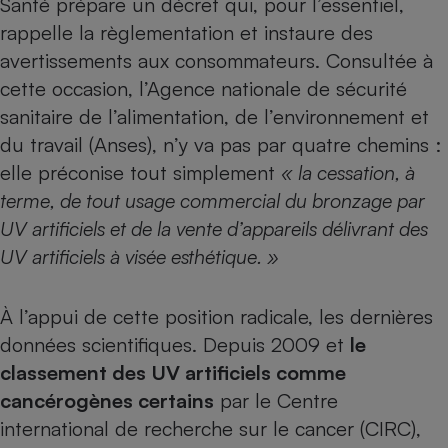
Santé prépare un décret qui, pour l’essentiel,
rappelle la règlementation et instaure des
Petit électroménager - U
Complément
avertissements aux consommateurs. Consultée à
alimentaire
Mutuelle
cette occasion, l’Agence nationale de sécurité
Assurance emprunteur
sanitaire de l’alimentation, de l’environnement et
du travail (Anses), n’y va pas par quatre chemins :
elle préconise tout simplement
« la cessation, à
Matelas
terme, de tout usage commercial du bronzage par
Champagne
bouteille
UV artificiels et de la vente d’appareils délivrant des
Banque en 
UV artificiels à visée esthétique. »
Téléviseur
Antimoustique
Lave-linge
À l’appui de cette position radicale, les dernières
données scientifiques. Depuis 2009 et
le
classement des UV artificiels comme
Radiateur électrique
cancérogènes certains
par le Centre
international de recherche sur le cancer (CIRC),