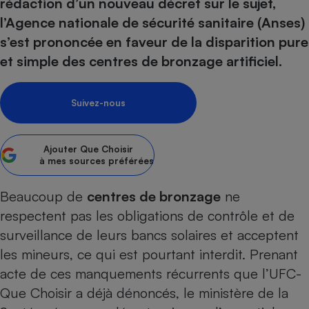
pression
rédaction d’un nouveau décret sur le sujet,
Choisir son fioul
Assurance
Sécurité - Hygiène
Circulation routière
l’Agence nationale de sécurité sanitaire (Anses)
Choisir son pellet
Crédit immobilier
Banque - Crédit
Contrôle technique - Rép
s’est prononcée en faveur de la disparition pure
Comparateur assurance emprunteur
Maison de retraite
Epargne - Fiscalité
Comparateu
Pièce détachée
et simple des centres de bronzage artificiel.
Energie Moins Chère Ensemble
Comparatif réfrigérateur
Comparatif casque audio
Comparatif tondeuse ro
Moto
Comparatif plaque à indu
Comparatif barre de son
Comparatif poêle à gran
Supermarché - Drive
Suivez-nous
Comparatif hotte aspira
Comparatif imprimante m
Comparatif radiateur éle
Électricité - Gaz
Hygiène - Beauté
Comparatif climatiseur m
Comparatif ordinateur p
Ajouter
Que Choisir
Tous les comparateurs
à mes sources préférées
Maladie - Médecine - Mé
Comparatif aspirateur bal
Comparatif ultrabook
Aménagement
Toutes les cartes interactives
Système de santé - Com
Comparatif aspirateur tr
Comparatif tablette tacti
Supermarché - Drive
Bricolage - Jardinage
Beaucoup de
centres de bronzage
ne
Retraite
Comparatif cafetière au
respectent pas les obligations de contrôle et de
Chauffage
Speedtest - Testez le débit de votre
surveillance de leurs bancs solaires et acceptent
Mutuelle
Comparatif robot cuiseu
Image et son
Produit d'entretien
connexion Internet
les mineurs, ce qui est pourtant interdit. Prenant
Comparatif centrale vap
Comparateur auto
Informatique
Sécurité domestique
acte de ces manquements récurrents que
l’UFC-
Internet
Que Choisir a déjà dénoncés
, le ministère de la
Gros électroménager
Téléphonie