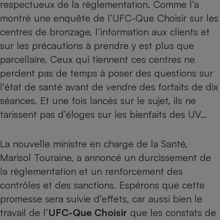
respectueux de la règlementation. Comme l’a
Téléphone mobile -
Smartphone
montré
une enquête de l’UFC-Que Choisir sur les
Plaque de cuisson à
induction
centres de bronzage
, l’information aux clients et
sur les précautions à prendre y est plus que
parcellaire. Ceux qui tiennent ces centres ne
perdent pas de temps à poser des questions sur
Climatiseur -
Ventilateur
l’état de santé avant de vendre des forfaits de dix
séances. Et une fois lancés sur le sujet, ils ne
Antivirus
tarissent pas d’éloges sur les bienfaits des UV…
Climatiseur -
Ventilateur
La nouvelle ministre en charge de la Santé,
Marisol Touraine, a annoncé un durcissement de
la règlementation et un renforcement des
contrôles et des sanctions. Espérons que cette
promesse sera suivie d’effets, car aussi bien le
travail de l’
UFC-Que Choisir
que les constats de