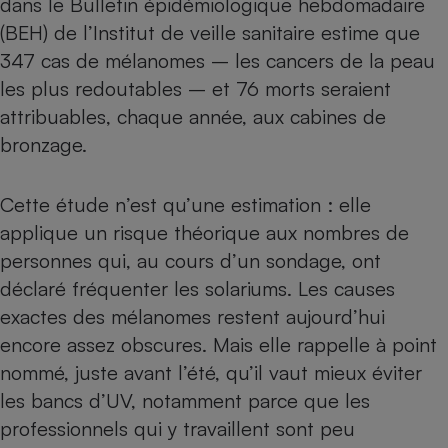
dans le Bulletin épidémiologique hebdomadaire
(BEH) de l’Institut de veille sanitaire estime que
Petit électroménager - U
Complément
347 cas de mélanomes – les cancers de la peau
alimentaire
Mutuelle
les plus redoutables – et 76 morts seraient
Assurance emprunteur
attribuables, chaque année, aux cabines de
bronzage.
Matelas
Champagne
Cette étude n’est qu’une estimation : elle
bouteille
Banque en 
applique un risque théorique aux nombres de
personnes qui, au cours d’un sondage, ont
Téléviseur
Antimoustique
déclaré fréquenter les solariums. Les causes
Lave-linge
exactes des mélanomes restent aujourd’hui
encore assez obscures. Mais elle rappelle à point
nommé, juste avant l’été, qu’il vaut mieux éviter
Radiateur électrique
les bancs d’UV, notamment parce que les
professionnels qui y travaillent sont peu