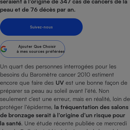
pression
seraient à l’origine de 347 cas de cancers de la
Choisir son fioul
Assurance
Sécurité - Hygiène
Circulation routière
peau et de 76 décès par an.
Choisir son pellet
Crédit immobilier
Banque - Crédit
Contrôle technique - Rép
Comparateur assurance emprunteur
Maison de retraite
Epargne - Fiscalité
Comparateu
Pièce détachée
Suivez-nous
Energie Moins Chère Ensemble
Comparatif réfrigérateur
Comparatif casque audio
Comparatif tondeuse ro
Moto
Comparatif plaque à indu
Comparatif barre de son
Comparatif poêle à gran
Supermarché - Drive
Ajouter
Que Choisir
Comparatif hotte aspira
Comparatif imprimante m
Comparatif radiateur éle
à mes sources préférées
Électricité - Gaz
Hygiène - Beauté
Comparatif climatiseur m
Comparatif ordinateur p
Un quart des personnes interrogées pour les
Tous les comparateurs
Maladie - Médecine - Mé
Comparatif aspirateur bal
Comparatif ultrabook
Aménagement
besoins du Baromètre cancer 2010 estiment
Toutes les cartes interactives
Système de santé - Com
Comparatif aspirateur tr
Comparatif tablette tacti
Supermarché - Drive
Bricolage - Jardinage
encore que faire des
UV
est une bonne façon de
Retraite
Comparatif cafetière au
préparer sa peau au soleil avant l’été. Non
Chauffage
Speedtest - Testez le débit de votre
seulement c’est une erreur, mais en réalité, loin de
Mutuelle
Comparatif robot cuiseu
Image et son
Produit d'entretien
connexion Internet
protéger l’épiderme,
la fréquentation des salons
Comparatif centrale vap
Comparateur auto
Informatique
Sécurité domestique
de bronzage serait à l’origine d’un risque pour
Internet
la santé
. Une étude récente publiée ce mercredi
Gros électroménager
Téléphonie