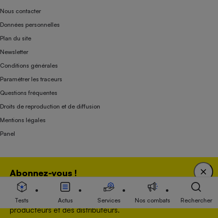
Nous contacter
Données personnelles
Plan du site
Newsletter
Conditions générales
Paramétrer les traceurs
Questions fréquentes
Droits de reproduction et de diffusion
Mentions légales
Panel
Association indépendante de l’État, des syndicats, des producteurs et des
Abonnez-vous !
distributeurs depuis 1951.
Bénéficiez d'une expertise unique tout en soutenant
une association 100 % indépendante de l'Etat, des
Tests
Actus
Services
Nos combats
Rechercher
producteurs et des distributeurs.