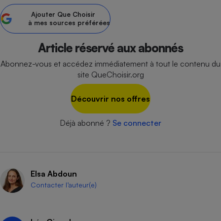
Ajouter
Que Choisir
Petit électroménager - U
Complément
à mes sources préférées
alimentaire
Mutuelle
Assurance emprunteur
Article réservé aux abonnés
Abonnez-vous et accédez immédiatement à tout le contenu du
site QueChoisir.org
Matelas
Découvrir nos offres
Champagne
bouteille
Banque en 
Déjà abonné ?
Se connecter
Téléviseur
Antimoustique
Lave-linge
Elsa Abdoun
Contacter l’auteur(e)
Radiateur électrique