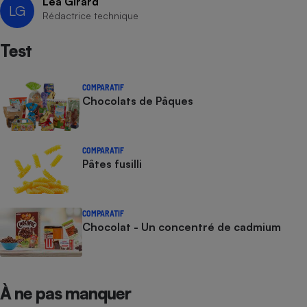
Léa Girard
Téléphone mobile -
LG
Rédactrice technique
Smartphone
Plaque de cuisson à
induction
Test
COMPARATIF
Chocolats de Pâques
Climatiseur -
Ventilateur
COMPARATIF
Antivirus
Pâtes fusilli
Climatiseur -
Ventilateur
COMPARATIF
Chocolat - Un concentré de cadmium
À ne pas manquer