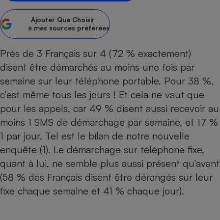
Petit électroménager - U
Ajouter
Que Choisir
Complément
à mes sources préférées
alimentaire
Mutuelle
Assurance emprunteur
Près de 3 Français sur 4 (72 % exactement)
disent être démarchés au moins une fois par
semaine sur leur téléphone portable. Pour 38 %,
c’est même tous les jours ! Et cela ne vaut que
Matelas
Champagne
bouteille
pour les appels, car 49 % disent aussi recevoir au
Banque en 
moins 1 SMS de démarchage par semaine, et 17 %
Téléviseur
1 par jour. Tel est le bilan de notre nouvelle
Antimoustique
Lave-linge
enquête (1). Le
démarchage
sur téléphone fixe,
quant à lui, ne semble plus aussi présent qu’avant
(58 % des Français disent être dérangés sur leur
fixe chaque semaine et 41 % chaque jour).
Radiateur électrique