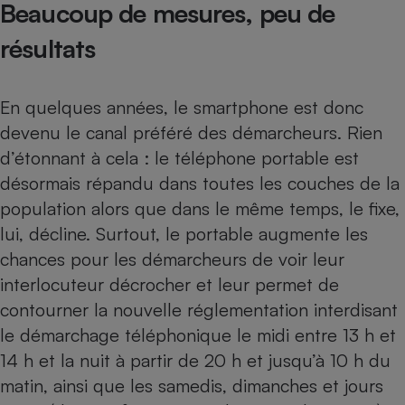
Beaucoup de mesures, peu de
Téléphone mobile -
Smartphone
Plaque de cuisson à
résultats
induction
En quelques années, le
smartphone
est donc
devenu le canal préféré des démarcheurs. Rien
Climatiseur -
Ventilateur
d’étonnant à cela : le téléphone portable est
désormais répandu dans toutes les couches de la
population alors que dans le même temps, le fixe,
Antivirus
lui, décline. Surtout, le portable augmente les
Climatiseur -
Ventilateur
chances pour les démarcheurs de voir leur
interlocuteur décrocher et leur permet de
contourner la nouvelle réglementation interdisant
le démarchage téléphonique le midi entre 13 h et
14 h et la nuit à partir de 20 h et jusqu’à 10 h du
matin, ainsi que les samedis, dimanches et jours