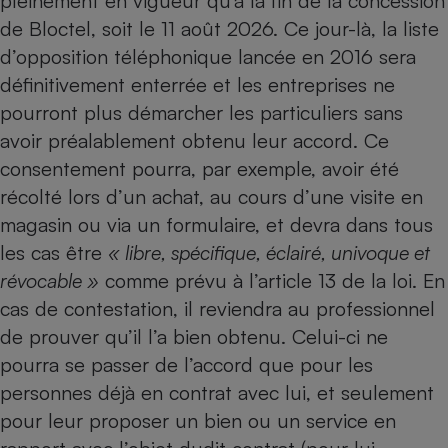
pleinement en vigueur qu’à la fin de la concession
Téléphone mobile -
de
Bloctel
, soit le 11 août 2026. Ce jour-là, la liste
Smartphone
Plaque de cuisson à
d’opposition téléphonique lancée en 2016 sera
induction
définitivement enterrée et les entreprises ne
pourront plus démarcher les particuliers sans
avoir préalablement obtenu leur accord. Ce
Climatiseur -
Ventilateur
consentement pourra, par exemple, avoir été
récolté lors d’un achat, au cours d’une visite en
magasin ou via un formulaire, et devra dans tous
Antivirus
les cas être
« libre, spécifique, éclairé, univoque et
Climatiseur -
révocable »
comme prévu à l’article 13 de la loi. En
Ventilateur
cas de contestation, il reviendra au professionnel
de prouver qu’il l’a bien obtenu. Celui-ci ne
pourra se passer de l’accord que pour les
personnes déjà en contrat avec lui, et seulement
pour leur proposer un bien ou un service en