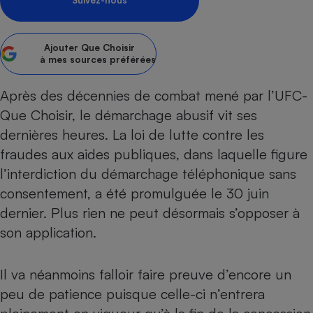
Suivez-nous
Petit électroménager - U
Complément
alimentaire
Ajouter
Que Choisir
Mutuelle
à mes sources préférées
Assurance emprunteur
Après des décennies de
combat mené par l’UFC-
Que Choisir
, le démarchage abusif vit ses
dernières heures. La loi de lutte contre les
Matelas
Champagne
bouteille
fraudes aux aides publiques, dans laquelle figure
Banque en 
l’interdiction du démarchage téléphonique sans
Téléviseur
consentement, a été promulguée le 30 juin
Antimoustique
Lave-linge
dernier. Plus rien ne peut désormais s’opposer à
son application.
Il va néanmoins falloir faire preuve d’encore un
Radiateur électrique
peu de patience puisque celle-ci n’entrera