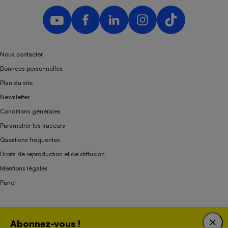
Nous contacter
Données personnelles
Plan du site
Newsletter
Conditions générales
Paramétrer les traceurs
Questions fréquentes
Droits de reproduction et de diffusion
Mentions légales
Panel
Association indépendante de l’État, des syndicats, des producteurs et des
Abonnez-vous !
distributeurs depuis 1951.