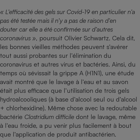
Téléphone mobile -
Smartphone
« L’efficacité des gels sur Covid-19 en particulier n’a
Plaque de cuisson à
induction
pas été testée mais il n’y a pas de raison d’en
douter car elle a été confirmée sur d’autres
coronavirus »,
poursuit Olivier Schwartz. Cela dit,
Climatiseur -
les bonnes vieilles méthodes peuvent s’avérer
Ventilateur
tout aussi probantes sur l’élimination du
coronavirus
et autres virus et bactéries. Ainsi, du
Antivirus
temps où sévissait la
grippe A
(H1N1), une étude
avait montré que le lavage à l’eau et au savon
Climatiseur -
Ventilateur
était plus efficace que l’utilisation de trois gels
hydroalcooliques (à base d’alcool seul ou d’alcool
+ chlorhexidine). Même chose avec la redoutable
bactérie
Clostridium difficile
dont le lavage, même
à l’eau froide, a pu venir plus facilement à bout
que l’application de produit antibactérien.