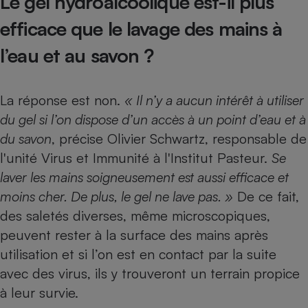
Le gel hydroalcoolique est-il plus
Petit électroménager - U
efficace que le lavage des mains à
Complément
alimentaire
l’eau et au savon ?
Mutuelle
Assurance emprunteur
La réponse est non.
« Il n’y a aucun intérêt à utiliser
du gel si l’on dispose d’un accès à un point d’eau et à
Matelas
du savon
, précise Olivier Schwartz, responsable de
Champagne
bouteille
l'unité Virus et Immunité à l'Institut Pasteur.
Se
Banque en 
laver les mains soigneusement est aussi efficace et
Téléviseur
moins cher. De plus, le gel ne lave pas. »
De ce fait,
Antimoustique
Lave-linge
des saletés diverses, même microscopiques,
peuvent rester à la surface des mains après
utilisation et si l’on est en contact par la suite
Radiateur électrique
avec des virus, ils y trouveront un terrain propice
à leur survie.