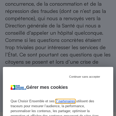
concurrence, de la consommation et de la
répression des fraudes (dont ce n’est pas la
compétence), qui nous a renvoyés vers la
Direction générale de la Santé qui nous a
conseillé d’appeler un hôpital quelconque.
Comme si les questions concrètes étaient
trop triviales pour intéresser les services de
l’État. Ce sont pourtant ces questions que les
citoyens se posent et lors d’une crise de
l’ampleur de celle que nous vivons
actuellement, on attend aussi du
Continuer sans accepter
gouvernement qu’il conseille utilement les
Gérer mes cookies
citoyens sur les meilleurs moyens d’agir à leur
niveau.
Que Choisir Ensemble et ses
7 partenaires
utilisent des
traceurs pour mesurer l’audience, la performance,
personnaliser les contenus, les partager, optimiser la