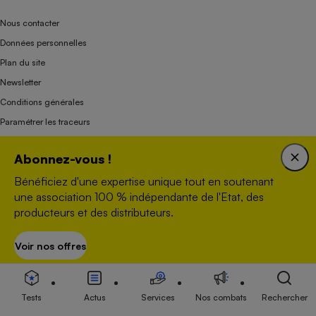
Nous contacter
Données personnelles
Plan du site
Newsletter
Conditions générales
Paramétrer les traceurs
Questions fréquentes
Abonnez-vous !
Droits de reproduction et de diffusion
Bénéficiez d'une expertise unique tout en soutenant
Mentions légales
une association 100 % indépendante de l'Etat, des
Panel
producteurs et des distributeurs.
Voir nos offres
S’abonner
Association indépendante de l’État, des syndicats, des producteurs et des
distributeurs depuis 1951.
Tests
Actus
Services
Nos combats
Rechercher