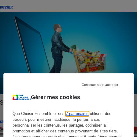
DOSSIER
Continuer sans accepter
Gérer mes cookies
Supermarché - Drive
Que Choisir Ensemble et ses
7 partenaires
utilisent des
traceurs pour mesurer l’audience, la performance,
CONSEILS
personnaliser les contenus, les partager, optimiser la
promotion et afficher des contenus provenant de sites tiers.
Nous conserverons votre choix pendant 6 mois. Vous pourrez