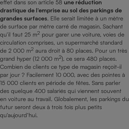
effet dans son article 58
une réduction
Petit électroménager - U
drastique de l’emprise au sol des parkings de
Complément
grandes surfaces
. Elle serait limitée à un mètre
alimentaire
Mutuelle
de surface par mètre carré de magasin. Sachant
Assurance emprunteur
2
qu’il faut 25 m
pour garer une voiture, voies de
circulation comprises, un supermarché standard
2
de 2 000 m
aura droit à 80 places. Pour un très
Matelas
2
Champagne
grand hyper (12 000 m
), ce sera 480 places.
bouteille
Combien de clients ce type de magasin reçoit-il
Banque en 
par jour ? Facilement 10 000, avec des pointes à
Téléviseur
Antimoustique
15 000 clients en période de fêtes. Sans parler
Lave-linge
des quelque 400 salariés qui viennent souvent
en voiture au travail. Globalement, les parkings du
futur seront deux à trois fois plus petits
Radiateur électrique
qu’aujourd’hui.