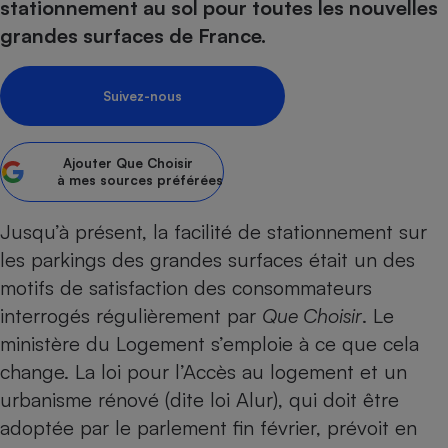
pression
stationnement au sol pour toutes les nouvelles
Choisir son fioul
Assurance
Sécurité - Hygiène
Circulation routière
grandes surfaces de France.
Choisir son pellet
Crédit immobilier
Banque - Crédit
Contrôle technique - Rép
Comparateur assurance emprunteur
Maison de retraite
Epargne - Fiscalité
Comparateu
Pièce détachée
Suivez-nous
Energie Moins Chère Ensemble
Comparatif réfrigérateur
Comparatif casque audio
Comparatif tondeuse ro
Moto
Comparatif plaque à indu
Comparatif barre de son
Comparatif poêle à gran
Supermarché - Drive
Ajouter
Que Choisir
Comparatif hotte aspira
Comparatif imprimante m
Comparatif radiateur éle
à mes sources préférées
Électricité - Gaz
Hygiène - Beauté
Comparatif climatiseur m
Comparatif ordinateur p
Jusqu’à présent, la facilité de stationnement sur
Tous les comparateurs
Maladie - Médecine - Mé
Comparatif aspirateur bal
Comparatif ultrabook
Aménagement
les parkings des grandes surfaces était un des
Toutes les cartes interactives
Système de santé - Com
Comparatif aspirateur tr
Comparatif tablette tacti
Supermarché - Drive
Bricolage - Jardinage
motifs de satisfaction des consommateurs
Retraite
Comparatif cafetière au
interrogés régulièrement par
Que Choisir
. Le
Chauffage
Speedtest - Testez le débit de votre
Mutuelle
Comparatif robot cuiseu
ministère du Logement s’emploie à ce que cela
Image et son
Produit d'entretien
connexion Internet
change.
La loi pour l’Accès au logement et un
Comparatif centrale vap
Comparateur auto
Informatique
Sécurité domestique
urbanisme rénové (dite loi Alur)
, qui doit être
Internet
adoptée par le parlement fin février, prévoit en
Gros électroménager
Téléphonie