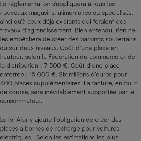
La réglementation s’appliquera à tous les
Téléphone mobile -
Smartphone
nouveaux magasins, alimentaires ou spécialisés,
Plaque de cuisson à
induction
ainsi qu’à ceux déjà existants qui feraient des
travaux d’agrandissement. Bien entendu, rien ne
les empêchera de créer des parkings souterrains
Climatiseur -
ou sur deux niveaux. Coût d’une place en
Ventilateur
hauteur, selon la Fédération du commerce et de
la distribution : 7 500 €. Coût d’une place
Antivirus
enterrée : 15 000 €. Six millions d’euros pour
400 places supplémentaires. La facture, en bout
Climatiseur -
Ventilateur
de course, sera inévitablement supportée par le
consommateur.
La loi Alur y ajoute l’obligation de créer des
places à bornes de recharge pour voitures
électriques. Selon les estimations les plus