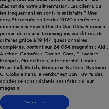
d’achat de notre alimentation. Les clients qui
Petit électroménager - U
Complément
les fréquentent en sont-ils satisfaits ? Une
alimentaire
enquête menée en février 2020 auprès des
Mutuelle
Assurance emprunteur
abonnés à la newsletter de
Que Choisir
nous a
permis de classer 15 enseignes sur différents
critères grâce à 19 144 questionnaires
complétés, portant sur 24 034 magasins : Aldi,
Matelas
Champagne
bouteille
Auchan, Carrefour, Casino, Cora, E. Leclerc,
Banque en 
Franprix, Grand Frais, Intermarché, Leader
Téléviseur
Price, Lidl, Match, Monoprix, Netto et Système
Antimoustique
Lave-linge
U. Globalement, le verdict est bon : 89 % des
sondés se sont déclarés satisfaits de leur
magasin.
Radiateur électrique
Suivez-nous