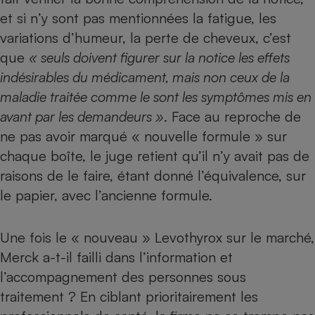
Téléphone mobile -
et si n’y sont pas mentionnées la fatigue, les
Smartphone
Plaque de cuisson à
variations d’humeur, la perte de cheveux, c’est
induction
que
« seuls doivent figurer sur la notice les effets
indésirables du médicament, mais non ceux de la
maladie traitée comme le sont les symptômes mis en
Climatiseur -
avant par les demandeurs »
. Face au reproche de
Ventilateur
ne pas avoir marqué « nouvelle formule » sur
chaque boîte, le juge retient qu’il n’y avait pas de
Antivirus
raisons de le faire, étant donné l’équivalence, sur
Climatiseur -
le papier, avec l’ancienne formule.
Ventilateur
Une fois le « nouveau » Levothyrox sur le marché,
Merck a-t-il failli dans l’information et
l’accompagnement des personnes sous
traitement ? En ciblant prioritairement les