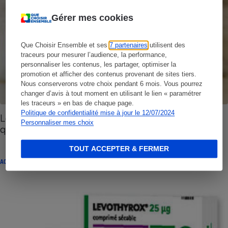
Gérer mes cookies
Que Choisir Ensemble et ses
7 partenaires
utilisent des
traceurs pour mesurer l’audience, la performance,
personnaliser les contenus, les partager, optimiser la
promotion et afficher des contenus provenant de sites tiers.
Nous conserverons votre choix pendant 6 mois. Vous pourrez
changer d’avis à tout moment en utilisant le lien « paramétrer
les traceurs » en bas de chaque page.
Politique de confidentialité mise à jour le 12/07/2024
Levothyrox - La bioéquivalence remise en
Personnaliser mes choix
question
TOUT ACCEPTER & FERMER
ACTUALITÉ