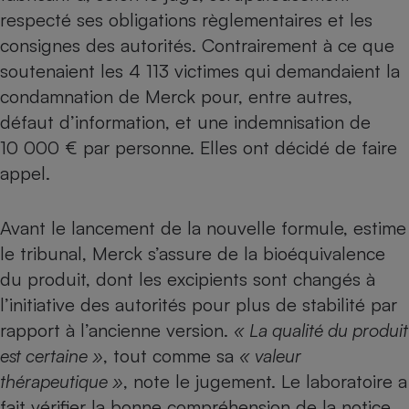
respecté ses obligations règlementaires et les
Petit électroménager - U
Complément
consignes des autorités. Contrairement à ce que
alimentaire
soutenaient les 4 113 victimes qui demandaient la
Mutuelle
Assurance emprunteur
condamnation de Merck pour, entre autres,
défaut d’information, et une indemnisation de
10 000 € par personne. Elles ont décidé de faire
appel.
Matelas
Champagne
bouteille
Banque en 
Avant le lancement de la
nouvelle formule
, estime
Téléviseur
le tribunal, Merck s’assure de la bioéquivalence
Antimoustique
Lave-linge
du produit, dont les excipients sont changés à
l’initiative des autorités pour plus de stabilité par
rapport à l’ancienne version.
« La qualité du produit
est certaine »
, tout comme sa
« valeur
Radiateur électrique
thérapeutique »
, note le jugement. Le laboratoire a
fait vérifier la bonne compréhension de la notice,