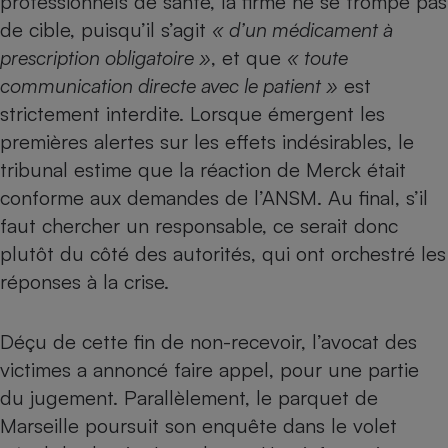
professionnels de santé, la firme ne se trompe pas
de cible, puisqu’il s’agit
« d’un médicament à
Cafetière à expressos
prescription obligatoire »
, et que
« toute
communication directe avec le patient »
est
strictement interdite. Lorsque émergent les
premières alertes sur les effets indésirables, le
tribunal estime que la réaction de Merck était
conforme aux demandes de l’ANSM. Au final, s’il
faut chercher un responsable, ce serait donc
Robot ménager
plutôt du côté des autorités, qui ont orchestré les
réponses à la crise.
Déçu de cette fin de non-recevoir, l’avocat des
victimes a annoncé faire appel, pour une partie
du jugement. Parallèlement, le parquet de
Marseille poursuit son enquête dans le volet