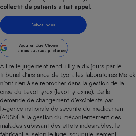
pression
Choisir son fioul
Assurance
Sécurité - Hygiène
Circulation routière
collectif de patients a fait appel.
Choisir son pellet
Crédit immobilier
Banque - Crédit
Contrôle technique - Rép
Comparateur assurance emprunteur
Maison de retraite
Epargne - Fiscalité
Comparateu
Pièce détachée
Suivez-nous
Energie Moins Chère Ensemble
Comparatif réfrigérateur
Comparatif casque audio
Comparatif tondeuse ro
Moto
Comparatif plaque à indu
Comparatif barre de son
Comparatif poêle à gran
Supermarché - Drive
Ajouter
Que Choisir
à mes sources préférées
Comparatif hotte aspira
Comparatif imprimante m
Comparatif radiateur éle
Électricité - Gaz
Hygiène - Beauté
Comparatif climatiseur m
Comparatif ordinateur p
À lire le jugement rendu il y a dix jours par le
Tous les comparateurs
Maladie - Médecine - Mé
Comparatif aspirateur bal
Comparatif ultrabook
tribunal d’instance de Lyon, les laboratoires Merck
Aménagement
Toutes les cartes interactives
Système de santé - Com
n’ont rien à se reprocher dans la gestion de la
Comparatif aspirateur tr
Comparatif tablette tacti
Supermarché - Drive
Bricolage - Jardinage
Retraite
crise du Levothyrox
(lévothyroxine). De la
Comparatif cafetière au
Chauffage
demande de changement d’excipients par
Speedtest - Testez le débit de votre
Mutuelle
Comparatif robot cuiseu
Image et son
Produit d'entretien
connexion Internet
l’Agence nationale de sécurité du médicament
Comparatif centrale vap
Comparateur auto
Informatique
Sécurité domestique
(ANSM) à la gestion du mécontentement des
malades subissant des effets indésirables, le
Internet
fabricant a, selon le juge, scrupuleusement
Gros électroménager
Téléphonie