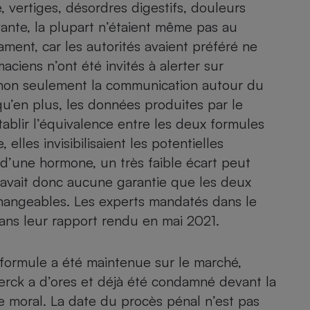
, vertiges, désordres digestifs, douleurs
ante, la plupart n’étaient même pas au
nt, car les autorités avaient préféré ne
- Ustensile
maciens n’ont été invités à alerter sur
Foie gras
ue non seulement la communication autour du
Aide auditive
qu’en plus,
les données produites par le
r
Assurance vie
blir l’équivalence entre les deux formules
elles invisibilisaient les potentielles
nt d’une hormone, un très faible écart peut
Poêle à granulés
’y avait donc aucune garantie que les deux
gne - Comment choisir une
lle de champagne
rchangeables. Les experts mandatés dans le
en ligne
dans leur rapport rendu en mai 2021.
Ordinateur portable
Crème solaire
Lave-vaisselle
 formule a été maintenue sur le marché
,
erck a d’ores et déjà été
condamné devant la
e moral. La date du procès pénal n’est pas