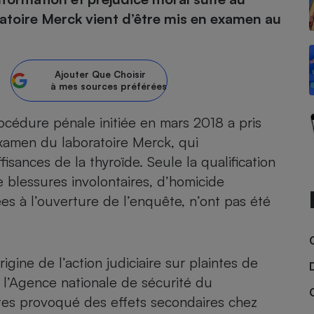
atoire Merck vient d’être mis en examen au
atif sèche-linge
atif smartphone
atif nettoyeur haute
ateur mutuelle
on
Réparation
Ajouter
Que Choisir
à mes sources préférées
Obsèques - Pompes
teur des devis d’opticiens
funèbres
eur-congélateur
dio
 robot
rocédure pénale initiée en mars 2018 a pris
xamen du laboratoire Merck, qui
nduction
son
ranulés
isances de la thyroïde. Seule la qualification
irante
e multifonction
électrique
 blessures involontaires, d’homicide
Panneaux
r mobile
r portable
photovoltaïques
es à l’ouverture de l’enquête, n’ont pas été
 Médicament
 balai
omplémentaire santé
 traîneau
ctile
Circuits courts et
alimentation locale
Puériculture - Produit
 automatique
ine de l’action judiciaire sur plaintes de
pour bébé
Banque en ligne
seur
l’Agence nationale de sécurité du
ntes provoqué des effets secondaires chez
vapeur