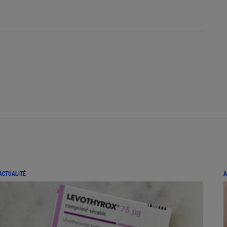
Électricité - Gaz
Appareil photo
numérique
Four encastrable
Lessive
Aspirateur
ACTUALITÉ
A