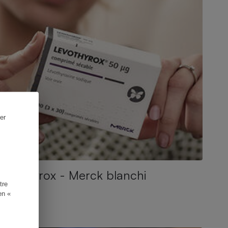
er
Levothyrox - Merck blanchi
tre
en «
CTUALITÉ