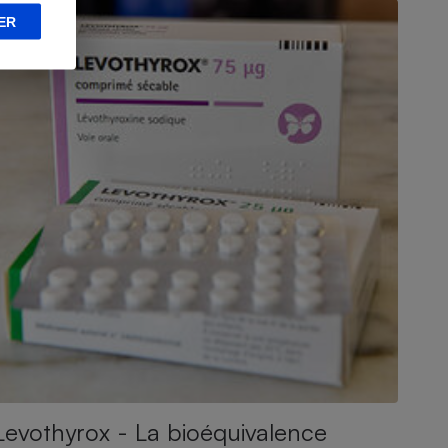
ER
Levothyrox - La bioéquivalence