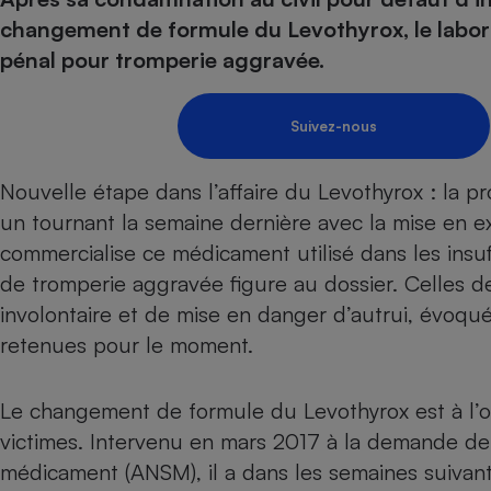
Energie
Nutrition
Assurance auto
changement de formule du Levothyrox, le labor
-nous ?
Produit alimentaire
Carburant
Compar
Compar
Compar
Compar
pénal pour tromperie aggravée.
pressi
Choisir son fioul
Assurance
Sécurité - Hygiène
Circulation routière
Choisir son pellet
Banque - Crédit
Crédit immobilier
Contrôle technique - 
Suivez-nous
Comparateur assurance emprunteur
Epargne - Fiscalité
Maison de retraite
Compara
Pièce détachée
Energie Moins Chère Ensemble
Comparatif réfrigérat
Comparatif casque au
Comparatif tondeuse
Nouvelle étape dans l’affaire du Levothyrox : la p
Moto
un tournant la semaine dernière avec la mise en e
Comparatif plaque à i
Comparatif barre de 
Comparatif poêle à g
Supermarché - Drive
commercialise ce médicament utilisé dans les insuff
Comparatif hotte asp
Comparatif imprimant
Comparatif radiateur 
de tromperie aggravée figure au dossier. Celles de
Électricité - Gaz
Hygiène - Beauté
Comparatif climatiseu
Comparatif ordinateu
involontaire et de mise en danger d’autrui, évoqué
Tous les comparateurs
Maladie - Médecine -
Comparatif aspirateur
Comparatif ultrabook
Aménagement
retenues pour le moment.
Toutes les cartes interactives
Système de santé - C
Comparatif aspirateur
Comparatif tablette ta
Supermarché - Drive
Bricolage - Jardinage
Retraite
Comparatif cafetière
Le changement de formule du Levothyrox est à l’orig
Chauffage
Speedtest - Testez le débit de votre
Mutuelle
Comparatif robot cui
victimes.
Intervenu en mars 2017 à la demande de 
Image et son
Produit d'entretien
connexion Internet
médicament (ANSM)
, il a dans les semaines suiva
Comparatif centrale 
Comparateur auto
Informatique
Sécurité domestique