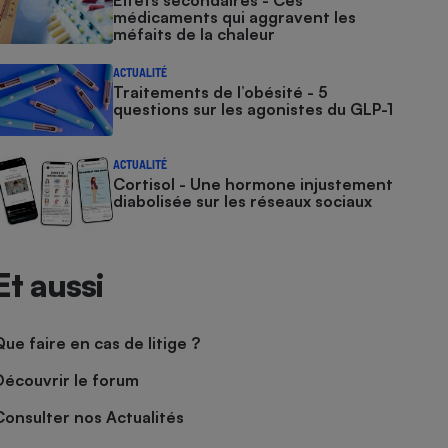
Effets secondaires - Ces
médicaments qui aggravent les
méfaits de la chaleur
ACTUALITÉ
Traitements de l’obésité - 5
questions sur les agonistes du GLP-1
ACTUALITÉ
Cortisol - Une hormone injustement
diabolisée sur les réseaux sociaux
Et aussi
Que faire en cas de litige ?
Découvrir le forum
Consulter nos Actualités