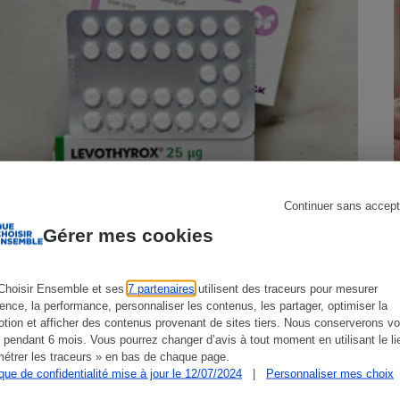
s
Réfrigérateur
Continuer sans accept
Gérer mes cookies
Choisir Ensemble et ses
7 partenaires
utilisent des traceurs pour mesurer
Levothyrox - Le préjudice moral
ience, la performance, personnaliser les contenus, les partager, optimiser la
tion et afficher des contenus provenant de sites tiers. Nous conserverons vo
reconnu
 pendant 6 mois. Vous pourrez changer d’avis à tout moment en utilisant le li
étrer les traceurs » en bas de chaque page.
ique de confidentialité mise à jour le 12/07/2024
|
Personnaliser mes choix
ACTUALITÉ
A