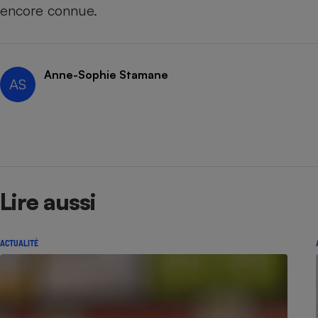
Radiateur électrique
encore connue.
Téléphone mobile -
Smartphone
Anne-Sophie Stamane
Plaque de cuisson à
AS
induction
Climatiseur -
Ventilateur
Lire aussi
Antivirus
Climatiseur -
Ventilateur
ACTUALITÉ