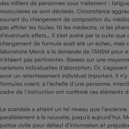
des milliers de personnes sous traitement : fatigue
Internet
musculaires se sont déclarés. Circonstance aggrav
Gros électroménager
Téléphonie
courant du changement de composition du médicame
Petit électroménager 
pas affoler les foules. Ni les médecins, ni les phar
Complément
d’éventuels effets… Il s’est avéré par la suite q
alimentaire
Mutuelle
changement de formule avait été un échec, mais 
Assurance emprunteu
laboratoire Merck à la demande de l’ANSM pour éta
n’étaient pas pertinentes
. Basées sur une moyenne, 
variations individuelles d’absorption. Or, s’agissa
Matelas
avoir un retentissement individuel important. Il n
Champa
boutei
formules soient, à l’échelle d’une personne, inte
Banque 
cadre de l’instruction ont confirmé ces éléments 
Téléviseur
Antimoustique
Lave-linge
Le scandale a atteint un tel niveau que
l’ancienne
parallèlement à la nouvelle, jusqu’à aujourd’hui. M
justice civile
pour défaut d’information et préjudic