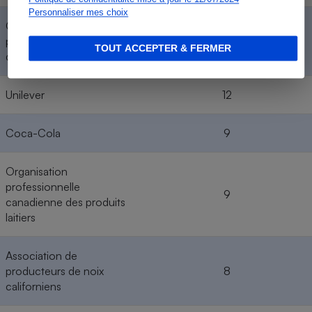
Personnaliser mes choix
Organisation
professionnelle américaine
13
TOUT ACCEPTER & FERMER
des œufs
Unilever
12
Coca-Cola
9
Organisation
professionnelle
9
canadienne des produits
laitiers
Association de
producteurs de noix
8
californiens