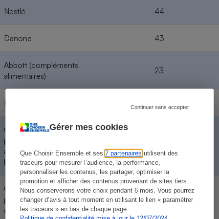
Nestlé
44
Danone
43
Abbott (compléments
23
alimentaires)
PepsiCo
16
Continuer sans accepter
Gérer mes cookies
Organisations
professionnelles
14
américaines de viande
Que Choisir Ensemble et ses
7 partenaires
utilisent des
bovine
traceurs pour mesurer l’audience, la performance,
personnaliser les contenus, les partager, optimiser la
promotion et afficher des contenus provenant de sites tiers.
Organisation
Nous conserverons votre choix pendant 6 mois. Vous pourrez
professionnelle américaine
13
changer d’avis à tout moment en utilisant le lien « paramétrer
des produits laitiers
les traceurs » en bas de chaque page.
Politique de confidentialité mise à jour le 12/07/2024