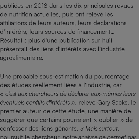
Téléphone mobile -
publiées en 2018 dans les dix principales revues
Smartphone
de nutrition actuelles, puis ont relevé les
Plaque de cuisson à
induction
affiliations de leurs auteurs, leurs déclarations
d’intérêts, leurs sources de financement…
Résultat : plus d'une publication sur huit
Climatiseur -
présentait des liens d'intérêts avec l’industrie
Ventilateur
agroalimentaire.
Antivirus
Une probable sous-estimation du pourcentage
Climatiseur -
des études réellement liées à l'industrie, car
Ventilateur
« c'est aux chercheurs de déclarer eux-mêmes leurs
éventuels conflits d'intérêts »
, relève Gary Sacks, le
premier auteur de cette étude, une manière de
suggérer que certains pourraient « oublier » de
confesser des liens gênants.
« Mais surtout
,
poursuit le chercheur,
notre analyse ne permet pas