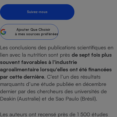
Petit électroménager - U
Complément
Suivez-nous
alimentaire
Mutuelle
Assurance emprunteur
Ajouter
Que Choisir
à mes sources préférées
Les conclusions des publications scientifiques en
Matelas
Champagne
lien avec la nutrition sont près
de sept fois plus
bouteille
Banque en 
souvent favorables à l’industrie
Téléviseur
agroalimentaire lorsqu'elles ont été financées
Antimoustique
par cette dernière
. C’est l’un des résultats
Lave-linge
marquants d’une étude publiée en décembre
dernier par des chercheurs des universités de
Deakin (Australie) et de Sao Paulo (Brésil).
Radiateur électrique
Les auteurs ont recensé près de 1 500 études