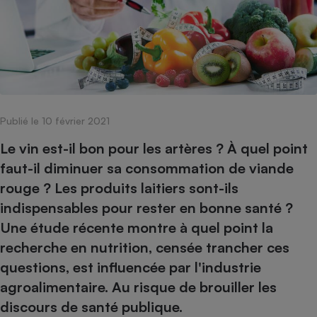
pression
Choisir son fioul
Assurance
Sécurité - Hygiène
Circulation routière
Choisir son pellet
Crédit immobilier
Banque - Crédit
Contrôle technique - Rép
Comparateur assurance emprunteur
Maison de retraite
Epargne - Fiscalité
Comparateu
Pièce détachée
Energie Moins Chère Ensemble
Comparatif réfrigérateur
Comparatif casque audio
Comparatif tondeuse ro
Moto
Comparatif plaque à indu
Comparatif barre de son
Comparatif poêle à gran
Supermarché - Drive
Publié le 10 février 2021
Comparatif hotte aspira
Comparatif imprimante m
Comparatif radiateur éle
Électricité - Gaz
Hygiène - Beauté
Le vin est-il bon pour les artères ? À quel point
Comparatif climatiseur m
Comparatif ordinateur p
Tous les comparateurs
faut-il diminuer sa consommation de viande
Maladie - Médecine - Mé
Comparatif aspirateur bal
Comparatif ultrabook
Aménagement
rouge ? Les produits laitiers sont-ils
Toutes les cartes interactives
Système de santé - Com
Comparatif aspirateur tr
Comparatif tablette tacti
Supermarché - Drive
Bricolage - Jardinage
indispensables pour rester en bonne santé ?
Retraite
Comparatif cafetière au
Chauffage
Une étude récente montre à quel point la
Speedtest - Testez le débit de votre
Mutuelle
Comparatif robot cuiseu
recherche en nutrition, censée trancher ces
Image et son
Produit d'entretien
connexion Internet
Comparatif centrale vap
Comparateur auto
questions, est influencée par l'industrie
Informatique
Sécurité domestique
agroalimentaire. Au risque de brouiller les
Internet
discours de santé publique.
Gros électroménager
Téléphonie