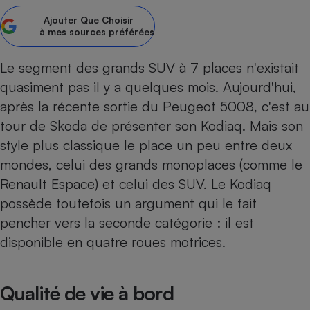
Ajouter
Que Choisir
Petit électroménager - U
Complément
à mes sources préférées
alimentaire
Mutuelle
Assurance emprunteur
Le segment des grands SUV à 7 places n'existait
quasiment pas il y a quelques mois. Aujourd'hui,
après la récente sortie du
Peugeot 5008
, c'est au
tour de Skoda de présenter son Kodiaq. Mais son
Matelas
Champagne
style plus classique le place un peu entre deux
bouteille
Banque en 
mondes, celui des grands monoplaces (comme le
Téléviseur
Renault Espace
) et celui des
SUV
. Le Kodiaq
Antimoustique
possède toutefois un argument qui le fait
Lave-linge
pencher vers la seconde catégorie : il est
disponible en quatre roues motrices.
Radiateur électrique
Qualité de vie à bord