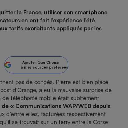
uitter la France, utiliser son smartphone
atif sèche-linge
atif smartphone
atif nettoyeur haute
ateur mutuelle
on
sateurs en ont fait l’expérience l’été
aux tarifs exorbitants appliqués par les
Réparation
Obsèques - Pompes
teur des devis d’opticiens
funèbres
eur-congélateur
dio
 robot
nduction
son
ranulés
Ajouter
Que Choisir
irante
e multifonction
électrique
à mes sources préférées
Panneaux
r mobile
r portable
photovoltaïques
ennent pas de congés. Pierre est bien placé
 Médicament
 balai
w cost d’Orange, a eu la mauvaise surprise de
omplémentaire santé
 traîneau
ctile
Circuits courts et
 de téléphonie mobile était subitement
alimentation locale
Puériculture - Produit
 automatique
ne de « Communications WAP/WEB depuis
pour bébé
x d’entre elles, facturées respectivement
Banque en ligne
seur
u’il se trouvait sur un ferry entre la Corse
vapeur