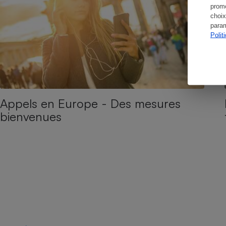
promo
choix
param
Polit
Appels en Europe - Des mesures
bienvenues