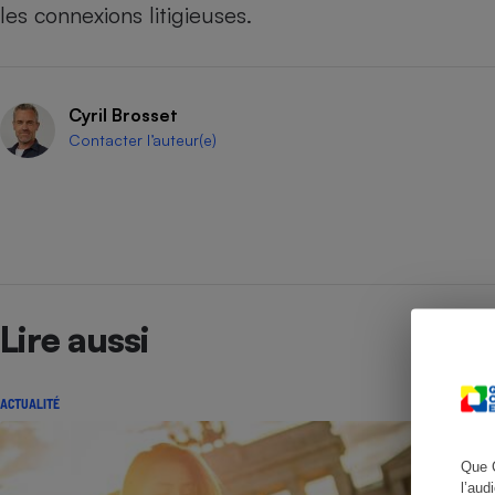
les connexions litigieuses.
Cafetière à expresso
Cyril Brosset
Contacter l’auteur(e)
Lire aussi
Robot ménager
ACTUALITÉ
Que 
l’aud