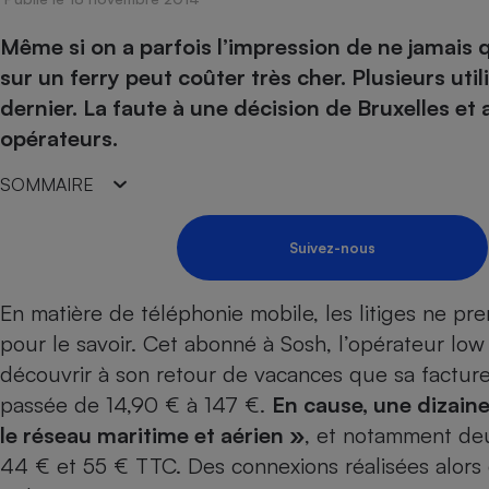
Energie
Nutrition
Assurance auto
-nous ?
Même si on a parfois l’impression de ne jamais q
Produit alimentaire
Carburant
Compar
Compar
Compar
Compar
pressi
sur un ferry peut coûter très cher. Plusieurs utili
Choisir son fioul
Assurance
Sécurité - Hygiène
Circulation routière
dernier. La faute à une décision de Bruxelles et 
Choisir son pellet
Banque - Crédit
Crédit immobilier
Contrôle technique - 
opérateurs.
Comparateur assurance emprunteur
Epargne - Fiscalité
Maison de retraite
Compara
Pièce détachée
Energie Moins Chère Ensemble
Comparatif réfrigérat
Comparatif casque au
Comparatif tondeuse
SOMMAIRE
Moto
Comparatif plaque à i
Comparatif barre de 
Comparatif poêle à g
Supermarché - Drive
Suivez-nous
Comparatif hotte asp
Comparatif imprimant
Comparatif radiateur 
Électricité - Gaz
Hygiène - Beauté
Comparatif climatiseu
Comparatif ordinateu
En matière de téléphonie mobile, les litiges ne pr
Tous les comparateurs
Maladie - Médecine -
Comparatif aspirateur
Comparatif ultrabook
Aménagement
pour le savoir. Cet abonné à
Sosh
, l’opérateur lo
Toutes les cartes interactives
Système de santé - C
Comparatif aspirateur
Comparatif tablette ta
Supermarché - Drive
découvrir à son retour de vacances que sa facture
Bricolage - Jardinage
Retraite
Comparatif cafetière
passée de 14,90 € à 147 €.
En cause, une dizai
Chauffage
Speedtest - Testez le débit de votre
le réseau maritime et aérien »
, et notamment deu
Mutuelle
Comparatif robot cui
Image et son
Produit d'entretien
connexion Internet
44 € et 55 € TTC. Des connexions réalisées alors q
Comparatif centrale 
Comparateur auto
Informatique
Sécurité domestique