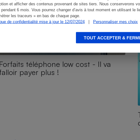
tion et afficher des contenus provenant de sites tiers. Nous conserverons vo
 pendant 6 mois. Vous pourrez changer d’avis à tout moment en utilisant le li
étrer les traceurs » en bas de chaque page.
ique de confidentialité mise à jour le 12/07/2024
|
Personnaliser mes choix
TOUT ACCEPTER & FERM
Forfaits téléphone low cost - Il va
falloir payer plus !