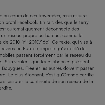
e
au cours de ces traversées, mais assure
- Ustensile
son profil Facebook. En fait, dès que le ferry
Foie gras
 s’est automatiquement déconnecté des
Aide auditive
 un réseau propre au bateau, comme le
r
Assurance vie
o
e de 2010 (n
2010/166). Ce texte, qui vise à
s navires en Europe, impose qu’au-delà de
 mobiles passent forcément par le réseau du
Poêle à granulés
s. S’ils veulent que leurs abonnés puissent
gne - Comment choisir une
lle de champagne
,
Bouygues
,
Free
et les autres doivent passer
en ligne
rd. Le plus étonnant, c’est qu’Orange certifie
Ordinateur portable
is, assurer la continuité de son réseau de la
Crème solaire
Lave-vaisselle
erdite.