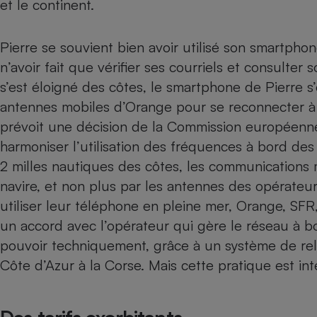
et le continent.
Internet
Gros électroménager
Téléphonie
Pierre se souvient bien avoir utilisé son
smartphon
Petit électroménager 
n’avoir fait que vérifier ses courriels et consulter 
Complément
s’est éloigné des côtes, le smartphone de Pierre
alimentaire
Mutuelle
antennes mobiles d’Orange pour se reconnecter à
Assurance emprunteu
prévoit une décision de la Commission européenn
harmoniser l’utilisation des fréquences à bord de
2 milles nautiques des côtes, les communications
Matelas
navire, et non plus par les antennes des opérateur
Champa
boutei
utiliser leur téléphone en pleine mer,
Orange
,
SFR
Banque 
un accord avec l’opérateur qui gère le réseau à bo
Téléviseur
pouvoir techniquement, grâce à un système de rela
Antimoustique
Lave-linge
Côte d’Azur à la Corse. Mais cette pratique est int