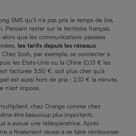
Électricité - Gaz
ong SMS qu’il n’a pas pris le temps de lire,
Appareil photo
numérique
 Pensant rester sur le territoire français,
Four encastrable
ais alors que les communications passées
onnées,
les tarifs depuis les réseaux
. Chez Sosh, par exemple, se connecter à
uis les États-Unis ou la Chine (0,13 € les
Lessive
est facturée 3,50 €, soit plus cher qu’à
pel est aussi hors de prix : 2,10 € la minute.
e n’est imposé.
Aspirateur
e multiplient, chez Orange comme chez
ême être beaucoup plus importants,
ous a avoué une téléopératrice. Après
rre a finalement réussi à se faire rembourser