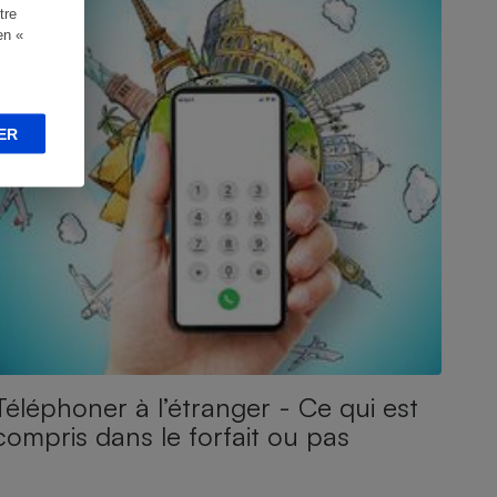
tre
en «
ER
Téléphoner à l’étranger - Ce qui est
compris dans le forfait ou pas