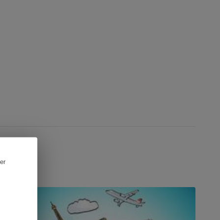
er
ONSEILS