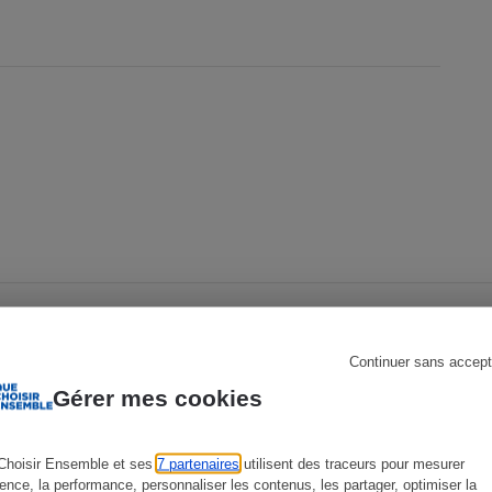
s
Réfrigérateur
Continuer sans accept
Gérer mes cookies
ENQUÊTE
C
Choisir Ensemble et ses
7 partenaires
utilisent des traceurs pour mesurer
ience, la performance, personnaliser les contenus, les partager, optimiser la