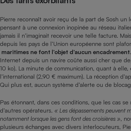
Des tarifs exorbitants
Radiateur électrique
Pierre reconnaît avoir reçu de la part de Sosh un l
Téléphone mobile -
Smartphone
pensant à une connexion inopinée au réseau italien.
Plaque de cuisson à
jamais il n’imaginait recevoir une telle facture. M
induction
depuis les pays de l’Union européenne sont plaf
maritimes ne font l’objet d’aucun encadrement
Internet depuis un navire coûte aussi cher que dep
Climatiseur -
Ventilateur
10 ko). La minute de communication, quant à elle, 
l’international (2,90 € maximum). La réception d’ap
Qui plus est, aucun système d’alerte ou de blocag
Antivirus
Climatiseur -
Ventilateur
Pas étonnant, dans ces conditions, que les cas s
d’autres opérateurs.
« Les dépassements peuvent m
notamment lorsque les gens font des croisières »
, n
plusieurs échanges avec divers interlocuteurs, Pie