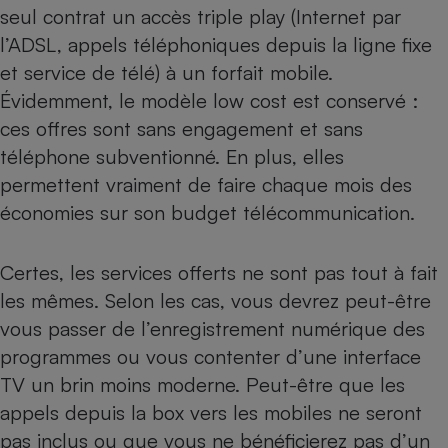
seul contrat un accès triple play (Internet par
Petit électroménager - U
l’ADSL, appels téléphoniques depuis la ligne fixe
Complément
alimentaire
et service de télé) à un forfait mobile.
Mutuelle
Assurance emprunteur
Évidemment, le modèle low cost est conservé :
ces offres sont sans engagement et sans
téléphone subventionné. En plus, elles
permettent vraiment de faire chaque mois des
Matelas
Champagne
économies sur son budget télécommunication.
bouteille
Banque en 
Téléviseur
Certes, les services offerts ne sont pas tout à fait
Antimoustique
Lave-linge
les mêmes. Selon les cas, vous devrez peut-être
vous passer de l’enregistrement numérique des
programmes ou vous contenter d’une interface
TV un brin moins moderne. Peut-être que les
Radiateur électrique
appels depuis la box vers les mobiles ne seront
pas inclus ou que vous ne bénéficierez pas d’un