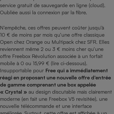
Téléphone mobile -
service gratuit de sauvegarde en ligne (
cloud
).
Smartphone
Plaque de cuisson à
Oubliée aussi la connexion par la fibre.
induction
N’empêche, ces offres peuvent coûter jusqu’à
10 € de moins par mois qu’une offre classique
Climatiseur -
Open chez Orange ou Multipack chez SFR. Elles
Ventilateur
reviennent même 2 ou 3 € moins cher qu’une
offre
Freebox Révolution
associée à un forfait
Antivirus
mobile à 0 ou 15,99 € (lire ci-dessous).
Climatiseur -
Insupportable pour
Free qui a immédiatement
Ventilateur
réagi en proposant une nouvelle offre d’entrée
de gamme comprenant une box appelée
« Crystal »
au design discutable mais clairement
moderne (en fait une Freebox V5 revisitée), une
nouvelle télécommande et une interface
améliorée. Surtout, cette offre est affichée à un