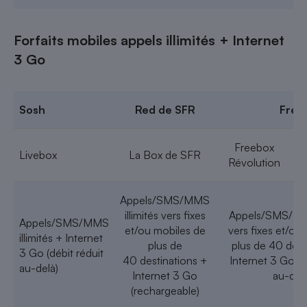
Forfaits mobiles appels illimités
+ Internet
3
Go
Sosh
Red de SFR
Free
Freebox
Livebox
La Box de SFR
Révolution
Appels/SMS/MMS
illimités vers fixes
Appels/SMS/MMS
Appels/SMS/MMS
et/ou mobiles de
vers fixes et/ou
illimités + Internet
plus de
plus de 40 dest
3 Go (débit réduit
40 destinations +
Internet 3 Go (d
au-delà)
Internet 3 Go
au-delà
(rechargeable)