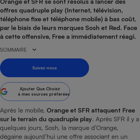
pression
Orange et SFR se sont résolus à lancer des
Choisir son fioul
Assurance
Sécurité - Hygiène
Circulation routière
offres quadruple play (Internet, télévision,
Choisir son pellet
Crédit immobilier
Banque - Crédit
Contrôle technique - Rép
téléphone fixe et téléphone mobile) à bas coût,
Comparateur assurance emprunteur
Maison de retraite
Epargne - Fiscalité
Comparateu
Pièce détachée
par le biais de leurs marques Sosh et Red. Face
Energie Moins Chère Ensemble
Comparatif réfrigérateur
Comparatif casque audio
Comparatif tondeuse ro
à cette offensive, Free a immédiatement réagi.
Moto
Comparatif plaque à indu
Comparatif barre de son
Comparatif poêle à gran
Supermarché - Drive
SOMMAIRE
Comparatif hotte aspira
Comparatif imprimante m
Comparatif radiateur éle
Électricité - Gaz
Hygiène - Beauté
Comparatif climatiseur m
Comparatif ordinateur p
Suivez-nous
Tous les comparateurs
Maladie - Médecine - Mé
Comparatif aspirateur bal
Comparatif ultrabook
Aménagement
Toutes les cartes interactives
Système de santé - Com
Comparatif aspirateur tr
Comparatif tablette tacti
Supermarché - Drive
Bricolage - Jardinage
Ajouter
Que Choisir
Retraite
à mes sources préférées
Comparatif cafetière au
Chauffage
Speedtest - Testez le débit de votre
Mutuelle
Comparatif robot cuiseu
Image et son
Produit d'entretien
Après le mobile,
Orange et SFR attaquent
Free
connexion Internet
Comparatif centrale vap
Comparateur auto
sur le terrain du quadruple play
. Après SFR il y a
Informatique
Sécurité domestique
quelques jours,
Sosh
, la marque d’Orange,
Internet
dégaine aujourd’hui une offre associant en un
Gros électroménager
Téléphonie