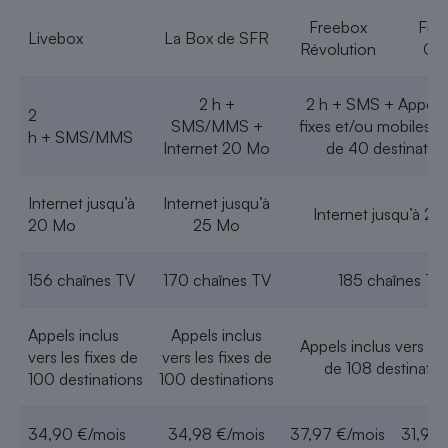
Freebox
Fre
Livebox
La Box de SFR
Révolution
Cry
2 h +
2 h + SMS + Appels 
2
SMS/MMS +
fixes et/ou mobiles d
h + SMS/MMS
Internet 20 Mo
de 40 destinatio
Internet jusqu’à
Internet jusqu’à
Internet jusqu’à 2
20 Mo
25 Mo
156 chaînes TV
170 chaînes TV
185 chaînes TV
Appels inclus
Appels inclus
Appels inclus vers les
vers les fixes de
vers les fixes de
de 108 destinatio
100 destinations
100 destinations
34,90 €/mois
34,98 €/mois
37,97 €/mois
31,98 