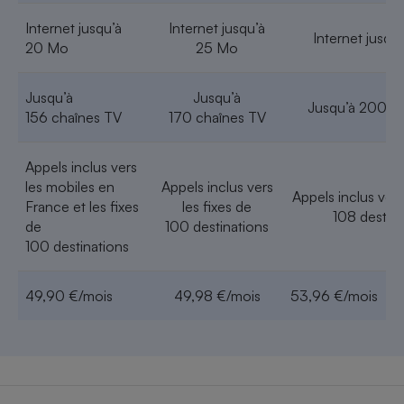
Internet jusqu’à
Internet jusqu’à
Internet jusqu
20 Mo
25 Mo
Jusqu’à
Jusqu’à
Jusqu’à 200 c
156 chaînes TV
170 chaînes TV
Appels inclus vers
les mobiles en
Appels inclus vers
Appels inclus vers
France et les fixes
les fixes de
108 destina
de
100 destinations
100 destinations
49,90 €/mois
49,98 €/mois
53,96 €/mois
4