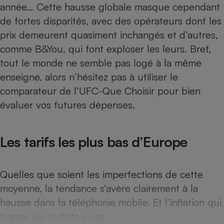
année… Cette hausse globale masque cependant
Téléphone mobile -
Smartphone
de fortes disparités, avec des opérateurs dont les
Plaque de cuisson à
induction
prix demeurent quasiment inchangés et d’autres,
comme B&You, qui font exploser les leurs. Bref,
tout le monde ne semble pas logé à la même
Climatiseur -
enseigne, alors n’hésitez pas à utiliser le
Ventilateur
comparateur de l’UFC-Que Choisir
pour bien
évaluer vos futures dépenses.
Antivirus
Climatiseur -
Les tarifs les plus bas d’Europe
Ventilateur
Quelles que soient les imperfections de cette
moyenne, la tendance s’avère clairement à la
hausse dans la téléphonie mobile. Et l’inflation qui
frappe les forfaits va se