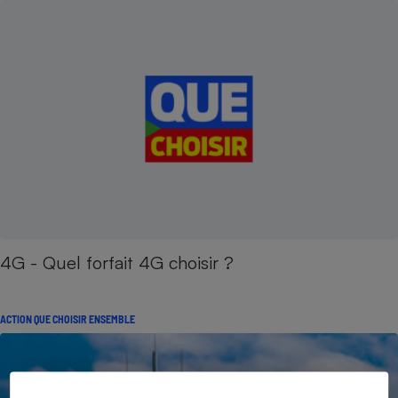
4G - Quel forfait 4G choisir ?
ACTION QUE CHOISIR ENSEMBLE