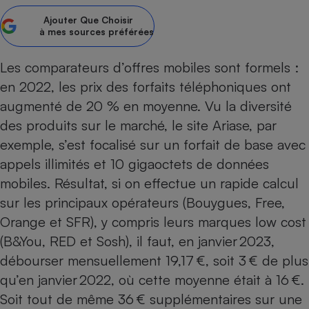
Ajouter
Que Choisir
Petit électroménager - U
Complément
à mes sources préférées
alimentaire
Mutuelle
Assurance emprunteur
Les comparateurs d’offres mobiles sont formels :
en 2022, les prix des forfaits téléphoniques ont
augmenté de 20 % en moyenne. Vu la diversité
des produits sur le marché, le site Ariase, par
Matelas
Champagne
exemple, s’est focalisé sur un forfait de base avec
bouteille
Banque en 
appels illimités et 10 gigaoctets de données
Téléviseur
mobiles. Résultat, si on effectue un rapide calcul
Antimoustique
sur les principaux opérateurs (Bouygues, Free,
Lave-linge
Orange et SFR), y compris leurs marques low cost
(B&You, RED et Sosh), il faut, en janvier 2023,
débourser mensuellement 19,17 €, soit 3 € de plus
Radiateur électrique
qu’en janvier 2022, où cette moyenne était à 16 €.
Soit tout de même 36 € supplémentaires sur une