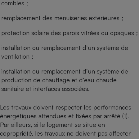
combles ;
Téléphone mobile -
Smartphone
Plaque de cuisson à
remplacement des menuiseries extérieures ;
induction
protection solaire des parois vitrées ou opaques ;
Climatiseur -
installation ou remplacement d’un système de
Ventilateur
ventilation ;
installation ou remplacement d’un système de
Antivirus
production de chauffage et d’eau chaude
Climatiseur -
Ventilateur
sanitaire et interfaces associées.
Les travaux doivent respecter les
performances
énergétiques
attendues et fixées par arrêté (1).
Par ailleurs, si le logement se situe en
copropriété, les travaux ne doivent pas affecter