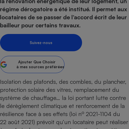
la rénovation énergétique de leur logement, un
pression
Choisir son fioul
Assurance
Sécurité - Hygiène
Circulation routière
régime dérogatoire a été institué. Il permet aux
Choisir son pellet
Crédit immobilier
Banque - Crédit
Contrôle technique - Rép
locataires de se passer de l’accord écrit de leur
Comparateur assurance emprunteur
Maison de retraite
Epargne - Fiscalité
Comparateu
Pièce détachée
bailleur pour certains travaux.
Energie Moins Chère Ensemble
Comparatif réfrigérateur
Comparatif casque audio
Comparatif tondeuse ro
Moto
Comparatif plaque à indu
Comparatif barre de son
Comparatif poêle à gran
Supermarché - Drive
Suivez-nous
Comparatif hotte aspira
Comparatif imprimante m
Comparatif radiateur éle
Électricité - Gaz
Hygiène - Beauté
Comparatif climatiseur m
Comparatif ordinateur p
Ajouter
Que Choisir
Tous les comparateurs
à mes sources préférées
Maladie - Médecine - Mé
Comparatif aspirateur bal
Comparatif ultrabook
Aménagement
Toutes les cartes interactives
Système de santé - Com
Comparatif aspirateur tr
Comparatif tablette tacti
Supermarché - Drive
Isolation des plafonds, des combles, du plancher,
Bricolage - Jardinage
Retraite
Comparatif cafetière au
protection solaire des vitres, remplacement du
Chauffage
Speedtest - Testez le débit de votre
système de chauffage… la loi portant lutte contre
Mutuelle
Comparatif robot cuiseu
Image et son
Produit d'entretien
connexion Internet
le dérèglement climatique et renforcement de la
Comparatif centrale vap
Comparateur auto
Informatique
Sécurité domestique
o
résilience face à ses effets (loi n
2021-1104 du
Internet
22 août 2021) prévoit qu’un locataire peut réaliser
Gros électroménager
Téléphonie