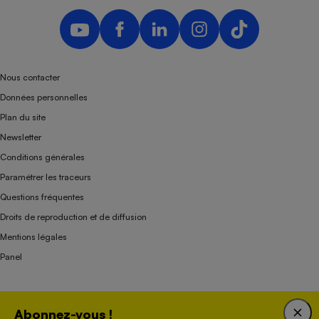
Nous contacter
Données personnelles
Plan du site
Newsletter
Conditions générales
Paramétrer les traceurs
Questions fréquentes
Droits de reproduction et de diffusion
Mentions légales
Panel
Association indépendante de l’État, des syndicats, des producteurs et des
Abonnez-vous !
distributeurs depuis 1951.