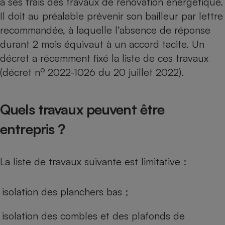
à ses frais des travaux de rénovation énergétique.
Il doit au préalable prévenir son bailleur par lettre
Petit électroménager - U
Complément
recommandée, à laquelle l’absence de réponse
alimentaire
Mutuelle
durant 2 mois équivaut à un accord tacite. Un
Assurance emprunteur
décret a récemment fixé la liste de ces travaux
o
(décret n
2022-1026 du 20 juillet 2022).
Matelas
Champagne
Quels travaux peuvent être
bouteille
Banque en 
entrepris ?
Téléviseur
Antimoustique
Lave-linge
La liste de travaux suivante est limitative :
isolation des planchers bas ;
Radiateur électrique
isolation des combles et des plafonds de