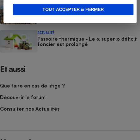
ACTUALITÉ
Rénovation énergétique - Avec l’affaire
TOUT ACCEPTER & FERMER
Ekonovia, la justice durcit le ton contre
les escrocs
ACTUALITÉ
Passoire thermique - Le « super » déficit
foncier est prolongé
Et aussi
Que faire en cas de litige ?
Découvrir le forum
Consulter nos Actualités