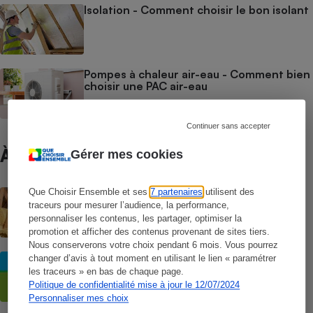
Isolation - Comment choisir le bon isolant
Pompes à chaleur air-eau - Comment bien
choisir une PAC air-eau
Continuer sans accepter
À ne pas manquer
Gérer mes cookies
Que Choisir Ensemble et ses
7 partenaires
utilisent des
ACTUALITÉ
MaPrimeRénov’ : vers un sévère coup de
traceurs pour mesurer l’audience, la performance,
rabot à la rentrée pour les monogestes
personnaliser les contenus, les partager, optimiser la
promotion et afficher des contenus provenant de sites tiers.
Nous conserverons votre choix pendant 6 mois. Vous pourrez
CONSEILS
changer d’avis à tout moment en utilisant le lien « paramétrer
Arnaque à la rénovation énergétique -
les traceurs » en bas de chaque page.
Encore et toujours des abus
Politique de confidentialité mise à jour le 12/07/2024
Personnaliser mes choix