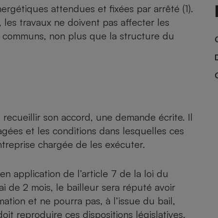
Électricité - Gaz
nergétiques
attendues et fixées par arrêté (1).
, les travaux ne doivent pas affecter les
 communs, non plus que la structure du
Appareil photo
numérique
Four encastrable
Lessive
 recueillir son accord, une demande écrite. Il
agées et les conditions dans lesquelles ces
ntreprise chargée de les exécuter.
Aspirateur
application de l’article 7 de la loi du
i de 2 mois, le bailleur sera réputé avoir
tion et ne pourra pas, à l’issue du bail,
oit reproduire ces dispositions législatives.