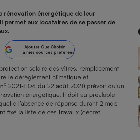
la rénovation énergétique de leur
atif sèche-linge
atif smartphone
atif nettoyeur haute
ateur mutuelle
on
Il permet aux locataires de se passer de
aux.
Réparation
Obsèques - Pompes
teur des devis d’opticiens
Ajouter
Que Choisir
funèbres
eur-congélateur
dio
 robot
à mes sources préférées
nduction
son
ranulés
protection solaire des vitres, remplacement
irante
e multifonction
électrique
tre le dérèglement climatique et
Panneaux
r mobile
r portable
o
 n
2021-1104 du 22 août 2021) prévoit qu’un
photovoltaïques
 Médicament
énovation énergétique. Il doit au préalable
 balai
aquelle l’absence de réponse durant 2 mois
omplémentaire santé
 traîneau
ctile
Circuits courts et
alimentation locale
 fixé la liste de ces travaux (décret
Puériculture - Produit
 automatique
pour bébé
Banque en ligne
seur
vapeur