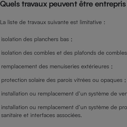
Quels travaux peuvent être entrepris
Internet
Gros électroménager
Téléphonie
La liste de travaux suivante est limitative :
Petit électroménager 
Complément
alimentaire
isolation des planchers bas ;
Mutuelle
Assurance emprunteu
isolation des combles et des plafonds de combles
remplacement des menuiseries extérieures ;
Matelas
Champa
boutei
protection solaire des parois vitrées ou opaques ;
Banque 
Téléviseur
installation ou remplacement d’un système de vent
Antimoustique
Lave-linge
installation ou remplacement d’un système de pr
sanitaire et interfaces associées.