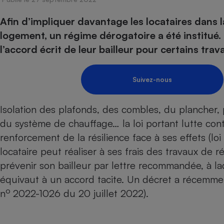
Energie
Nutrition
Assurance auto
-nous ?
Afin d’impliquer davantage les locataires dans 
Produit alimentaire
Carburant
Compar
Compar
Compar
Compar
pressi
logement, un régime dérogatoire a été institué. 
Choisir son fioul
Assurance
Sécurité - Hygiène
Circulation routière
l’accord écrit de leur bailleur pour certains trav
Choisir son pellet
Banque - Crédit
Crédit immobilier
Contrôle technique - 
Comparateur assurance emprunteur
Epargne - Fiscalité
Maison de retraite
Compara
Pièce détachée
Suivez-nous
Energie Moins Chère Ensemble
Comparatif réfrigérat
Comparatif casque au
Comparatif tondeuse
Moto
Comparatif plaque à i
Comparatif barre de 
Comparatif poêle à g
Supermarché - Drive
Isolation des plafonds, des combles, du plancher, 
Comparatif hotte asp
Comparatif imprimant
Comparatif radiateur 
du système de chauffage… la loi portant lutte con
Électricité - Gaz
Hygiène - Beauté
Comparatif climatiseu
Comparatif ordinateu
renforcement de la résilience face à ses effets (loi
Tous les comparateurs
Maladie - Médecine -
locataire peut réaliser à ses frais des travaux de r
Comparatif aspirateur
Comparatif ultrabook
Aménagement
Toutes les cartes interactives
prévenir son bailleur par lettre recommandée, à l
Système de santé - C
Comparatif aspirateur
Comparatif tablette ta
Supermarché - Drive
Bricolage - Jardinage
équivaut à un accord tacite. Un décret a récemment
Retraite
Comparatif cafetière
Chauffage
o
n
2022-1026 du 20 juillet 2022).
Speedtest - Testez le débit de votre
Mutuelle
Comparatif robot cui
Image et son
Produit d'entretien
connexion Internet
Comparatif centrale 
Comparateur auto
Informatique
Sécurité domestique