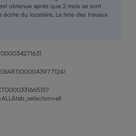
ur est obtenue après que 2 mois se sont
crite du locataire. La liste des travaux
EXT000034271631
lc/LEGIARTI000043977124/
TEXT000033166515?
ALL&tab_selection=all