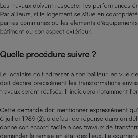
Radiateur électrique
Les travaux doivent respecter les
performances é
Par ailleurs, si le logement se situe en copropriété
parties communes ou les éléments d’équipements
Téléphone mobile -
Smartphone
bâtiment ou son aspect extérieur.
Plaque de cuisson à
induction
Quelle procédure suivre ?
Climatiseur -
Ventilateur
Le locataire doit adresser à son bailleur, en vue de
doit décrire précisément les transformations envis
Antivirus
travaux seront réalisés. Il indiquera notamment l’e
Climatiseur -
Ventilateur
Cette demande doit mentionner expressément qu’en 
6 juillet 1989 (2), à défaut de réponse dans un déla
donné son accord tacite à ces travaux de transforma
demander la remise en état des lieux. Le courrier d