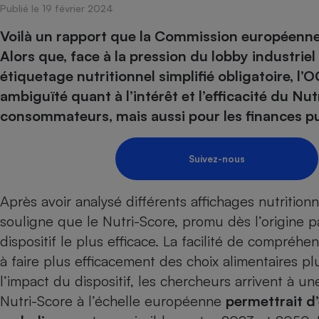
Publié le 19 février 2024
Internet
Voilà un rapport que la Commission européenne s
Gros électroménager
Téléphonie
Alors que, face à la pression du lobby industriel 
Petit électroménager 
étiquetage nutritionnel simplifié obligatoire, l
Complément
alimentaire
ambiguïté quant à l’intérêt et l’efficacité du Nu
Mutuelle
Assurance emprunteu
consommateurs, mais aussi pour les finances pub
Suivez-nous
Matelas
Champa
boutei
Après avoir analysé différents affichages nutritionn
Banque 
souligne que le Nutri-Score, promu dès l’origine pa
Téléviseur
dispositif le plus efficace. La facilité de compré
Antimoustique
Lave-linge
à faire plus efficacement des choix alimentaires pl
l’impact du dispositif, les chercheurs arrivent à u
Nutri-Score à l’échelle européenne
permettrait d’