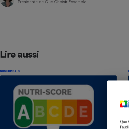
Présidente de Que Choisir Ensemble
Cafetière à expresso
Lire aussi
NOS COMBATS
Robot ménager
Que 
l’aud