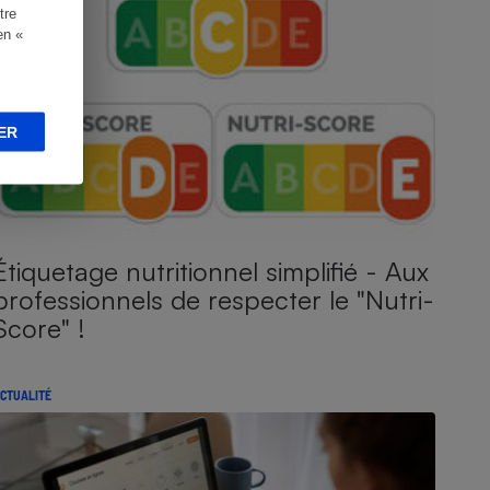
tre
en «
ER
Étiquetage nutritionnel simplifié - Aux
professionnels de respecter le "Nutri-
Score" !
CTUALITÉ