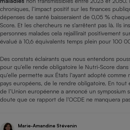
maladies
non transmissibles entre 2023 et 2050. 
Radiateur électrique
chroniques, l’impact positif sur les finances publiqu
dépenses de santé baisseraient de 0,05 % chaque
Téléphone mobile -
Score. Et les chercheurs ne s’arrêtent pas là. Ils i
Smartphone
Plaque de cuisson à
personnes malades cela rejaillirait positivement su
induction
évalué à 10,6 équivalents temps plein pour 100 00
Des constats éclairants que nous entendons pou
Climatiseur -
Ventilateur
pour qu’elle rende obligatoire le Nutri-Score dan
qu’elle permette aux États l’ayant adopté comme m
pays européens, de le rendre obligatoire. En tout 
Antivirus
de l’Union européenne a annoncé un symposium scien
Climatiseur -
doute que ce rapport de l’OCDE ne manquera pa
Ventilateur
Marie-Amandine Stévenin