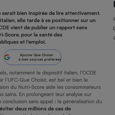
erait bien inspirée de lire attentivement.
italien, elle tarde à se positionner sur un
- Ustensile
’OCDE vient de publier un rapport sans
Foie gras
tri-Score, pour la santé des
Aide auditive
r
Assurance vie
liques et l’emploi.
Ajouter
Que Choisir
à mes sources préférées
Poêle à granulés
gne - Comment choisir une
lle de champagne
els, notamment le dispositif italien, l’OCDE
en ligne
r l’UFC-Que Choisir, est bel et bien le
Ordinateur portable
hension du Nutri-Score aide les consommateurs
Crème solaire
Lave-vaisselle
us sains. En prolongeant leur analyse sur
ne conclusion sans appel : la généralisation du
éviter deux millions de cas de