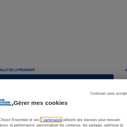
s
Réfrigérateur
BILLET DE LA PRÉSIDENTE
A
Continuer sans accept
Gérer mes cookies
Choisir Ensemble et ses
7 partenaires
utilisent des traceurs pour mesurer
ience, la performance, personnaliser les contenus, les partager, optimiser la