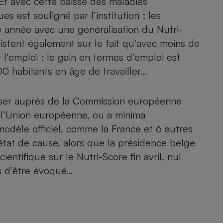
Et avec cette baisse des maladies
Électricité - Gaz
es est souligné par l’institution : les
 année avec une généralisation du Nutri-
Appareil photo
nsistent également sur le fait qu'avec moins de
numérique
Four encastrable
r l’emploi : le gain en termes d’emploi est
0 habitants en âge de travailler…
sser auprès de la Commission européenne
Lessive
s l’Union européenne, ou a minima
odèle officiel, comme la France et 6 autres
état de cause, alors que la présidence belge
tifique sur le Nutri-Score fin avril, nul
Aspirateur
s d’être évoqué…