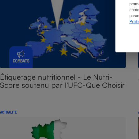
promo
choix
param
Polit
Étiquetage nutritionnel - Le Nutri-
Score soutenu par l’UFC-Que Choisir
ACTUALITÉ