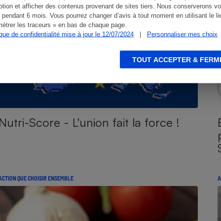
tion et afficher des contenus provenant de sites tiers. Nous conserverons vo
 pendant 6 mois. Vous pourrez changer d’avis à tout moment en utilisant le li
étrer les traceurs » en bas de chaque page.
ique de confidentialité mise à jour le 12/07/2024
|
Personnaliser mes choix
TOUT ACCEPTER & FERM
Nutri-Score - L'union fait la force !
ACTION QUE CHOISIR ENSEMBLE
A