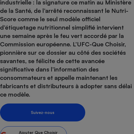
pression
industrielle : la signature ce matin au Ministère
Choisir son fioul
Assurance
Sécurité - Hygiène
Circulation routière
de la Santé, de l’arrêté reconnaissant le Nutri-
Choisir son pellet
Crédit immobilier
Banque - Crédit
Contrôle technique - Rép
Score comme le seul modèle officiel
Comparateur assurance emprunteur
Maison de retraite
Epargne - Fiscalité
Comparateu
Pièce détachée
d’étiquetage nutritionnel simplifié intervient
Energie Moins Chère Ensemble
Comparatif réfrigérateur
Comparatif casque audio
Comparatif tondeuse ro
Moto
une semaine après le feu vert accordé par la
Comparatif plaque à indu
Comparatif barre de son
Comparatif poêle à gran
Commission européenne. L’UFC-Que Choisir,
Supermarché - Drive
pionnière sur ce dossier au côté des sociétés
Comparatif hotte aspira
Comparatif imprimante m
Comparatif radiateur éle
Électricité - Gaz
savantes, se félicite de cette avancée
Hygiène - Beauté
Comparatif climatiseur m
Comparatif ordinateur p
significative dans l’information des
Tous les comparateurs
Maladie - Médecine - Mé
Comparatif aspirateur bal
Comparatif ultrabook
Aménagement
consommateurs et appelle maintenant les
Toutes les cartes interactives
Système de santé - Com
Comparatif aspirateur tr
Comparatif tablette tacti
Supermarché - Drive
Bricolage - Jardinage
fabricants et distributeurs à adopter sans délai
Retraite
Comparatif cafetière au
ce modèle.
Chauffage
Speedtest - Testez le débit de votre
Mutuelle
Comparatif robot cuiseu
Image et son
Produit d'entretien
connexion Internet
Comparatif centrale vap
Comparateur auto
Suivez-nous
Informatique
Sécurité domestique
Internet
Ajouter
Que Choisir
Gros électroménager
Téléphonie