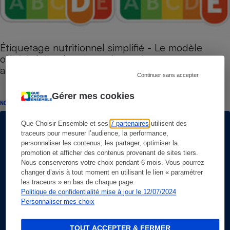
Étiquetage nutritionnel simplifié - Le modèle
officiel déjà adopté par 4 grandes marques
alimentaires !
Continuer sans accepter
Gérer mes cookies
NOS COMBATS
Que Choisir Ensemble et ses
7 partenaires
utilisent des
traceurs pour mesurer l’audience, la performance,
personnaliser les contenus, les partager, optimiser la
promotion et afficher des contenus provenant de sites tiers.
Nous conserverons votre choix pendant 6 mois. Vous pourrez
changer d’avis à tout moment en utilisant le lien « paramétrer
les traceurs » en bas de chaque page.
Politique de confidentialité mise à jour le 12/07/2024
Personnaliser mes choix
TOUT ACCEPTER & FERMER