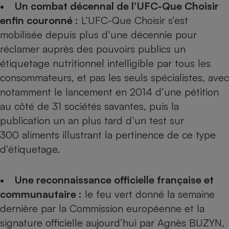
• Un combat décennal de l’UFC-Que Choisir
Téléphone mobile -
Smartphone
enfin couronné :
L’UFC-Que Choisir s’est
Plaque de cuisson à
induction
mobilisée depuis plus d’une décennie pour
réclamer auprès des pouvoirs publics un
étiquetage nutritionnel intelligible par tous les
Climatiseur -
consommateurs, et pas les seuls spécialistes, avec
Ventilateur
notamment le lancement en 2014 d’une pétition
au côté de 31 sociétés savantes, puis la
Antivirus
publication un an plus tard d’un
test sur
300 aliments
illustrant la pertinence de ce type
Climatiseur -
Ventilateur
d’étiquetage.
• Une reconnaissance officielle française et
communautaire :
le feu vert donné la semaine
dernière par la Commission européenne et la
signature officielle aujourd’hui par Agnès BUZYN,