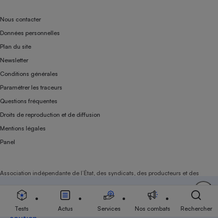
Nous contacter
Données personnelles
Plan du site
Newsletter
Conditions générales
Paramétrer les traceurs
Questions fréquentes
Droits de reproduction et de diffusion
Mentions légales
Panel
Association indépendante de l’État, des syndicats, des producteurs et des
distributeurs depuis 1951.
Soutenez-nous
Aujourd'hui plus que jamais, nous comptons sur
votre
Tests
Actus
Services
Nos combats
Rechercher