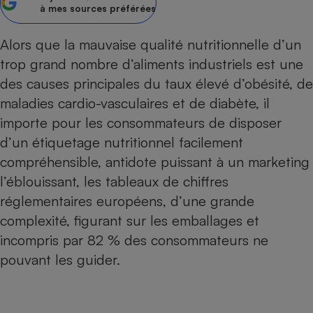
à mes sources préférées
Petit électroménager - U
Complément
Alors que la mauvaise qualité nutritionnelle d’un
alimentaire
Mutuelle
trop grand nombre d’aliments industriels est une
Assurance emprunteur
des causes principales du taux élevé d’obésité, de
maladies cardio-vasculaires et de diabète, il
importe pour les consommateurs de disposer
Matelas
Champagne
d’un étiquetage nutritionnel facilement
bouteille
compréhensible, antidote puissant à un marketing
Banque en 
l’éblouissant, les tableaux de chiffres
Téléviseur
Antimoustique
réglementaires européens, d’une grande
Lave-linge
complexité, figurant sur les emballages et
incompris par 82 % des consommateurs ne
pouvant les guider.
Radiateur électrique