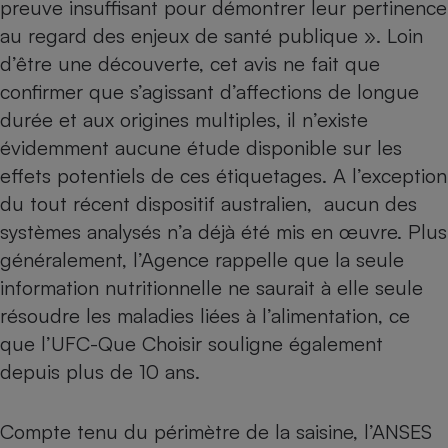
preuve insuffisant pour démontrer leur pertinence
Petit électroménager - U
au regard des enjeux de santé publique ». Loin
Complément
d’être une découverte, cet avis ne fait que
alimentaire
Mutuelle
confirmer que s’agissant d’affections de longue
Assurance emprunteur
durée et aux origines multiples, il n’existe
évidemment aucune étude disponible sur les
effets potentiels de ces étiquetages. A l’exception
Matelas
Champagne
du tout récent dispositif australien, aucun des
bouteille
systèmes analysés n’a déjà été mis en œuvre. Plus
Banque en 
généralement, l’Agence rappelle que la seule
Téléviseur
Antimoustique
information nutritionnelle ne saurait à elle seule
Lave-linge
résoudre les maladies liées à l’alimentation, ce
que l’UFC-Que Choisir souligne également
depuis plus de 10 ans.
Radiateur électrique
Compte tenu du périmètre de la saisine, l’ANSES