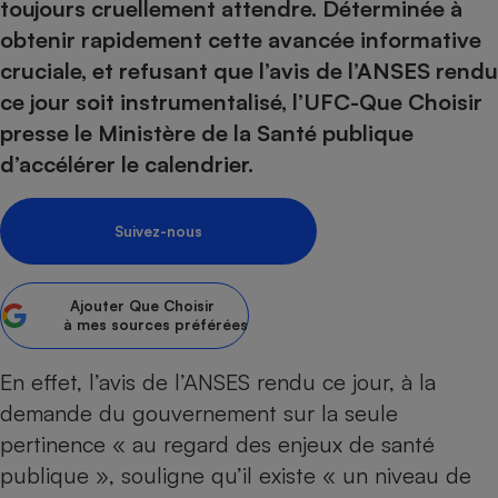
pression
toujours cruellement attendre. Déterminée à
Choisir son fioul
Assurance
Sécurité - Hygiène
Circulation routière
obtenir rapidement cette avancée informative
Choisir son pellet
Crédit immobilier
Banque - Crédit
Contrôle technique - Rép
cruciale, et refusant que l’avis de l’ANSES rendu
Comparateur assurance emprunteur
Maison de retraite
Epargne - Fiscalité
Comparateu
Pièce détachée
ce jour soit instrumentalisé, l’UFC-Que Choisir
Energie Moins Chère Ensemble
Comparatif réfrigérateur
Comparatif casque audio
Comparatif tondeuse ro
Moto
presse le Ministère de la Santé publique
Comparatif plaque à indu
Comparatif barre de son
Comparatif poêle à gran
d’accélérer le calendrier.
Supermarché - Drive
Comparatif hotte aspira
Comparatif imprimante m
Comparatif radiateur éle
Électricité - Gaz
Hygiène - Beauté
Comparatif climatiseur m
Comparatif ordinateur p
Suivez-nous
Tous les comparateurs
Maladie - Médecine - Mé
Comparatif aspirateur bal
Comparatif ultrabook
Aménagement
Toutes les cartes interactives
Système de santé - Com
Comparatif aspirateur tr
Comparatif tablette tacti
Supermarché - Drive
Ajouter
Que Choisir
Bricolage - Jardinage
à mes sources préférées
Retraite
Comparatif cafetière au
Chauffage
Speedtest - Testez le débit de votre
Mutuelle
Comparatif robot cuiseu
En effet, l’avis de l’ANSES rendu ce jour, à la
Image et son
Produit d'entretien
connexion Internet
demande du gouvernement sur la seule
Comparatif centrale vap
Comparateur auto
Informatique
Sécurité domestique
pertinence « au regard des enjeux de santé
Internet
publique », souligne qu’il existe « un niveau de
Gros électroménager
Téléphonie