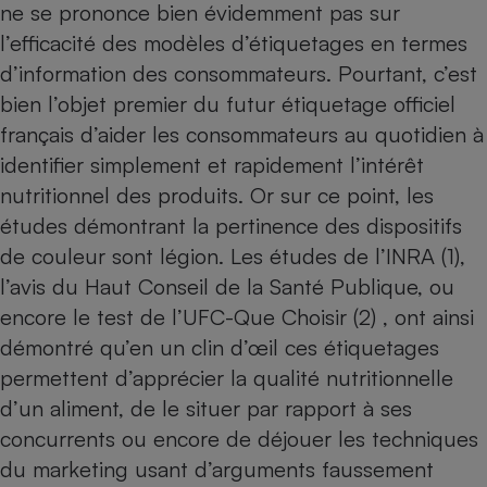
ne se prononce bien évidemment pas sur
Téléphone mobile -
Smartphone
l’efficacité des modèles d’étiquetages en termes
Plaque de cuisson à
induction
d’information des consommateurs. Pourtant, c’est
bien l’objet premier du futur étiquetage officiel
français d’aider les consommateurs au quotidien à
Climatiseur -
identifier simplement et rapidement l’intérêt
Ventilateur
nutritionnel des produits. Or sur ce point, les
études démontrant la pertinence des dispositifs
Antivirus
de couleur sont légion. Les études de l’INRA (1),
l’avis du Haut Conseil de la Santé Publique, ou
Climatiseur -
Ventilateur
encore le test de l’UFC-Que Choisir (2) , ont ainsi
démontré qu’en un clin d’œil ces étiquetages
permettent d’apprécier la qualité nutritionnelle
d’un aliment, de le situer par rapport à ses
concurrents ou encore de déjouer les techniques
du marketing usant d’arguments faussement